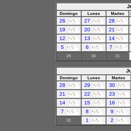
J
Domingo
Lunes
Martes
26
27
28
19
20
21
12
13
14
5
6
7
29
30
31
J
Domingo
Lunes
Martes
28
29
30
21
22
23
14
15
16
7
8
9
1
2
31