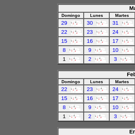
Ma
Domingo
Lunes
Martes
29
30
31
22
23
24
15
16
17
8
9
10
1
2
3
Fe
Domingo
Lunes
Martes
22
23
24
15
16
17
8
9
10
1
2
3
En