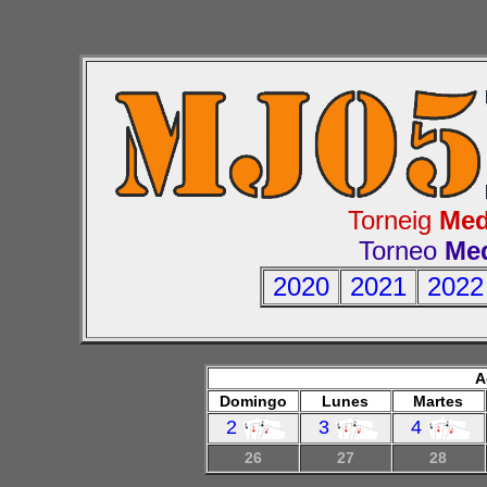
Torneig
Med
Torneo
Med
2020
2021
2022
A
Domingo
Lunes
Martes
2
3
4
26
27
28