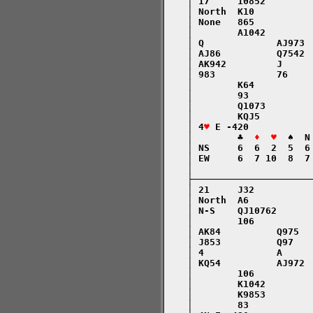
    │ 17     10852        
    │ North  K10          
    │ None   865          
    │        A1042        
    │ Q             AJ973 
    │ AJ86          Q7542 
    │ AK942         J     
    │ 983           76    
    │        K64          
    │        93           
    │        Q1073        
    │        KQJ5         
    │ 4
♥
 E -420           
    │        ♣  
♦  ♥
  ♠  N
    │ NS     6  6  2  5  6
    │ EW     6  7 10  8  7
    │                     
    ├─────────────────────
    │ 21     J32          
    │ North  A6           
    │ N-S    QJ10762      
    │        106          
    │ AK84          Q975  
    │ J853          Q97   
    │ 4             A     
    │ KQ54          AJ972 
    │        106          
    │        K1042        
    │        K9853        
    │        83           