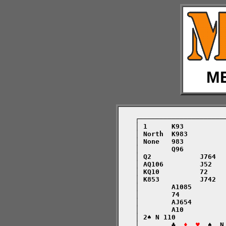
ME
    ┌─────────────────────
    │ 1      K93          
    │ North  K983         
    │ None   983          
    │        Q96          
    │ Q2            J764  
    │ AQ106         J52   
    │ KQ10          72    
    │ K853          J742  
    │        A1085        
    │        74           
    │        AJ654        
    │        A10          
    │ 2♠ N 110            
    │        ♣  
♦  ♥
  ♠  N