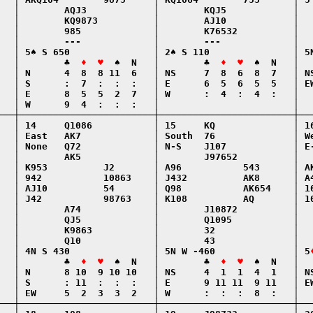
   │        AQJ3            │        KQJ5            │   
   │        KQ9873          │        AJ10            │   
   │        985             │        K76532          │   
   │        ---             │        ---             │   
   │ 5♠ S 650               │ 2♠ S 110               │ 5N
   │        ♣  
♦  ♥
  ♠  N   │        ♣  
♦  ♥
  ♠  N   │  
   │ N      4  8  8 11  6   │ NS     7  8  6  8  7   │ NS
   │ S      :  7  :  :  :   │ E      6  5  6  5  5   │ EW
   │ E      8  5  5  2  7   │ W      :  4  :  4  :   │   
   │ W      9  4  :  :  :   │                        │   
───┼────────────────────────┼────────────────────────┼───
   │ 14     Q1086           │ 15     KQ              │ 16
   │ East   AK7             │ South  76              │ We
   │ None   Q72             │ N-S    J107            │ E-
   │        AK5             │        J97652          │   
   │ K953          J2       │ A96           543      │ AK
   │ 942           10863    │ J432          AK8      │ A4
   │ AJ10          54       │ Q98           AK654    │ 10
   │ J42           98763    │ K108          AQ       │ 10
   │        A74             │        J10872          │   
   │        QJ5             │        Q1095           │   
   │        K9863           │        32              │   
   │        Q10             │        43              │   
   │ 4N S 430               │ 5N W -460              │ 5
   │        ♣  
♦  ♥
  ♠  N   │        ♣  
♦  ♥
  ♠  N   │  
   │ N      8 10  9 10 10   │ NS     4  1  1  4  1   │ NS
   │ S      : 11  :  :  :   │ E      9 11 11  9 11   │ EW
   │ EW     5  2  3  3  2   │ W      :  :  :  8  :   │   
───┼────────────────────────┼────────────────────────┼───