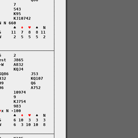
     7               │

     543             │

     K95             │

     KJ10742         │

 N 660               │

      ♣  
♦  ♥
  ♠  N   │

    11  7  8  8 11   │

     2  5  5  5  2   │

                     │

                     │

─────────────────────┤

     2               │

st   J865            │

W    A832            │

     KQJ4            │

Q86         J53      │

32          KQ107    │

9           Q6       │

6           A752     │

     10974           │

     9               │

     KJ754           │

     983             │

♦
x N -100             │

      ♣  
♦  ♥
  ♠  N   │

     6 10  3  3  3   │

     6  3 10 10  8   │

                     │

─────────────────────┤
