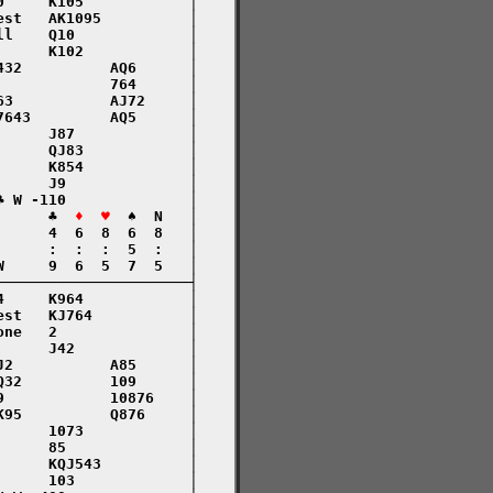
     K105            │

st   AK1095          │

l    Q10             │

     K102            │

32          AQ6      │

            764      │

3           AJ72     │

643         AQ5      │

     J87             │

     QJ83            │

     K854            │

     J9              │

 W -110              │

      ♣  
♦  ♥
  ♠  N   │

     4  6  8  6  8   │

     :  :  :  5  :   │

     9  6  5  7  5   │

─────────────────────┤

     K964            │

st   KJ764           │

ne   2               │

     J42             │

2           A85      │

32          109      │

            10876    │

95          Q876     │

     1073            │

     85              │

     KQJ543          │

     103             │
