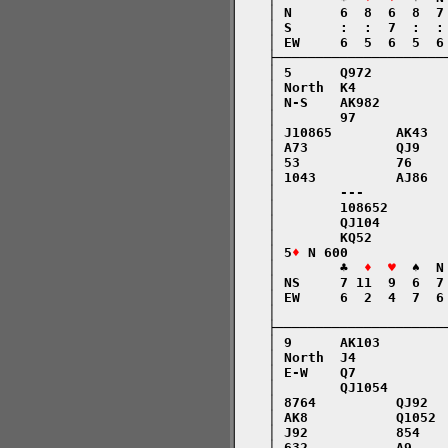
    │ N      6  8  6  8  7
    │ S      :  :  7  :  :
    │ EW     6  5  6  5  6
    ├─────────────────────
    │ 5      Q972         
    │ North  K4           
    │ N-S    AK982        
    │        97           
    │ J10865        AK43  
    │ A73           QJ9   
    │ 53            76    
    │ 1043          AJ86  
    │        ---          
    │        108652       
    │        QJ104        
    │        KQ52         
    │ 5
♦
 N 600            
    │        ♣  
♦  ♥
  ♠  N
    │ NS     7 11  9  6  7
    │ EW     6  2  4  7  6
    │                     
    ├─────────────────────
    │ 9      AK103        
    │ North  J4           
    │ E-W    Q7           
    │        QJ1054       
    │ 8764          QJ92  
    │ AK8           Q1052 
    │ J92           854   
    │ 632           A9    