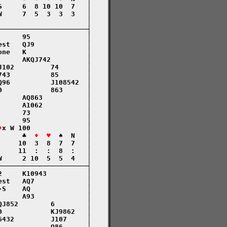
     6  8 10 10  7   │

     7  5  3  3  3   │

                     │

─────────────────────┤

     95              │

st   QJ9             │

ne   K               │

     AKQJ742         │

102         74       │

43          85       │

96          J108542  │

            863      │

     AQ863           │

     A1062           │

     73              │

     95              │

♦
x W 100              │

      ♣  
♦  ♥
  ♠  N   │

    10  3  8  7  7   │

    11  :  :  8  :   │

     2 10  5  5  4   │

─────────────────────┤

     K10943          │

st   AQ7             │

S    AQ              │

     A93             │

J852        6        │

            KJ9862   │

432         J107     │

            Q86      │
