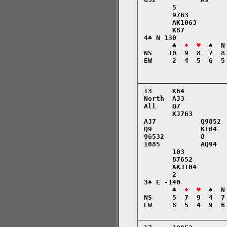
    │        5            
    │        9763         
    │        AK1063       
    │        K87          
    │ 4♣ N 130            
    │        ♣  
♦  ♥
  ♠  N
    │ NS    10  9  8  7  8
    │ EW     2  4  5  6  5
    │                     
    │                     
    ├─────────────────────
    │ 13     K64          
    │ North  AJ3          
    │ All    Q7           
    │        KJ763        
    │ AJ7           Q9852 
    │ Q9            K104  
    │ 96532         8     
    │ 1085          AQ94  
    │        103          
    │        87652        
    │        AKJ104       
    │        2            
    │ 3♠ E -140           
    │        ♣  
♦  ♥
  ♠  N
    │ NS     5  7  9  4  7
    │ EW     8  5  4  9  6
    │                     
    ├─────────────────────