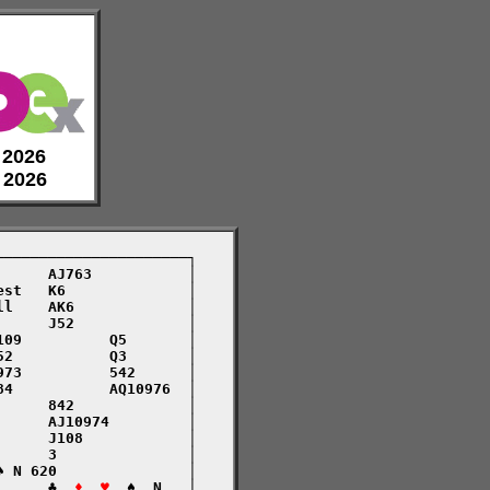
e 2026
e 2026
─────────────────────┐

     AJ763           │

st   K6              │

l    AK6             │

     J52             │

09          Q5       │

2           Q3       │

73          542      │

4           AQ10976  │

     842             │

     AJ10974         │

     J108            │

     3               │

 N 620               │

      ♣  
♦  ♥
  ♠  N   │
