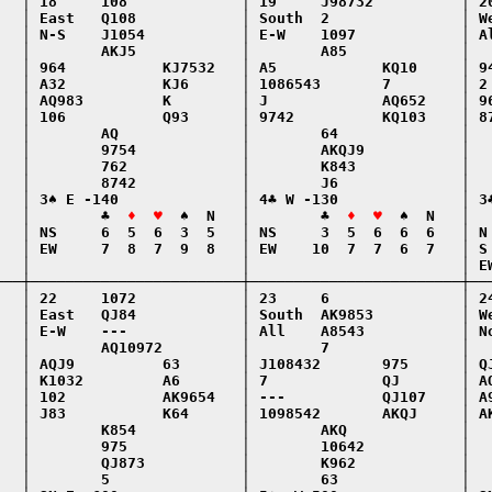
   │ 18     108             │ 19     J98732          │ 20
   │ East   Q108            │ South  2               │ We
   │ N-S    J1054           │ E-W    1097            │ Al
   │        AKJ5            │        A85             │   
   │ 964           KJ7532   │ A5            KQ10     │ 94
   │ A32           KJ6      │ 1086543       7        │ 2 
   │ AQ983         K        │ J             AQ652    │ 96
   │ 106           Q93      │ 9742          KQ103    │ 87
   │        AQ              │        64              │   
   │        9754            │        AKQJ9           │   
   │        762             │        K843            │   
   │        8742            │        J6              │   
   │ 3♠ E -140              │ 4♣ W -130              │ 3♣
   │        ♣  
♦  ♥
  ♠  N   │        ♣  
♦  ♥
  ♠  N   │  
   │ NS     6  5  6  3  5   │ NS     3  5  6  6  6   │ N 
   │ EW     7  8  7  9  8   │ EW    10  7  7  6  7   │ S 
   │                        │                        │ EW
───┼────────────────────────┼────────────────────────┼───
   │ 22     1072            │ 23     6               │ 24
   │ East   QJ84            │ South  AK9853          │ We
   │ E-W    ---             │ All    A8543           │ No
   │        AQ10972         │        7               │   
   │ AQJ9          63       │ J108432       975      │ QJ
   │ K1032         A6       │ 7             QJ       │ AQ
   │ 102           AK9654   │ ---           QJ107    │ A9
   │ J83           K64      │ 1098542       AKQJ     │ AK
   │        K854            │        AKQ             │   
   │        975             │        10642           │   
   │        QJ873           │        K962            │   
   │        5               │        63              │   