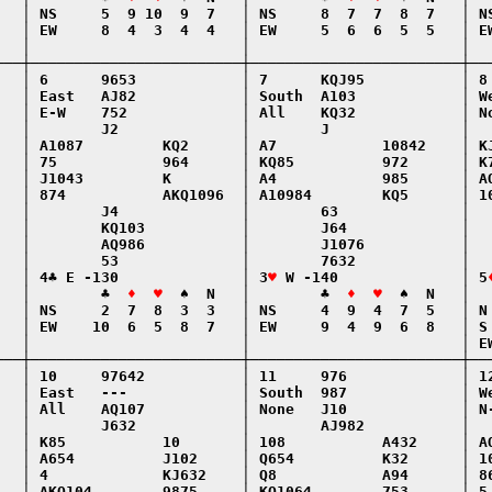
   │ NS     5  9 10  9  7   │ NS     8  7  7  8  7   │ NS
   │ EW     8  4  3  4  4   │ EW     5  6  6  5  5   │ EW
   │                        │                        │   
───┼────────────────────────┼────────────────────────┼───
   │ 6      9653            │ 7      KQJ95           │ 8 
   │ East   AJ82            │ South  A103            │ We
   │ E-W    752             │ All    KQ32            │ No
   │        J2              │        J               │   
   │ A1087         KQ2      │ A7            10842    │ KJ
   │ 75            964      │ KQ85          972      │ K7
   │ J1043         K        │ A4            985      │ AQ
   │ 874           AKQ1096  │ A10984        KQ5      │ 10
   │        J4              │        63              │   
   │        KQ103           │        J64             │   
   │        AQ986           │        J1076           │   
   │        53              │        7632            │   
   │ 4♣ E -130              │ 3
♥
 W -140              │ 5
   │        ♣  
♦  ♥
  ♠  N   │        ♣  
♦  ♥
  ♠  N   │  
   │ NS     2  7  8  3  3   │ NS     4  9  4  7  5   │ N 
   │ EW    10  6  5  8  7   │ EW     9  4  9  6  8   │ S 
   │                        │                        │ EW
───┼────────────────────────┼────────────────────────┼───
   │ 10     97642           │ 11     976             │ 12
   │ East   ---             │ South  987             │ We
   │ All    AQ107           │ None   J10             │ N-
   │        J632            │        AJ982           │   
   │ K85           10       │ 108           A432     │ AQ
   │ A654          J102     │ Q654          K32      │ 10
   │ 4             KJ632    │ Q8            A94      │ 86
   │ AKQ104        9875     │ KQ1064        753      │ 5 