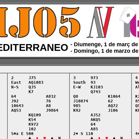
‑ Diumenge, 1 de març d
DITERRANEO
‑ Domingo, 1 de marzo d
───┬────────────────────────┬────────────────────────┬───
   │ 2      J75             │ 3      973             │ 4 
   │ East   AQ1083          │ South  93              │ We
   │ N-S    QJ5             │ E-W    KJ103           │ Al
   │        K7              │        Q743            │   
   │ 64            A832     │ Q8            K1064    │ K1
   │ J92           76       │ J10874        62       │ 85
   │ 10643         A8       │ 985           AQ72     │ Q9
   │ AQ53          J9864    │ K92           J106     │ K8
   │        KQ109           │        AJ52            │   
   │        K54             │        AKQ5            │   
   │        K972            │        64              │   
   │        102             │        A85             │   
   │ 5♣x E 500              │ 2♠ S 110               │ 4♠
   │        ♣  
♦  ♥
  ♠  N   │        ♣  
♦  ♥
  ♠  N   │  