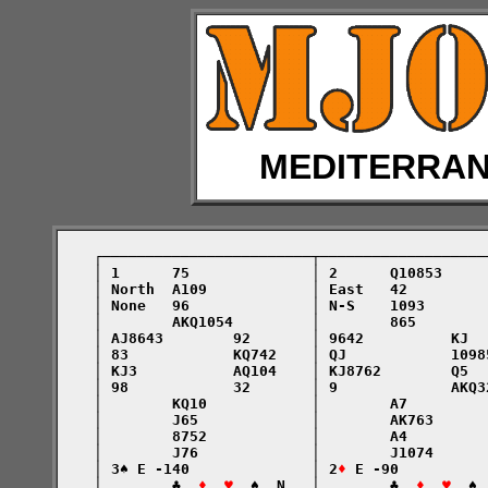
MEDITERRA
    ┌────────────────────────┬───────────────────
    │ 1      75              │ 2      Q10853     
    │ North  A109            │ East   42         
    │ None   96              │ N-S    1093       
    │        AKQ1054         │        865        
    │ AJ8643        92       │ 9642          KJ  
    │ 83            KQ742    │ QJ            1098
    │ KJ3           AQ104    │ KJ8762        Q5  
    │ 98            32       │ 9             AKQ3
    │        KQ10            │        A7         
    │        J65             │        AK763      
    │        8752            │        A4         
    │        J76             │        J1074      
    │ 3♠ E -140              │ 2
♦
 E -90          
    │        ♣  
♦  ♥
  ♠  N   │        ♣  
♦  ♥
  ♠ 