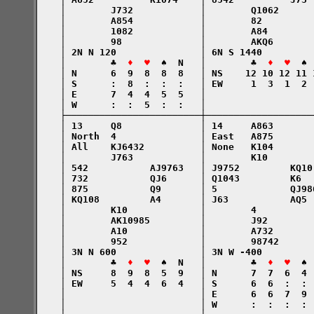
    │        J732            │        Q1062      
    │        A854            │        82         
    │        1082            │        A84        
    │        98              │        AKQ6       
    │ 2N N 120               │ 6N S 1440         
    │        ♣  
♦  ♥
  ♠  N   │        ♣  
♦  ♥
  ♠ 
    │ N      6  9  8  8  8   │ NS    12 10 12 11 
    │ S      :  8  :  :  :   │ EW     1  3  1  2 
    │ E      7  4  4  5  5   │                   
    │ W      :  :  5  :  :   │                   
    ├────────────────────────┼───────────────────
    │ 13     Q8              │ 14     A863       
    │ North  4               │ East   A875       
    │ All    KJ6432          │ None   K104       
    │        J763            │        K10        
    │ 542           AJ9763   │ J9752         KQ10
    │ 732           QJ6      │ Q1043         K6  
    │ 875           Q9       │ 5             QJ98
    │ KQ108         A4       │ J63           AQ5 
    │        K10             │        4          
    │        AK10985         │        J92        
    │        A10             │        A732       
    │        952             │        98742      
    │ 3N N 600               │ 3N W -400         
    │        ♣  
♦  ♥
  ♠  N   │        ♣  
♦  ♥
  ♠ 
    │ NS     8  9  8  5  9   │ N      7  7  6  4 
    │ EW     5  4  4  6  4   │ S      6  6  :  : 
    │                        │ E      6  6  7  9 
    │                        │ W      :  :  :  : 