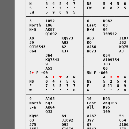
    │ N      8  4  5  4  7   │ NS     5  4  5  6 
    │ S      :  :  4  :  :   │ EW     6  8  7  5 
    │ EW     5  9  8  9  5   │                   
    ├────────────────────────┼───────────────────
    │ 5      1052            │ 6      K982       
    │ North  106             │ East   83         
    │ N-S    AK87            │ E-W    94         
    │        Q1092           │        109542     
    │ A8            KQ973    │ A63           J107
    │ J9            A82      │ KQ            J62 
    │ QJ10543       62       │ AJ86          KQ75
    │ 864           KJ7      │ K873          AJ  
    │        J64             │        Q54        
    │        KQ7543          │        A109754    
    │        9               │        103        
    │        A53             │        Q6         
    │ 2
♦
 E -90               │ 5N E -660         
    │        ♣  
♦  ♥
  ♠  N   │        ♣  
♦  ♥
  ♠ 
    │ NS     6  4  7  5  6   │ NS     5  2  5  4 
    │ E      7  8  5  7  7   │ E      8 11  8  9 
    │ W      :  :  :  :  6   │ W      :  :  7  8 
    ├────────────────────────┼───────────────────
    │ 9      A105            │ 10     K93        
    │ North  KQ7             │ East   AKQ103     
    │ E-W    AK64            │ All    K95        
    │        QJ3             │        109        
    │ KQ96          84       │ AJ87          54  
    │ 63            J1092    │ J97           654 
    │ J75           Q93      │ Q7            J106
    │ A652          K1074    │ 8542          J73 