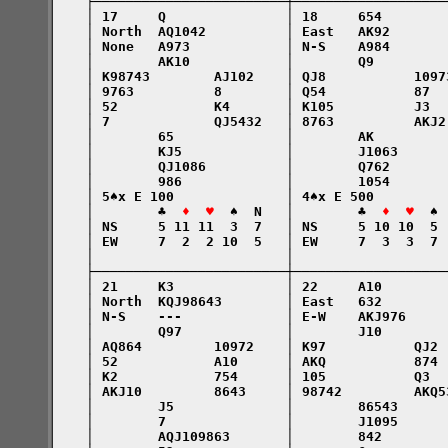
    ├────────────────────────┼───────────────────
    │ 17     Q               │ 18     654        
    │ North  AQ1042          │ East   AK92       
    │ None   A973            │ N-S    A984       
    │        AK10            │        Q9         
    │ K98743        AJ102    │ QJ8           1097
    │ 9763          8        │ Q54           87  
    │ 52            K4       │ K105          J3  
    │ 7             QJ5432   │ 8763          AKJ2
    │        65              │        AK         
    │        KJ5             │        J1063      
    │        QJ1086          │        Q762       
    │        986             │        1054       
    │ 5♠x E 100              │ 4♠x E 500         
    │        ♣  
♦  ♥
  ♠  N   │        ♣  
♦  ♥
  ♠ 
    │ NS     5 11 11  3  7   │ NS     5 10 10  5 
    │ EW     7  2  2 10  5   │ EW     7  3  3  7 
    │                        │                   
    ├────────────────────────┼───────────────────
    │ 21     K3              │ 22     A10        
    │ North  KQJ98643        │ East   632        
    │ N-S    ---             │ E-W    AKJ976     
    │        Q97             │        J10        
    │ AQ864         10972    │ K97           QJ2 
    │ 52            A10      │ AKQ           874 
    │ K2            754      │ 105           Q3  
    │ AKJ10         8643     │ 98742         AKQ5
    │        J5              │        86543      
    │        7               │        J1095      
    │        AQJ109863       │        842        