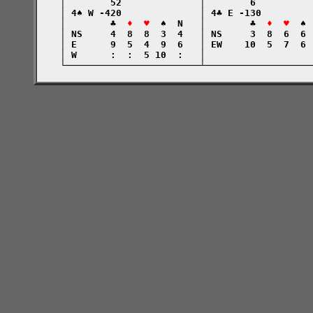
    │        52              │        6          
    │ 4♠ W -420              │ 4♣ E -130         
    │        ♣  
♦  ♥
  ♠  N   │        ♣  
♦  ♥
  ♠ 
    │ NS     4  8  8  3  4   │ NS     3  8  6  6 
    │ E      9  5  4  9  6   │ EW    10  5  7  6 
    │ W      :  :  5 10  :   │                   
    └────────────────────────┴───────────────────