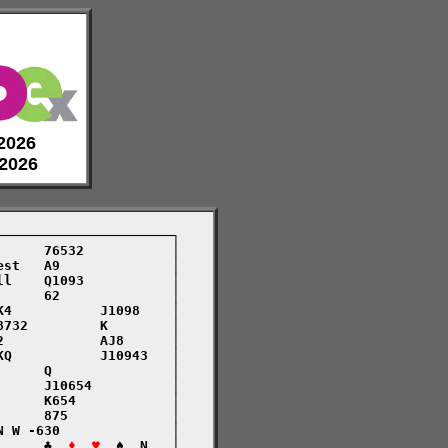
 2026
 2026
─────────────────────┐

     76532           │

st   A9              │

l    Q1093           │

     62              │

4           J1098    │

732         K        │

            AJ8      │

Q           J10943   │

     Q               │

     J10654          │

     K654            │

     875             │

 W -630              │

      ♣  
♦  ♥
  ♠  N   │
