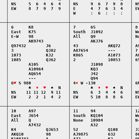
   │ NS     5  6  4  6  4   │ NS     9  6  7  9  8   │ NS
   │ EW     8  7  9  7  9   │ E      4  7  6  3  4   │ EW
   │                        │ W      :  6  :  :  :   │   
   │                        │                        │   
───┼────────────────────────┼────────────────────────┼───
   │ 6      K8              │ 7      65              │ 8 
   │ East   K75             │ South  J1092           │ We
   │ E-W    98              │ All    Q9              │ No
   │        AK9743          │        AKJ76           │   
   │ Q97432        J6       │ 43            AKQ72    │ A9
   │ 3             QJ82     │ A87654        ---      │ 7 
   │ 1073          KJ2      │ K865          A1073    │ A8
   │ 1085          QJ62     │ 2             10853    │ 65
   │        A105            │        J1098           │   
   │        A10964          │        KQ3             │   
   │        AQ654           │        J42             │   
   │        ---             │        Q94             │   
   │ 6
♥
 S 980               │ 4
♦
 W -130              │ 6N
   │        ♣  
♦  ♥
  ♠  N   │        ♣  
♦  ♥
  ♠  N   │  
   │ NS    11 11 12  9 11   │ NS     6  3  4  4  6   │ NS
   │ EW     2  2  1  4  2   │ EW     5 10  8  8  6   │ EW
   │                        │                        │   
───┼────────────────────────┼────────────────────────┼───
   │ 10     A97             │ 11     94              │ 12
   │ East   J654            │ South  KQ104           │ We
   │ All    Q               │ None   10984           │ N-
   │        A7432           │        A32             │   
   │ K4            QJ653    │ 52            Q108     │ J7
   │ AKQ10         98       │ AJ9875        632      │ 86
   │ K108743       A        │ A72           KJ       │ Q8