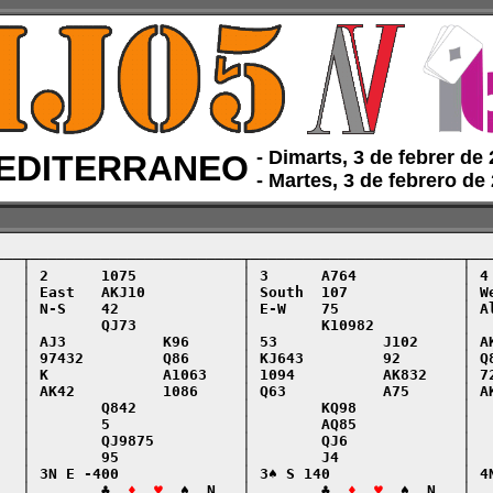
‑ Dimarts, 3 de febrer de
EDITERRANEO
‑ Martes, 3 de febrero de
───┬────────────────────────┬────────────────────────┬───
   │ 2      1075            │ 3      A764            │ 4 
   │ East   AKJ10           │ South  107             │ We
   │ N-S    42              │ E-W    75              │ Al
   │        QJ73            │        K10982          │   
   │ AJ3           K96      │ 53            J102     │ AK
   │ 97432         Q86      │ KJ643         92       │ Q8
   │ K             A1063    │ 1094          AK832    │ 72
   │ AK42          1086     │ Q63           A75      │ AK
   │        Q842            │        KQ98            │   
   │        5               │        AQ85            │   
   │        QJ9875          │        QJ6             │   
   │        95              │        J4              │   
   │ 3N E -400              │ 3♠ S 140               │ 4N
   │        ♣  
♦  ♥
  ♠  N   │        ♣  
♦  ♥
  ♠  N   │  