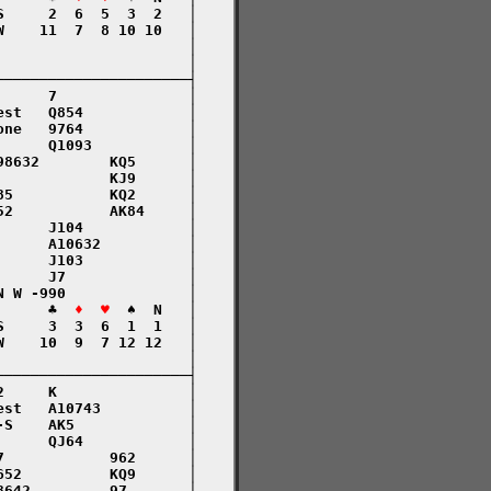
     2  6  5  3  2   │

    11  7  8 10 10   │

                     │

                     │

─────────────────────┤

     7               │

st   Q854            │

ne   9764            │

     Q1093           │

8632        KQ5      │

            KJ9      │

5           KQ2      │

2           AK84     │

     J104            │

     A10632          │

     J103            │

     J7              │

 W -990              │

      ♣  
♦  ♥
  ♠  N   │

     3  3  6  1  1   │

    10  9  7 12 12   │

                     │

─────────────────────┤

     K               │

st   A10743          │

S    AK5             │

     QJ64            │

            962      │

52          KQ9      │

642         97       │
