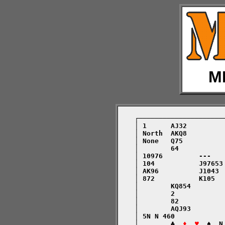
M
    ┌─────────────────────
    │ 1      AJ32         
    │ North  AKQ8         
    │ None   Q75          
    │        64           
    │ 10976         ---   
    │ 104           J97653
    │ AK96          J1043 
    │ 872           K105  
    │        KQ854        
    │        2            
    │        82           
    │        AQJ93        
    │ 5N N 460            
    │        ♣  
♦  ♥
  ♠  N