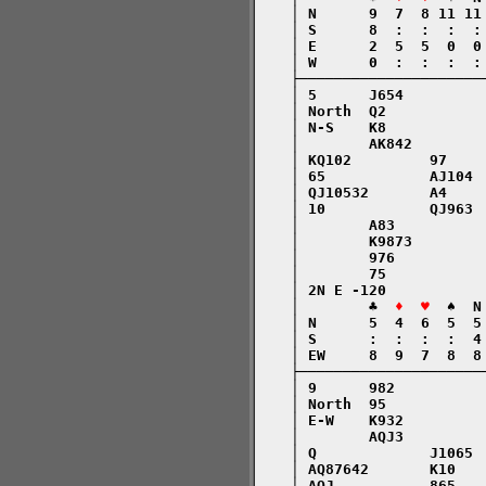
    │ N      9  7  8 11 11
    │ S      8  :  :  :  :
    │ E      2  5  5  0  0
    │ W      0  :  :  :  :
    ├─────────────────────
    │ 5      J654         
    │ North  Q2           
    │ N-S    K8           
    │        AK842        
    │ KQ102         97    
    │ 65            AJ104 
    │ QJ10532       A4    
    │ 10            QJ963 
    │        A83          
    │        K9873        
    │        976          
    │        75           
    │ 2N E -120           
    │        ♣  
♦  ♥
  ♠  N
    │ N      5  4  6  5  5
    │ S      :  :  :  :  4
    │ EW     8  9  7  8  8
    ├─────────────────────
    │ 9      982          
    │ North  95           
    │ E-W    K932         
    │        AQJ3         
    │ Q             J1065 
    │ AQ87642       K10   
    │ AQJ           865   