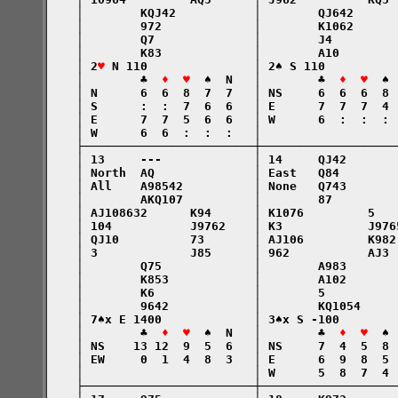
    │        KQJ42           │        QJ642      
    │        972             │        K1062      
    │        Q7              │        J4         
    │        K83             │        A10        
    │ 2
♥
 N 110               │ 2♠ S 110          
    │        ♣  
♦  ♥
  ♠  N   │        ♣  
♦  ♥
  ♠ 
    │ N      6  6  8  7  7   │ NS     6  6  6  8 
    │ S      :  :  7  6  6   │ E      7  7  7  4 
    │ E      7  7  5  6  6   │ W      6  :  :  : 
    │ W      6  6  :  :  :   │                   
    ├────────────────────────┼───────────────────
    │ 13     ---             │ 14     QJ42       
    │ North  AQ              │ East   Q84        
    │ All    A98542          │ None   Q743       
    │        AKQ107          │        87         
    │ AJ108632      K94      │ K1076         5   
    │ 104           J9762    │ K3            J976
    │ QJ10          73       │ AJ106         K982
    │ 3             J85      │ 962           AJ3 
    │        Q75             │        A983       
    │        K853            │        A102       
    │        K6              │        5          
    │        9642            │        KQ1054     
    │ 7♠x E 1400             │ 3♠x S -100        
    │        ♣  
♦  ♥
  ♠  N   │        ♣  
♦  ♥
  ♠ 
    │ NS    13 12  9  5  6   │ NS     7  4  5  8 
    │ EW     0  1  4  8  3   │ E      6  9  8  5 
    │                        │ W      5  8  7  4 
    ├────────────────────────┼───────────────────