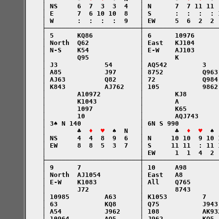
    │ NS     6  7  3  3  4   │ N      7  7 11 11 
    │ E      7  6 10 10  8   │ S      :  :  :  : 
    │ W      :  :  :  :  9   │ EW     5  6  2  2 
    ├────────────────────────┼───────────────────
    │ 5      KQ86            │ 6      10976      
    │ North  Q62             │ East   KJ104      
    │ N-S    K54             │ E-W    AJ103      
    │        Q95             │        K          
    │ J3            54       │ AQ542         3   
    │ A85           J97      │ 8752          Q963
    │ AJ63          Q82      │ 72            Q984
    │ K843          AJ762    │ 105           9862
    │        A10972          │        KJ8        
    │        K1043           │        A          
    │        1097            │        K65        
    │        10              │        AQJ743     
    │ 3♠ N 140               │ 6N S 990          
    │        ♣  
♦  ♥
  ♠  N   │        ♣  
♦  ♥
  ♠ 
    │ NS     4  4  8  9  6   │ N     10 10  9 10 
    │ EW     8  8  5  3  7   │ S     11 11  : 11 
    │                        │ EW     1  1  4  2 
    ├────────────────────────┼───────────────────
    │ 9      7               │ 10     A98        
    │ North  AJ1054          │ East   A8         
    │ E-W    K1083           │ All    Q765       
    │        J72             │        8743       
    │ 10985         A63      │ K1053         7   
    │ 63            KQ8      │ Q75           J943
    │ A54           J962     │ 108           AK93
    │ 10964         AQ5      │ J962          KQ5 