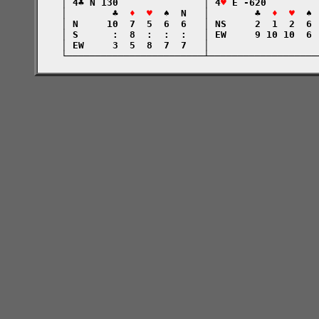
    │ 4♣ N 130               │ 4
♥
 E -620         
    │        ♣  
♦  ♥
  ♠  N   │        ♣  
♦  ♥
  ♠ 
    │ N     10  7  5  6  6   │ NS     2  1  2  6 
    │ S      :  8  :  :  :   │ EW     9 10 10  6 
    │ EW     3  5  8  7  7   │                   
    └────────────────────────┴───────────────────