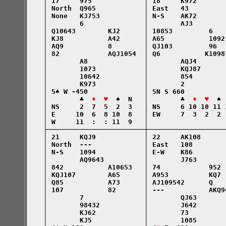
    │ 17     975             │ 18     K972       
    │ North  Q965            │ East   43         
    │ None   KJ753           │ N-S    AK72       
    │        6               │        AJ3        
    │ Q10643        KJ2      │ 10853         6   
    │ KJ8           A42      │ A65           1092
    │ AQ9           8        │ QJ103         96  
    │ 82            AQJ1054  │ Q6           K1098
    │        A8              │        AQJ4       
    │        1073            │        KQJ87      
    │        10642           │        854        
    │        K973            │        2          
    │ 5♠ W -450              │ 5N S 660          
    │        ♣  
♦  ♥
  ♠  N   │        ♣  
♦  ♥
  ♠ 
    │ NS     2  7  5  2  3   │ NS     6 10 10 11 
    │ E     10  6  8 10  8   │ EW     7  3  2  2 
    │ W     11  :  : 11  9   │                   
    ├────────────────────────┼───────────────────
    │ 21     KQJ9            │ 22     AK108      
    │ North  ---             │ East   108        
    │ N-S    1094            │ E-W    K86        
    │        AQ9643          │        J763       
    │ 842           A10653   │ 74            952 
    │ KQJ107        A65      │ A953          KQ7 
    │ Q85           A73      │ AJ109542      Q   
    │ 107           82       │ ---           AKQ9
    │        7               │        QJ63       
    │        98432           │        J642       
    │        KJ62            │        73         
    │        KJ5             │        1085       