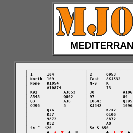
MEDITERRA
    ┌────────────────────────┬───────────────────
    │ 1      104             │ 2      Q953       
    │ North  109             │ East   AKJ532     
    │ None   K1054           │ N-S    K          
    │        A10874          │        73         
    │ K92           AJ853    │ J8            A106
    │ A543          Q862     │ 97            84  
    │ Q3            AJ6      │ 10643         QJ95
    │ QJ96          5        │ KJ842         1096
    │        Q76             │        K742       
    │        KJ7             │        Q106       
    │        9872            │        A872       
    │        K32             │        AQ         
    │ 4♠ E -420              │ 5♠ S 650          
    │        ♣  
♦  ♥
  ♠  N   │        ♣  
♦  ♥
  ♠ 