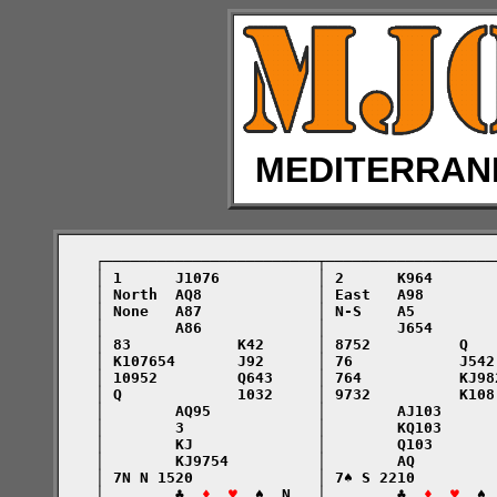
MEDITERRAN
    ┌────────────────────────┬───────────────────
    │ 1      J1076           │ 2      K964       
    │ North  AQ8             │ East   A98        
    │ None   A87             │ N-S    A5         
    │        A86             │        J654       
    │ 83            K42      │ 8752          Q   
    │ K107654       J92      │ 76            J542
    │ 10952         Q643     │ 764           KJ98
    │ Q             1032     │ 9732          K108
    │        AQ95            │        AJ103      
    │        3               │        KQ103      
    │        KJ              │        Q103       
    │        KJ9754          │        AQ         
    │ 7N N 1520              │ 7♠ S 2210         
    │        ♣  
♦  ♥
  ♠  N   │        ♣  
♦  ♥
  ♠ 