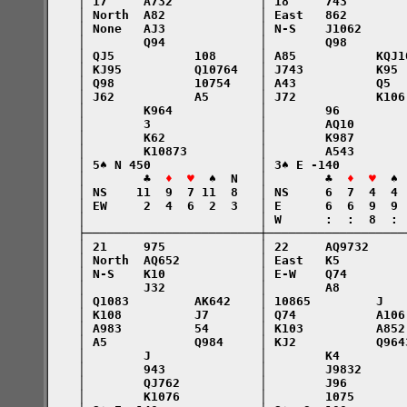
    │ 17     A732            │ 18     743        
    │ North  A82             │ East   862        
    │ None   AJ3             │ N-S    J1062      
    │        Q94             │        Q98        
    │ QJ5           108      │ A85           KQJ1
    │ KJ95          Q10764   │ J743          K95 
    │ Q98           10754    │ A43           Q5  
    │ J62           A5       │ J72           K106
    │        K964            │        96         
    │        3               │        AQ10       
    │        K62             │        K987       
    │        K10873          │        A543       
    │ 5♠ N 450               │ 3♠ E -140         
    │        ♣  
♦  ♥
  ♠  N   │        ♣  
♦  ♥
  ♠ 
    │ NS    11  9  7 11  8   │ NS     6  7  4  4 
    │ EW     2  4  6  2  3   │ E      6  6  9  9 
    │                        │ W      :  :  8  : 
    ├────────────────────────┼───────────────────
    │ 21     975             │ 22     AQ9732     
    │ North  AQ652           │ East   K5         
    │ N-S    K10             │ E-W    Q74        
    │        J32             │        A8         
    │ Q1083         AK642    │ 10865         J   
    │ K108          J7       │ Q74           A106
    │ A983          54       │ K103          A852
    │ A5            Q984     │ KJ2           Q964
    │        J               │        K4         
    │        943             │        J9832      
    │        QJ762           │        J96        
    │        K1076           │        1075       