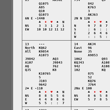
    │        Q1075           │        842        
    │        A85             │        K763       
    │        Q10             │        3          
    │        Q1073           │        AKJ63      
    │ 6N E -1440             │ 2N N 120          
    │        ♣  
♦  ♥
  ♠  N   │        ♣  
♦  ♥
  ♠ 
    │ NS     3  3  1  2  1   │ N      9  7  8  7 
    │ EW    10 10 12 11 12   │ S      :  6  :  : 
    │                        │ E      2  6  4  6 
    │                        │ W      :  :  5  : 
    ├────────────────────────┼───────────────────
    │ 13     ---             │ 14     AKJ4       
    │ North  KQ62            │ East   96         
    │ All    K9854           │ None   J5         
    │        A1073           │        A9853      
    │ J9842         AQ3      │ 1062          Q93 
    │ A107          J9843    │ KQJ43         A108
    │ AQ            762      │ 942           A108
    │ QJ5           K8       │ 102           KQ  
    │        K10765          │        875        
    │        5               │        52         
    │        J103            │        KQ76       
    │        9642            │        J764       
    │ 2♠ E -110              │ 2Nx E 100         
    │        ♣  
♦  ♥
  ♠  N   │        ♣  
♦  ♥
  ♠ 
    │ NS     8  8  5  5  6   │ NS     8  6  5  8 
    │ E      4  4  8  8  6   │ EW     5  7  8  5 
    │ W      5  5  :  :  7   │                   
    ├────────────────────────┼───────────────────