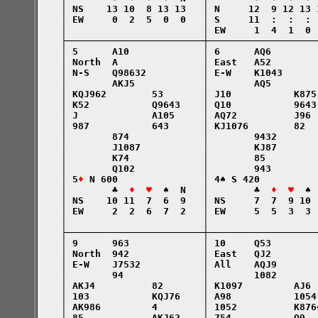
    │ NS    13 10  8 13 13   │ N     12  9 12 13 
    │ EW     0  2  5  0  0   │ S     11  :  :  : 
    │                        │ EW     1  4  1  0 
    ├────────────────────────┼───────────────────
    │ 5      A10             │ 6      AQ6        
    │ North  A               │ East   A52        
    │ N-S    Q98632          │ E-W    K1043      
    │        AKJ5            │        AQ5        
    │ KQJ962        53       │ J10           K875
    │ K52           Q9643    │ Q10           9643
    │ J             A105     │ AQ72          J96 
    │ 987           643      │ KJ1076        82  
    │        874             │        9432       
    │        J1087           │        KJ87       
    │        K74             │        85         
    │        Q102            │        943        
    │ 5
♦
 N 600               │ 4♠ S 420          
    │        ♣  
♦  ♥
  ♠  N   │        ♣  
♦  ♥
  ♠ 
    │ NS    10 11  7  6  9   │ NS     7  7  9 10 
    │ EW     2  2  6  7  2   │ EW     5  5  3  3 
    │                        │                   
    ├────────────────────────┼───────────────────
    │ 9      963             │ 10     Q53        
    │ North  942             │ East   QJ2        
    │ E-W    J7532           │ All    AQJ9       
    │        94              │        1082       
    │ AKJ4          82       │ K1097         AJ6 
    │ 103           KQJ76    │ A98           1054
    │ AK986         4        │ 1052          K876
    │ 85            AKJ62    │ 754           Q9  