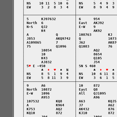
    │ NS    10 11  5 10  6   │ NS     5  4  9  3 
    │ EW     3  2  8  3  4   │ EW     8  9  4  9 
    │                        │                   
    ├────────────────────────┼───────────────────
    │ 5      KJ97632         │ 6      954        
    │ North  6               │ East   AKJ92      
    │ N-S    QJ2             │ E-W    9          
    │        K4              │        AK92       
    │ A             Q        │ 108763        KJ  
    │ J853          AKQ9742  │ Q             1073
    │ A109865       7        │ J62           AK87
    │ 75            Q1096    │ Q1083         76  
    │        10854           │        AQ2        
    │        10              │        8654       
    │        K43             │        Q105       
    │        AJ832           │        J54        
    │ 5
♥
 E -450              │ 5N S 460          
    │        ♣  
♦  ♥
  ♠  N   │        ♣  
♦  ♥
  ♠ 
    │ NS     8  5  1  9  4   │ NS    10  6 11  8 
    │ EW     5  8 11  3  9   │ EW     3  6  1  5 
    ├────────────────────────┼───────────────────
    │ 9      A6              │ 10     872        
    │ North  10872           │ East   Q8         
    │ E-W    1096            │ All    QJ1095     
    │        A953            │        A96        
    │ 107532        KQ8      │ A63           KQJ5
    │ A             K964     │ J7            A62 
    │ K753          AQ2      │ AK432         876 
    │ KQ10          872      │ KJ10          872 
    │        J94             │        1094       