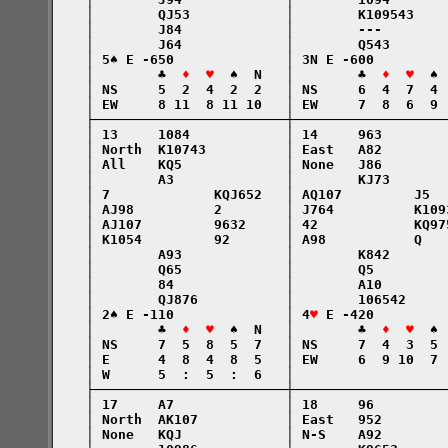
    │        QJ53            │        K109543    
    │        J84             │        ---        
    │        J64             │        Q543       
    │ 5♠ E -650              │ 3N E -600         
    │        ♣  
♦  ♥
  ♠  N   │        ♣  
♦  ♥
  ♠ 
    │ NS     5  2  4  2  2   │ NS     6  4  7  4 
    │ EW     8 11  8 11 10   │ EW     7  8  6  9 
    ├────────────────────────┼───────────────────
    │ 13     1084            │ 14     963        
    │ North  K10743          │ East   A82        
    │ All    KQ5             │ None   J86        
    │        A3              │        KJ73       
    │ 7             KQJ652   │ AQ107         J5  
    │ AJ98          2        │ J764          K109
    │ AJ107         9632     │ 42            KQ97
    │ K1054         92       │ A98           Q   
    │        A93             │        K842       
    │        Q65             │        Q5         
    │        84              │        A10        
    │        QJ876           │        106542     
    │ 2♠ E -110              │ 4
♥
 E -420         
    │        ♣  
♦  ♥
  ♠  N   │        ♣  
♦  ♥
  ♠ 
    │ NS     7  5  8  5  7   │ NS     7  4  3  5 
    │ E      4  8  4  8  5   │ EW     6  9 10  7 
    │ W      5  :  5  :  6   │                   
    ├────────────────────────┼───────────────────
    │ 17     A7              │ 18     96         
    │ North  AK107           │ East   952        
    │ None   KQJ             │ N-S    A92        