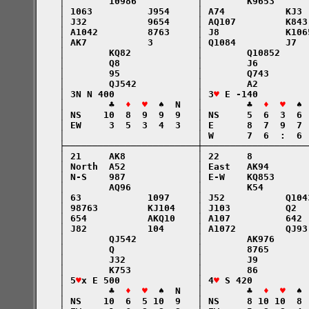
    │        10986           │        K9653      
    │ 1063          J954     │ A74           KJ3 
    │ J32           9654     │ AQ107         K843
    │ A1042         8763     │ J8            K106
    │ AK7           3        │ Q1084         J7  
    │        KQ82            │        Q10852     
    │        Q8              │        J6         
    │        95              │        Q743       
    │        QJ542           │        A2         
    │ 3N N 400               │ 3
♥
 E -140         
    │        ♣  
♦  ♥
  ♠  N   │        ♣  
♦  ♥
  ♠ 
    │ NS    10  8  9  9  9   │ NS     5  6  3  6 
    │ EW     3  5  3  4  3   │ E      8  7  9  7 
    │                        │ W      7  6  :  6 
    ├────────────────────────┼───────────────────
    │ 21     AK8             │ 22     8          
    │ North  A52             │ East   AK94       
    │ N-S    987             │ E-W    KQ853      
    │        AQ96            │        K54        
    │ 63            1097     │ J52           Q104
    │ 98763         KJ104    │ J103          Q2  
    │ 654           AKQ10    │ A107          642 
    │ J82           104      │ A1072         QJ93
    │        QJ542           │        AK976      
    │        Q               │        8765       
    │        J32             │        J9         
    │        K753            │        86         
    │ 5
♥
x E 500              │ 4
♥
 S 420          
    │        ♣  
♦  ♥
  ♠  N   │        ♣  
♦  ♥
  ♠ 
    │ NS    10  6  5 10  9   │ NS     8 10 10  8 