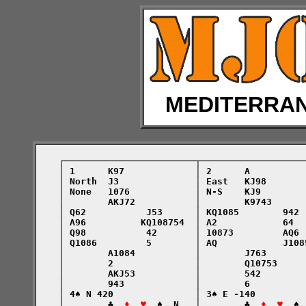
MEDITERRA
    ┌────────────────────────┬───────────────────
    │ 1      K97             │ 2      A          
    │ North  J3              │ East   KJ98       
    │ None   1076            │ N-S    KJ9        
    │        AKJ72           │        K9743      
    │ Q62           J53      │ KQ1085        942 
    │ A96          KQ108754  │ A2            64  
    │ Q98           42       │ 10873         AQ6 
    │ Q1086         5        │ AQ            J108
    │        A1084           │        J763       
    │        2               │        Q10753     
    │        AKJ53           │        542        
    │        943             │        6          
    │ 4♠ N 420               │ 3♠ E -140         
    │        ♣  
♦  ♥
  ♠  N   │        ♣  
♦  ♥
  ♠ 