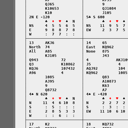
    │        QJ65            │        9          
    │        K10653          │        QJ1084     
    │        K10             │        J105       
    │ 2N E -120              │ 5♣ S 600          
    │        ♣  
♦  ♥
  ♠  N   │        ♣  
♦  ♥
  ♠ 
    │ NS     4  5  5  6  5   │ NS    11  9  5  7 
    │ E      9  8  8  7  8   │ EW     2  3  7  5 
    │ W      :  7  7  :  :   │                   
    ├────────────────────────┼───────────────────
    │ 13     AKJ6            │ 14     65         
    │ North  74              │ East   KQ962      
    │ All    A85             │ None   875        
    │        KJ105           │        J43        
    │ Q943          72       │ 4            AKJ10
    │ Q3            K10862   │ J5            4   
    │ KQJ6          107432   │ AQJ92         104 
    │ A96           4        │ KQ962         1085
    │        1085            │        Q83        
    │        AJ95            │        A10873     
    │        9               │        K63        
    │        Q8732           │        A7         
    │ 4♠ N 620               │ 4♠ E -420         
    │        ♣  
♦  ♥
  ♠  N   │        ♣  
♦  ♥
  ♠ 
    │ N     11  4  6 10  8   │ N      2  2  7  2 
    │ S      :  5  :  :  :   │ S      :  3  :  : 
    │ E      2  8  5  3  3   │ EW    11 10  6 10 
    │ W      :  :  6  :  :   │                   
    ├────────────────────────┼───────────────────
    │ 17     K2              │ 18     KQ732      