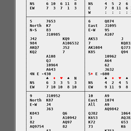
    │ NS     6 10  6 11  8   │ NS     4  5  2  6 
    │ EW     7  3  7  1  3   │ E      7  8 11  6 
    │                        │ W      :  :  :  : 
    ├────────────────────────┼───────────────────
    │ 5      7653            │ 6      Q874       
    │ North  K7              │ East   J1095      
    │ N-S    83              │ E-W    95         
    │        J10985          │        A107       
    │ J42           KQ9      │ AK53          J   
    │ 984           A106532  │ 7             KQ83
    │ AKQ7          J52      │ AK1084        QJ73
    │ KQ2           7        │ K85           Q94 
    │        A108            │        10962      
    │        QJ              │        A64        
    │        10964           │        62         
    │        A643            │        J632       
    │ 4N E -430              │ 5
♦
 E -600         
    │        ♣  
♦  ♥
  ♠  N   │        ♣  
♦  ♥
  ♠ 
    │ NS     6  3  3  5  3   │ NS     4  2  4  5 
    │ EW     7 10 10  8 10   │ EW     9 11  9  8 
    ├────────────────────────┼───────────────────
    │ 9      J10952          │ 10     A9         
    │ North  K87             │ East   1074       
    │ E-W    J4              │ All    A9         
    │        J63             │        AQ9842     
    │ K843          Q6       │ QJ82          1064
    │ 3             A10942   │ K653          AQJ8
    │ 82            AQ97     │ K72           653 
    │ AQ9754        82       │ 73            K6  
    │        A7              │        K753       