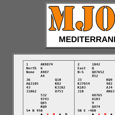
MEDITERRAN
    ┌────────────────────────┬───────────────────
    │ 1      AK9874          │ 2      1042       
    │ North  6               │ East   Q          
    │ None   A987            │ N-S    Q87652     
    │        A4              │        852        
    │ J6            Q10      │ J3            KQ9 
    │ AQJ105        K82      │ KJ7654        982 
    │ 43            KJ102    │ K103          AJ4 
    │ J1062         8753     │ J10           AK63
    │        532             │        A8765      
    │        9743            │        A103       
    │        Q65             │        9          
    │        KQ9             │        Q974       
    │ 5♠ N 450               │ 5N E -460         
    │        ♣  
♦  ♥
  ♠  N   │        ♣  
♦  ♥
  ♠ 