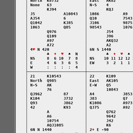
    │ North  K8732           │ East   AK82       
    │ None   63              │ N-S    4          
    │        KJ94            │        KQJ        
    │ J5            A10843   │ 1086          A9  
    │ AJ54          6        │ Q10           7543
    │ Q1042         KJ85     │ J106          9875
    │ 1063          Q85      │ 98543         1076
    │        Q976            │        J54        
    │        Q109            │        J96        
    │        A97             │        AKQ32      
    │        A72             │        A2         
    │ 4
♥
 N 420               │ 6N S 1440         
    │        ♣  
♦  ♥
  ♠  N   │        ♣  
♦  ♥
  ♠ 
    │ NS     8  6 10  7  8   │ NS    10 11 12 12 
    │ E      4  6  3  6  5   │ EW     3  2  1  1 
    │ W      :  :  :  :  4   │                   
    ├────────────────────────┼───────────────────
    │ 21     K10543          │ 22     K109       
    │ North  Q985            │ East   AK105      
    │ N-S    AK              │ E-W    Q5         
    │        76              │        10843      
    │ QJ962         87       │ A4            J853
    │ K104          J732     │ J83           Q7  
    │ Q93           J862     │ K1086         A973
    │ 42            K93      │ QJ75          A92 
    │        A               │        Q762       
    │        A6              │        9642       
    │        10754           │        J42        
    │        AQJ1085         │        K6         
    │ 6N N 1440              │ 2
♦
 E -90          