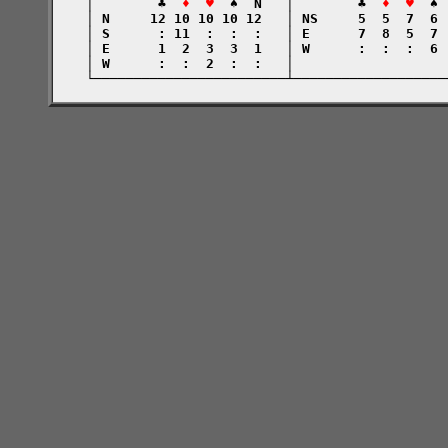
    │        ♣  
♦  ♥
  ♠  N   │        ♣  
♦  ♥
  ♠ 
    │ N     12 10 10 10 12   │ NS     5  5  7  6 
    │ S      : 11  :  :  :   │ E      7  8  5  7 
    │ E      1  2  3  3  1   │ W      :  :  :  6 
    │ W      :  :  2  :  :   │                   
    └────────────────────────┴───────────────────