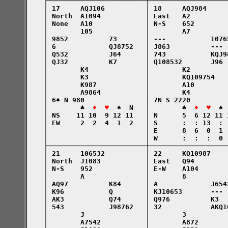
    ├────────────────────────┼───────────────────
    │ 17     AQJ106          │ 18     AQJ984     
    │ North  A1094           │ East   A2         
    │ None   A10             │ N-S    652        
    │        105             │        A7         
    │ 9852          73       │ ---           1076
    │ 6             QJ8752   │ J863          --- 
    │ Q532          J64      │ 743           KQJ9
    │ QJ32          K7       │ Q108532       J96 
    │        K4              │        K2         
    │        K3              │        KQ109754   
    │        K987            │        A10        
    │        A9864           │        K4         
    │ 6♠ N 980               │ 7N S 2220         
    │        ♣  
♦  ♥
  ♠  N   │        ♣  
♦  ♥
  ♠ 
    │ NS    11 10  9 12 11   │ N      5  6 12 11 
    │ EW     2  2  4  1  2   │ S      :  : 13  : 
    │                        │ E      8  6  0  1 
    │                        │ W      :  :  :  0 
    ├────────────────────────┼───────────────────
    │ 21     106532          │ 22     KQ10987    
    │ North  J1083           │ East   Q94        
    │ N-S    952             │ E-W    A104       
    │        A               │        8          
    │ AQ97          K84      │ A             J654
    │ K96           Q        │ KJ10653       --- 
    │ AK3           Q74      │ Q976          K3  
    │ 543           J98762   │ 32            AKQ1
    │        J               │        3          
    │        A7542           │        A872       