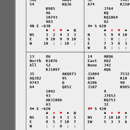
    │ 54            KQJ6     │ A74           KJ10
    │        K985            │        J764       
    │        96              │        KQ         
    │        10743           │        KQ1064     
    │        983             │        82         
    │ 4N E -630              │ 4♠ S 620          
    │        ♣  
♦  ♥
  ♠  N   │        ♣  
♦  ♥
  ♠ 
    │ NS     3  2  4  3  3   │ N      5  9  4 10 
    │ E      9 10  9  9 10   │ S      :  8  :  : 
    │ W     10  :  : 10  :   │ E      7  3  8  3 
    │                        │ W      8  :  :  : 
    ├────────────────────────┼───────────────────
    │ 13     86              │ 14     AKQ6       
    │ North  K1076           │ East   A82        
    │ All    52              │ None   J42        
    │        KJ1097          │        AQ6        
    │ J5            AKQ973   │ J1084         7532
    │ AQJ82         95       │ Q94           K10 
    │ 9743          Q        │ A106          98  
    │ A4            Q852     │ J107          K985
    │        1042            │        9          
    │        43              │        J7653      
    │        AKJ1086         │        KQ753      
    │        63              │        32         
    │ 4♠ E -620              │ 4
♥
 S 420          
    │        ♣  
♦  ♥
  ♠  N   │        ♣  
♦  ♥
  ♠ 
    │ NS     5  8  4  3  5   │ NS     7 10 10  7 
    │ E      8  5  7 10  7   │ EW     5  3  3  6 
    │ W      :  :  8  :  :   │                   