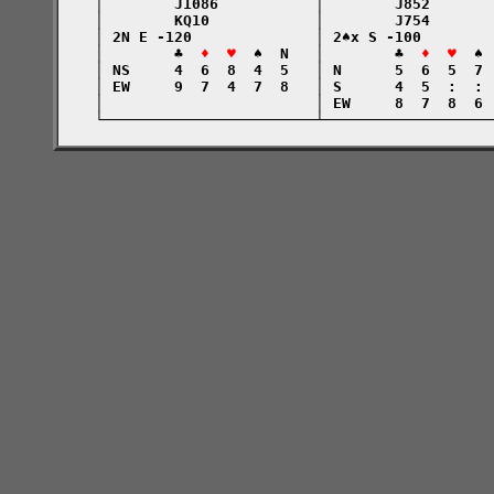
    │        J1086           │        J852       
    │        KQ10            │        J754       
    │ 2N E -120              │ 2♠x S -100        
    │        ♣  
♦  ♥
  ♠  N   │        ♣  
♦  ♥
  ♠ 
    │ NS     4  6  8  4  5   │ N      5  6  5  7 
    │ EW     9  7  4  7  8   │ S      4  5  :  : 
    │                        │ EW     8  7  8  6 
    └────────────────────────┴───────────────────