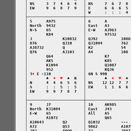
    │ NS     3  7  4  6  4   │ NS     7  6  7  8 
    │ EW     9  6  8  7  9   │ E      6  6  6  5 
    │                        │ W      :  :  :  4 
    ├────────────────────────┼───────────────────
    │ 5      A975            │ 6      A          
    │ North  9432            │ East   A3         
    │ N-S    65              │ E-W    AJ963      
    │        K84             │        97532      
    │ J             K10832   │ QJ92          1086
    │ 876           QJ10     │ QJ1094        762 
    │ AJ8732        Q        │ K2            54  
    │ Q76           AJ103    │ A4            108 
    │        Q64             │        K7         
    │        AK5             │        K85        
    │        K1094           │        Q1087      
    │        952             │        KQJ6       
    │ 3
♦
 E -110              │ 6N S 990          
    │        ♣  
♦  ♥
  ♠  N   │        ♣  
♦  ♥
  ♠ 
    │ N      4  4  6  5  6   │ NS    12 12  7  7 
    │ S      :  :  5  :  5   │ EW     1  1  6  6 
    │ EW     9  9  7  8  7   │                   
    │                        │                   
    ├────────────────────────┼───────────────────
    │ 9      J7              │ 10     AK985      
    │ North  KJ1084          │ East   J43        
    │ E-W    65              │ All    A5         
    │        A1072           │        Q65        
    │ A10643        Q2       │ Q1032         --- 
    │ A72           Q53      │ 9862          A107
    │ J82           AKQ9     │ 32            J987