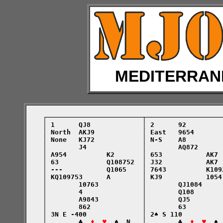
MEDITERRAN
    ┌────────────────────────┬───────────────────
    │ 1      QJ8             │ 2      92         
    │ North  AKJ9            │ East   9654       
    │ None   KJ72            │ N-S    A8         
    │        J4              │        AQ872      
    │ A954          K2       │ 653           AK7 
    │ 63            Q108752  │ J32           AK7 
    │ ---           Q1065    │ 7643          K109
    │ KQ109753      A        │ KJ9           1054
    │        10763           │        QJ1084     
    │        4               │        Q108       
    │        A9843           │        QJ5        
    │        862             │        63         
    │ 3N E -400              │ 2♠ S 110          
    │        ♣  
♦  ♥
  ♠  N   │        ♣  
♦  ♥
  ♠ 