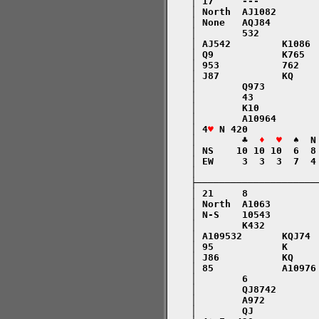
    │ 17     ---          
    │ North  AJ1082       
    │ None   AQJ84        
    │        532          
    │ AJ542         K1086 
    │ Q9            K765  
    │ 953           762   
    │ J87           KQ    
    │        Q973         
    │        43           
    │        K10          
    │        A10964       
    │ 4
♥
 N 420            
    │        ♣  
♦  ♥
  ♠  N
    │ NS    10 10 10  6  8
    │ EW     3  3  3  7  4
    │                     
    ├─────────────────────
    │ 21     8            
    │ North  A1063        
    │ N-S    10543        
    │        K432         
    │ A109532       KQJ74 
    │ 95            K     
    │ J86           KQ    
    │ 85            A10976
    │        6            
    │        QJ8742       
    │        A972         
    │        QJ           