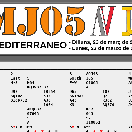
‑ Dilluns, 23 de març de
EDITERRANEO
‑ Lunes, 23 de marzo de
───┬────────────────────────┬────────────────────────┬───
   │ 2      ---             │ 3      AQJ43           │ 4 
   │ East   5               │ South  J65             │ We
   │ N-S    K64             │ E-W    Q1065           │ Al
   │        KQJ987532       │        4               │   
   │ J97           10854    │ 965           107      │ J1
   │ AQ108         KJ2      │ AK1082        Q7       │ 74
   │ Q109732       AJ8      │ A43           KJ82     │ J1
   │ ---           1064     │ K3            AQ876    │ J4
   │        AKQ632          │        K82             │   
   │        97643           │        943             │   
   │        5               │        97              │   
   │        A               │        J10952          │   
   │ 5
♦
x W 100              │ 5
♥
 W -650              │ 7♠
   │        ♣  
♦  ♥
  ♠  N   │        ♣  
♦  ♥
  ♠  N   │  