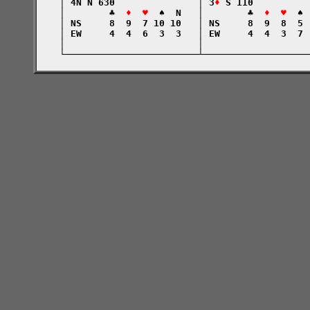
    │ 4N N 630               │ 3
♦
 S 110          
    │        ♣  
♦  ♥
  ♠  N   │        ♣  
♦  ♥
  ♠ 
    │ NS     8  9  7 10 10   │ NS     8  9  8  5 
    │ EW     4  4  6  3  3   │ EW     4  4  3  7 
    │                        │                   
    └────────────────────────┴───────────────────