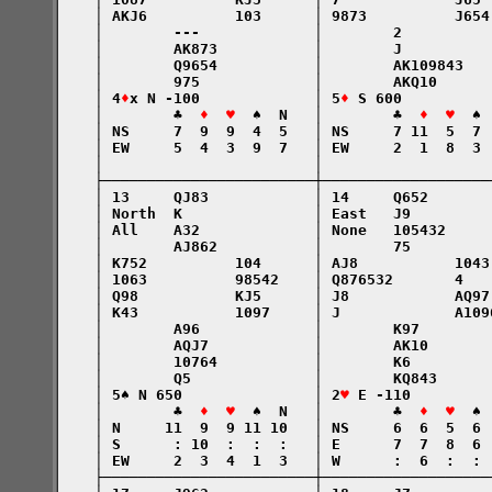
    │ AKJ6          103      │ 9873          J654
    │        ---             │        2          
    │        AK873           │        J          
    │        Q9654           │        AK109843   
    │        975             │        AKQ10      
    │ 4
♦
x N -100             │ 5
♦
 S 600          
    │        ♣  
♦  ♥
  ♠  N   │        ♣  
♦  ♥
  ♠ 
    │ NS     7  9  9  4  5   │ NS     7 11  5  7 
    │ EW     5  4  3  9  7   │ EW     2  1  8  3 
    │                        │                   
    ├────────────────────────┼───────────────────
    │ 13     QJ83            │ 14     Q652       
    │ North  K               │ East   J9         
    │ All    A32             │ None   105432     
    │        AJ862           │        75         
    │ K752          104      │ AJ8           1043
    │ 1063          98542    │ Q876532       4   
    │ Q98           KJ5      │ J8            AQ97
    │ K43           1097     │ J             A109
    │        A96             │        K97        
    │        AQJ7            │        AK10       
    │        10764           │        K6         
    │        Q5              │        KQ843      
    │ 5♠ N 650               │ 2
♥
 E -110         
    │        ♣  
♦  ♥
  ♠  N   │        ♣  
♦  ♥
  ♠ 
    │ N     11  9  9 11 10   │ NS     6  6  5  6 
    │ S      : 10  :  :  :   │ E      7  7  8  6 
    │ EW     2  3  4  1  3   │ W      :  6  :  : 
    ├────────────────────────┼───────────────────