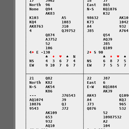
    │ 17     J962            │ 18     J7         
    │ North  96              │ East   865        
    │ None   Q94             │ N-S    KQ1076     
    │        AK83            │        K32        
    │ K103          A5       │ 98632         AK10
    │ KQ4           1083     │ K73           1042
    │ AK8763        J10      │ A4            932 
    │ 4             QJ9752   │ J85           A764
    │        Q874            │        Q54        
    │        AJ752           │        AQJ9       
    │        52              │        J85        
    │        106             │        Q109       
    │ 4
♦
 E -130              │ 2
♦
 S 90           
    │        ♣  
♦  ♥
  ♠  N   │        ♣  
♦  ♥
  ♠ 
    │ NS     4  3  6  7  4   │ NS     6  8  7  5 
    │ EW     9 10  7  6  7   │ EW     7  5  5  7 
    │                        │                   
    ├────────────────────────┼───────────────────
    │ 21     Q82             │ 22     J87        
    │ North  K82             │ East   6          
    │ N-S    AK54            │ E-W    KQ1084     
    │        K86             │        AKJ9       
    │ ---           J76543   │ AK43          Q109
    │ AQ1074        J9       │ A4            KQJ 
    │ 10876         QJ       │ J73           965 
    │ 9543          J72      │ Q876          532 
    │        AK109           │        52         
    │        653             │        10987532   
    │        932             │        A2         
    │        AQ10            │        104        