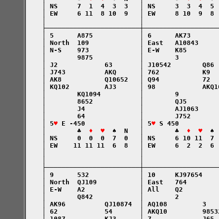
    │ NS     7  1  4  3  3   │ NS     3  3  4  5 
    │ EW     6 11  8 10  9   │ EW     8 10  9  8 
    │                        │                   
    ├────────────────────────┼───────────────────
    │ 5      A875            │ 6      AK73       
    │ North  109             │ East   A10843     
    │ N-S    973             │ E-W    K85        
    │        9875            │        3          
    │ J2            63       │ J10542        Q86 
    │ J743          AKQ      │ 762           K9  
    │ AK8           Q10652   │ Q94           72  
    │ KQ102         AJ3      │ 98            AKQ1
    │        KQ1094          │        9          
    │        8652            │        QJ5        
    │        J4              │        AJ1063     
    │        64              │        J752       
    │ 5
♥
 E -450              │ 5
♥
 S 450          
    │        ♣  
♦  ♥
  ♠  N   │        ♣  
♦  ♥
  ♠ 
    │ NS     0  0  0  7  0   │ NS     6 10 11  7 
    │ EW    11 11 11  6  8   │ EW     6  2  2  6 
    │                        │                   
    │                        │                   
    ├────────────────────────┼───────────────────
    │ 9      532             │ 10     KJ97654    
    │ North  QJ109           │ East   764        
    │ E-W    A2              │ All    Q2         
    │        Q842            │        2          
    │ AK96          QJ10874  │ AQ108         3   
    │ 62            54       │ AKQ10         9853
    │ 1087          KJ3      │ 7             J65 