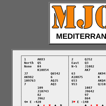
MEDITERRA
    ┌────────────────────────┬───────────────────
    │ 1      AK83            │ 2      QJ52       
    │ North  Q5              │ East   Q3         
    │ None   K4              │ N-S    J1082      
    │        K10854          │        AK7        
    │ J7            Q6542    │ 63            AK94
    │ AK982         6        │ A10875        K   
    │ 109763        AQJ5     │ 653           AKQ4
    │ 7             AQ3      │ 953           QJ10
    │        109             │        1087       
    │        J10743          │        J9642      
    │        82              │        97         
    │        J962            │        864        
    │ 4♠ E -420              │ 3
♥
 E -140         
    │        ♣  
♦  ♥
  ♠  N   │        ♣  
♦  ♥
  ♠ 