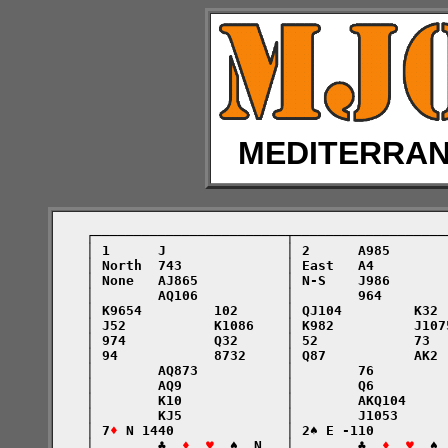
MEDITERRA
    ┌────────────────────────┬───────────────────
    │ 1      J               │ 2      A985       
    │ North  743             │ East   A4         
    │ None   AJ865           │ N-S    J986       
    │        AQ106           │        964        
    │ K9654         102      │ QJ104         K32 
    │ J52           K1086    │ K982          J107
    │ 974           Q32      │ 52            73  
    │ 94            8732     │ Q87           AK2 
    │        AQ873           │        76         
    │        AQ9             │        Q6         
    │        K10             │        AKQ104     
    │        KJ5             │        J1053      
    │ 7
♦
 N 1440              │ 2♠ E -110         
    │        ♣  
♦  ♥
  ♠  N   │        ♣  
♦  ♥
  ♠ 