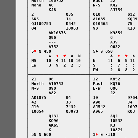
    │ North  108732          │ East   32         
    │ None   A6              │ N-S    K42        
    │        KJ8             │        AJ754      
    │ 2             QJ5      │ Q10           632 
    │ AK5           J4       │ A1085         KQJ9
    │ QJ109753      K842     │ Q10863        75  
    │ Q4            10963    │ 98            K10 
    │        AK10873         │        K9854      
    │        Q96             │        6          
    │        ---             │        AJ9        
    │        A752            │        Q632       
    │ 5
♥
 N 450               │ 5♠ S 650          
    │        ♣  
♦  ♥
  ♠  N   │        ♣  
♦  ♥
  ♠ 
    │ NS    10  4 11 10 10   │ N     11  6  5 11 
    │ EW     3  9  2  2  3   │ S      :  7  :  : 
    │                        │ EW     2  6  8  2 
    ├────────────────────────┼───────────────────
    │ 21     96              │ 22     K852       
    │ North  A10753          │ East   KQ76       
    │ N-S    Q98             │ E-W    Q86        
    │        A82             │        J2         
    │ AK1075        84       │ 10            9764
    │ 42            J8       │ A98           J4  
    │ J10           7432     │ AJ542         1097
    │ 10654         QJ973    │ A965          KQ3 
    │        QJ32            │        AQJ        
    │        KQ96            │        10532      
    │        AK65            │        K3         
    │        K               │        10874      
    │ 5N N 660               │ 3
♦
 E -110         