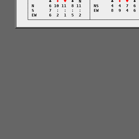
    │        ♣  
♦  ♥
  ♠  N   │        ♣  
♦  ♥
  ♠ 
    │ N      6 10 11  8 11   │ NS     4  4  7  6 
    │ S      7  :  :  :  :   │ EW     8  9  4  6 
    │ EW     6  2  1  5  2   │                   
    └────────────────────────┴───────────────────