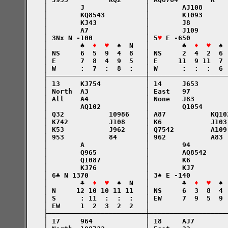
    │        J               │        AJ108      
    │        KQ8543          │        K1093      
    │        KJ43            │        J8         
    │        A7              │        J109       
    │ 3Nx N -100             │ 5
♥
 E -650         
    │        ♣  
♦  ♥
  ♠  N   │        ♣  
♦  ♥
  ♠ 
    │ NS     6  5  9  4  8   │ NS     2  4  2  6 
    │ E      7  8  4  9  5   │ E     11  9 11  7 
    │ W      :  7  :  8  :   │ W      :  :  :  6 
    ├────────────────────────┼───────────────────
    │ 13     KJ754           │ 14     J653       
    │ North  A3              │ East   97         
    │ All    A4              │ None   J83        
    │        AQ102           │        Q1054      
    │ Q32           10986    │ A87           KQ10
    │ K742          J108     │ K6            J103
    │ K53           J962     │ Q7542         A109
    │ 953           84       │ 962           A83 
    │        A               │        94         
    │        Q965            │        AQ8542     
    │        Q1087           │        K6         
    │        KJ76            │        KJ7        
    │ 6♣ N 1370              │ 3♠ E -140         
    │        ♣  
♦  ♥
  ♠  N   │        ♣  
♦  ♥
  ♠ 
    │ N     12 10 10 11 11   │ NS     6  3  8  4 
    │ S      : 11  :  :  :   │ EW     7  9  5  9 
    │ EW     1  2  3  2  2   │                   
    ├────────────────────────┼───────────────────
    │ 17     964             │ 18     AJ7        