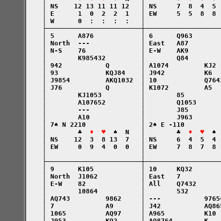
    │ NS    12 13 11 11 12   │ NS     7  8  4  5 
    │ E      1  0  2  2  1   │ EW     5  5  8  8 
    │ W      0  :  :  :  :   │                   
    ├────────────────────────┼───────────────────
    │ 5      A876            │ 6      Q963       
    │ North  ---             │ East   A87        
    │ N-S    76              │ E-W    AK9        
    │        K985432         │        Q84        
    │ 942           Q        │ A1074         KJ2 
    │ 93            KQJ84    │ J942          K6  
    │ J9854         AKQ1032  │ 10            Q764
    │ J76           Q        │ K1072         A5  
    │        KJ1053          │        85         
    │        A107652         │        Q1053      
    │        ---             │        J85        
    │        A10             │        J963       
    │ 7♠ N 2210              │ 2♠ E -110         
    │        ♣  
♦  ♥
  ♠  N   │        ♣  
♦  ♥
  ♠ 
    │ NS    12  3  8 13  7   │ NS     6  4  5  4 
    │ EW     0  9  4  0  0   │ EW     7  8  7  8 
    │                        │                   
    ├────────────────────────┼───────────────────
    │ 9      K105            │ 10     KQ32       
    │ North  J1062           │ East   7          
    │ E-W    82              │ All    Q7432      
    │        10864           │        532        
    │ AQ743         9862     │ ---           9765
    │ 7             A9       │ J42           AQ86
    │ 1065          AQ97     │ A965          K10 
    │ J953          KQ2      │ AQ8764        K   