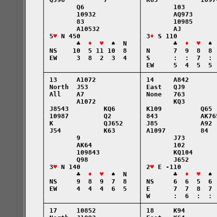
    │        Q6              │        103        
    │        10932           │        AQ973      
    │        83              │        10985      
    │        A10532          │        AJ         
    │ 5
♥
 N 450               │ 3
♦
 S 110          
    │        ♣  
♦  ♥
  ♠  N   │        ♣  
♦  ♥
  ♠ 
    │ NS    10  5 11 10  8   │ N      7  9  8  8 
    │ EW     3  8  2  3  4   │ S      :  :  7  : 
    │                        │ EW     5  4  5  5 
    ├────────────────────────┼───────────────────
    │ 13     A1072           │ 14     A842       
    │ North  J53             │ East   QJ9        
    │ All    A7              │ None   763        
    │        A1072           │        KQ3        
    │ J8543         KQ6      │ K109          Q65 
    │ 10987         Q2       │ 843           AK76
    │ K             QJ652    │ J85           A92 
    │ J54           K63      │ A1097         84  
    │        9               │        J73        
    │        AK64            │        102        
    │        109843          │        KQ104      
    │        Q98             │        J652       
    │ 3
♥
 N 140               │ 2
♥
 E -110         
    │        ♣  
♦  ♥
  ♠  N   │        ♣  
♦  ♥
  ♠ 
    │ NS     9  8  9  7  8   │ NS     6  6  5  6 
    │ EW     4  4  4  6  5   │ E      7  7  8  7 
    │                        │ W      :  6  :  : 
    ├────────────────────────┼───────────────────
    │ 17     10852           │ 18     K94        