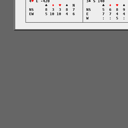
    │ 4
♥
 E -420              │ 3♠ S 140          
    │        ♣  
♦  ♥
  ♠  N   │        ♣  
♦  ♥
  ♠ 
    │ NS     8  3  3  8  7   │ NS     5  6  8  9 
    │ EW     5 10 10  4  6   │ E      7  7  4  4 
    │                        │ W      :  :  5  : 
    └────────────────────────┴───────────────────