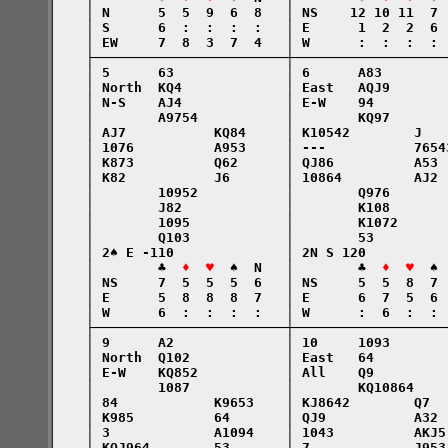
    │ N      5  5  9  6  8   │ NS    12 10 11  7 
    │ S      6  :  :  :  :   │ E      1  2  2  6 
    │ EW     7  8  3  7  4   │ W      :  :  :  : 
    ├────────────────────────┼───────────────────
    │ 5      63              │ 6      A83        
    │ North  KQ4             │ East   AQJ9       
    │ N-S    AJ4             │ E-W    94         
    │        A9754           │        KQ97       
    │ AJ7           KQ84     │ K10542        J   
    │ 1076          A953     │ ---           7654
    │ K873          Q62      │ QJ86          A53 
    │ K82           J6       │ 10864         AJ2 
    │        10952           │        Q976       
    │        J82             │        K108       
    │        1095            │        K1072      
    │        Q103            │        53         
    │ 2♠ E -110              │ 2N S 120          
    │        ♣  
♦  ♥
  ♠  N   │        ♣  
♦  ♥
  ♠ 
    │ NS     7  5  5  5  6   │ NS     5  5  8  7 
    │ E      5  8  8  8  7   │ E      6  7  5  6 
    │ W      6  :  :  :  :   │ W      :  6  :  : 
    ├────────────────────────┼───────────────────
    │ 9      A2              │ 10     1093       
    │ North  Q102            │ East   64         
    │ E-W    KQ852           │ All    Q9         
    │        1087            │        KQ10864    
    │ 84            K9653    │ KJ8642        Q7  
    │ K985          64       │ QJ9           A32 
    │ 3             A1094    │ 1043          AKJ5
    │ KQJ964        53       │ 7             J953