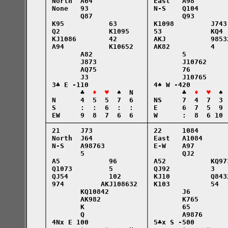
    │ North  A64             │ East   A98        
    │ None   93              │ N-S    Q104       
    │        Q87             │        Q93        
    │ K95           63       │ K1098         J743
    │ Q2            K1095    │ 53            KQ4 
    │ KJ1086        42       │ AKJ           9853
    │ A94           K10652   │ AK82          4   
    │        A82             │        5          
    │        J873            │        J10762     
    │        AQ75            │        76         
    │        J3              │        J10765     
    │ 3♣ E -110              │ 4♠ W -420         
    │        ♣  
♦  ♥
  ♠  N   │        ♣  
♦  ♥
  ♠ 
    │ N      4  5  5  7  6   │ NS     7  4  7  3 
    │ S      :  :  6  :  :   │ E      6  7  5  9 
    │ EW     9  8  7  6  6   │ W      :  8  6 10 
    ├────────────────────────┼───────────────────
    │ 21     J73             │ 22     1084       
    │ North  J64             │ East   A1084      
    │ N-S    A98763          │ E-W    A97        
    │        5               │        QJ2        
    │ A5            96       │ A52           KQ97
    │ Q1073         5        │ QJ92          3   
    │ QJ54          102      │ KJ10          Q843
    │ 974         AKJ108632  │ K103          54  
    │        KQ10842         │        J6         
    │        AK982           │        K765       
    │        K               │        65         
    │        Q               │        A9876      
    │ 4Nx E 100              │ 5♣x S -500        