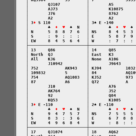
    │        QJ107           │        A5         
    │        AJ73            │        K10875     
    │        J76             │        8762       
    │        A2              │        A2         
    │ 3
♦
 S 110               │ 3♠ E -140         
    │        ♣  
♦  ♥
  ♠  N   │        ♣  
♦  ♥
  ♠ 
    │ N      5  8  8  7  6   │ NS     8  4  5  3 
    │ S      :  9  :  :  :   │ E      5  8  7  9 
    │ EW     8  4  5  6  4   │ W      :  7  :  : 
    ├────────────────────────┼───────────────────
    │ 13     Q86             │ 14     Q85        
    │ North  QJ              │ East   K3         
    │ All    KJ6             │ None   A106       
    │        J10942          │        J9643      
    │ 752           AK943    │ KJ94          1032
    │ 109832        5        │ 84            AQ10
    │ 754           AQ1083   │ KJ52          973 
    │ 87            A6       │ Q72           A   
    │        J10             │        A76        
    │        AK764           │        J52        
    │        92              │        Q84        
    │        KQ53            │        K1085      
    │ 3
♦
 E -110              │ 2♠ E -110         
    │        ♣  
♦  ♥
  ♠  N   │        ♣  
♦  ♥
  ♠ 
    │ N      9  4  7  5  7   │ NS     7  5  5  5 
    │ S      8  3  :  3  6   │ E      6  7  8  8 
    │ EW     4  9  6  8  4   │ W      :  8  :  : 
    ├────────────────────────┼───────────────────
    │ 17     QJ1074          │ 18     AQ62       