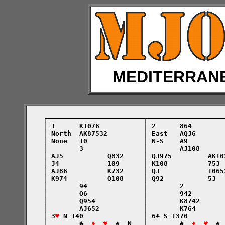
MEDITERRAN
    ┌────────────────────────┬───────────────────
    │ 1      K1076           │ 2      864        
    │ North  AK87532         │ East   AQJ6       
    │ None   10              │ N-S    A9         
    │        3               │        AJ108      
    │ AJ5           Q832     │ QJ975         AK10
    │ J4            109      │ K108          753 
    │ AJ86          K732     │ QJ            1065
    │ K974          Q108     │ Q92           53  
    │        94              │        2          
    │        Q6              │        942        
    │        Q954            │        K8742      
    │        AJ652           │        K764       
    │ 3
♥
 N 140               │ 6♣ S 1370         
    │        ♣  
♦  ♥
  ♠  N   │        ♣  
♦  ♥
  ♠ 