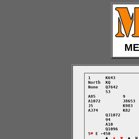
ME
    ┌─────────────────────
    │ 1      K643         
    │ North  KQ           
    │ None   Q7642        
    │        53           
    │ A85           9     
    │ A1072         J8653 
    │ J5            K983  
    │ AJ74          K82   
    │        QJ1072       
    │        94           
    │        A10          
    │        Q1096        
    │ 5
♥
 E -450           
    │        ♣  
♦  ♥
  ♠  N