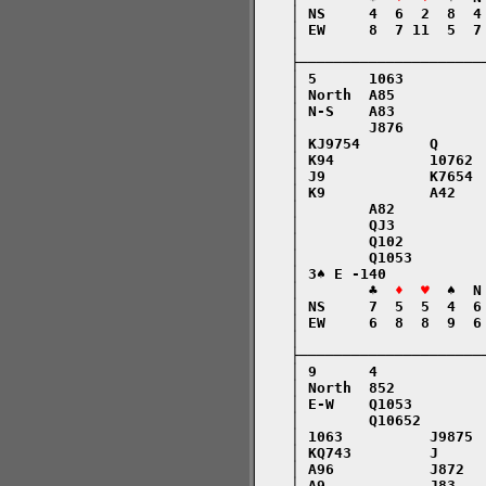
    │ NS     4  6  2  8  4
    │ EW     8  7 11  5  7
    │                     
    ├─────────────────────
    │ 5      1063         
    │ North  A85          
    │ N-S    A83          
    │        J876         
    │ KJ9754        Q     
    │ K94           10762 
    │ J9            K7654 
    │ K9            A42   
    │        A82          
    │        QJ3          
    │        Q102         
    │        Q1053        
    │ 3♠ E -140           
    │        ♣  
♦  ♥
  ♠  N
    │ NS     7  5  5  4  6
    │ EW     6  8  8  9  6
    │                     
    ├─────────────────────
    │ 9      4            
    │ North  852          
    │ E-W    Q1053        
    │        Q10652       
    │ 1063          J9875 
    │ KQ743         J     
    │ A96           J872  
    │ A9            J83   