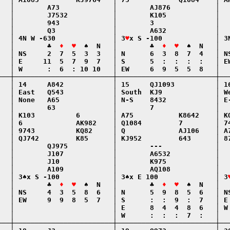
   │        A73             │        AJ876           │   
   │        J7532           │        K105            │   
   │        943             │        3               │   
   │        Q3              │        A632            │   
   │ 4N W -630              │ 3
♥
x S -100             │ 3N
   │        ♣  
♦  ♥
  ♠  N   │        ♣  
♦  ♥
  ♠  N   │  
   │ NS     2  7  5  3  3   │ N      6  3  8  7  4   │ NS
   │ E     11  5  7  9  7   │ S      5  :  :  :  :   │ EW
   │ W      :  6  : 10 10   │ EW     6  9  5  5  8   │   
───┼────────────────────────┼────────────────────────┼───
   │ 14     A842            │ 15     QJ1093          │ 16
   │ East   Q543            │ South  KJ9             │ We
   │ None   A65             │ N-S    8432            │ E-
   │        63              │        7               │   
   │ K103          6        │ A75           K8642    │ KQ
   │ 6             AK982    │ Q1084         7        │ 74
   │ 9743          KQ82     │ Q             AJ106    │ A7
   │ QJ742         K85      │ KJ952         643      │ 87
   │        QJ975           │        ---             │   
   │        J107            │        A6532           │   
   │        J10             │        K975            │   
   │        A109            │        AQ108           │   
   │ 3♠x S -100             │ 3♠x E 100              │ 3
   │        ♣  
♦  ♥
  ♠  N   │        ♣  
♦  ♥
  ♠  N   │  
   │ NS     4  3  5  8  6   │ N      5  9  8  5  6   │ NS
   │ EW     9  9  8  5  7   │ S      :  :  9  :  7   │ E 
   │                        │ E      8  4  4  8  6   │ W 
   │                        │ W      :  :  :  7  :   │   
───┼────────────────────────┼────────────────────────┼───