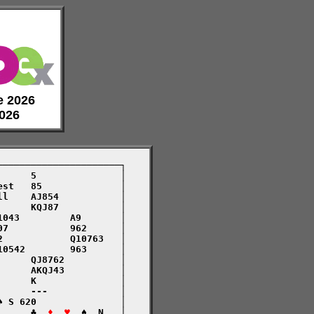
de 2026
2026
─────────────────────┐

     5               │

st   85              │

l    AJ854           │

     KQJ87           │

043         A9       │

7           962      │

            Q10763   │

0542        963      │

     QJ8762          │

     AKQJ43          │

     K               │

     ---             │

 S 620               │

      ♣  
♦  ♥
  ♠  N   │
