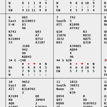
   │ N      8  1  1  9  4   │ N      9  8  6 10  9   │ N 
   │ S      :  :  :  8  :   │ S      :  :  :  :  7   │ S 
   │ EW     4 12 11  4  8   │ EW     4  5  7  3  4   │ EW
───┼────────────────────────┼────────────────────────┼───
   │ 6      A65             │ 7      742             │ 8 
   │ East   QJ10853         │ South  5               │ We
   │ E-W    A3              │ All    K1098           │ No
   │        96              │        A7542           │   
   │ K742          Q93      │ Q10           K3       │ Q9
   │ K6            A7       │ J1076         K832     │ K3
   │ KJ1064        Q752     │ J632          AQ75     │ KQ
   │ 53            AJ107    │ K83           QJ10     │ A2
   │        J108            │        AJ9865          │   
   │        942             │        AQ94            │   
   │        98              │        4               │   
   │        KQ842           │        96              │   
   │ 3♠ E -140              │ 4♠ S 620               │ 3
   │        ♣  
♦  ♥
  ♠  N   │        ♣  
♦  ♥
  ♠  N   │  
   │ NS     6  4  8  4  5   │ NS     8  6  6 10  8   │ N 
   │ E      7  9  5  9  7   │ EW     5  7  7  3  5   │ S 
   │ W      6  :  :  :  :   │                        │ EW
───┼────────────────────────┼────────────────────────┼───
   │ 10     9652            │ 11     1032            │ 12
   │ East   A8              │ South  J9872           │ We
   │ All    KJ10765         │ None   J4              │ N-
   │        2               │        KJ9             │   
   │ KJ104         Q8       │ Q954          K        │ A1
   │ KQ            10964    │ Q43           A6       │ 3 
   │ AQ8           2        │ KQ98          A107652  │ K3
   │ A1085         KJ9764   │ 75            Q1084    │ AK