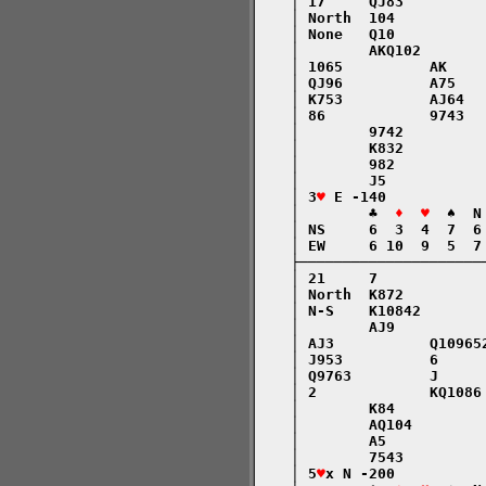
    │ 17     QJ83         
    │ North  104          
    │ None   Q10          
    │        AKQ102       
    │ 1065          AK    
    │ QJ96          A75   
    │ K753          AJ64  
    │ 86            9743  
    │        9742         
    │        K832         
    │        982          
    │        J5           
    │ 3
♥
 E -140           
    │        ♣  
♦  ♥
  ♠  N
    │ NS     6  3  4  7  6
    │ EW     6 10  9  5  7
    ├─────────────────────
    │ 21     7            
    │ North  K872         
    │ N-S    K10842       
    │        AJ9          
    │ AJ3           Q10965
    │ J953          6     
    │ Q9763         J     
    │ 2             KQ1086
    │        K84          
    │        AQ104        
    │        A5           
    │        7543         
    │ 5
♥
x N -200          