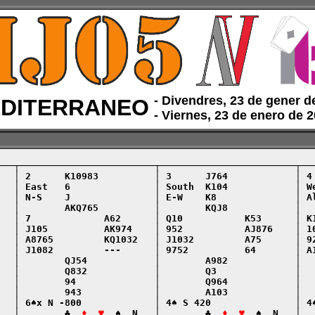
‑ Divendres, 23 de gener 
DITERRANEO
‑ Viernes, 23 de enero de 
───┬────────────────────────┬────────────────────────┬───
   │ 2      K10983          │ 3      J764            │ 4 
   │ East   6               │ South  K104            │ We
   │ N-S    J               │ E-W    K8              │ Al
   │        AKQ765          │        KQJ8            │   
   │ 7             A62      │ Q10           K53      │ K1
   │ J105          AK974    │ 952           AJ876    │ 10
   │ A8765         KQ1032   │ J1032         A75      │ 92
   │ J1082         ---      │ 9752          64       │ A1
   │        QJ54            │        A982            │   
   │        Q832            │        Q3              │   
   │        94              │        Q964            │   
   │        943             │        A103            │   
   │ 6♠x N -800             │ 4♠ S 420               │ 4♠
   │        ♣  
♦  ♥
  ♠  N   │        ♣  
♦  ♥
  ♠  N   │  