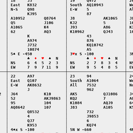
   │ 18     J3              │ 19     Q972            │ 20
   │ East   K832            │ South  AQ10943         │ We
   │ N-S    Q98             │ E-W    5               │ Al
   │        KJ95            │        87              │   
   │ A10952        Q8764    │ J8            AK1065   │ J8
   │ Q5            J106     │ KJ2           5        │ 10
   │ A1065         K4       │ J93           A86      │ K1
   │ 62            AQ3      │ K10962        QJ43     │ 10
   │        K               │        43              │   
   │        A974            │        876             │   
   │        J732            │        KQ10742         │   
   │        10874           │        A5              │   
   │ 5♠ E -450              │ 3
♥
x S -100             │ 3N
   │        ♣  
♦  ♥
  ♠  N   │        ♣  
♦  ♥
  ♠  N   │  
   │ NS     6  4  5  2  3   │ NS     2  7  8  3  4   │ NS
   │ EW     7  9  7 11  9   │ EW     9  5  4  8  5   │ EW
───┼────────────────────────┼────────────────────────┼───
   │ 22     A97             │ 23     94              │ 24
   │ East   Q107            │ South  A1064           │ We
   │ E-W    AK8632          │ All    7532            │ No
   │        J               │        962             │   
2  │ J64           K10      │ AK5           QJ1086   │ J4
   │ 52            AKJ9863  │ KQ2           7        │ AQ
   │ 95            104      │ K1084         AQJ9     │ 64
   │ AQ8642        107      │ J83           A105     │ K5
   │        Q8532           │        732             │   
   │        4               │        J9853           │   
   │        QJ7             │        6               │   
   │        K953            │        KQ74            │   
   │ 4♠x S -100             │ 5N W -660              │ 4N