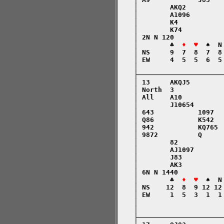
    │        AKQ2         
    │        A1096        
    │        K4           
    │        K74          
    │ 2N N 120            
    │        ♣  
♦  ♥
  ♠  N
    │ NS     9  7  8  7  8
    │ EW     4  5  5  6  5
    │                     
    ├─────────────────────
    │ 13     AKQJ5        
    │ North  3            
    │ All    A10          
    │        J10654       
    │ 643           1097  
    │ Q86           K542  
    │ 942           KQ765 
    │ 9872          Q     
    │        82           
    │        AJ1097       
    │        J83          
    │        AK3          
    │ 6N N 1440           
    │        ♣  
♦  ♥
  ♠  N
    │ NS    12  8  9 12 12
    │ EW     1  5  3  1  1
    │                     
    │                     
    ├─────────────────────