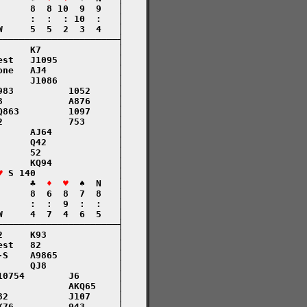
     8  8 10  9  9   │

     :  :  : 10  :   │

     5  5  2  3  4   │

─────────────────────┤

     K7              │

st   J1095           │

ne   AJ4             │

     J1086           │

83          1052     │

            A876     │

863         1097     │

            753      │

     AJ64            │

     Q42             │

     52              │

     KQ94            │

♥
 S 140               │

      ♣  
♦  ♥
  ♠  N   │

     8  6  8  7  8   │

     :  :  9  :  :   │

     4  7  4  6  5   │

─────────────────────┤

     K93             │

st   82              │

S    A9865           │

     QJ8             │

0754        J6       │

            AKQ65    │

2           J107     │

76          943      │
