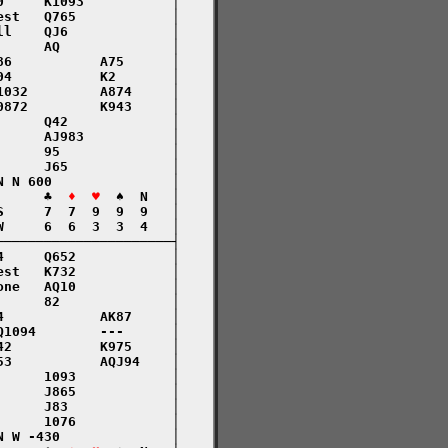
     K1093           │

st   Q765            │

l    QJ6             │

     AQ              │

6           A75      │

4           K2       │

032         A874     │

872         K943     │

     Q42             │

     AJ983           │

     95              │

     J65             │

 N 600               │

      ♣  
♦  ♥
  ♠  N   │

     7  7  9  9  9   │

     6  6  3  3  4   │

─────────────────────┤

     Q652            │

st   K732            │

ne   AQ10            │

     82              │

            AK87     │

1094        ---      │

2           K975     │

3           AQJ94    │

     1093            │

     J865            │

     J83             │

     1076            │

 W -430              │
