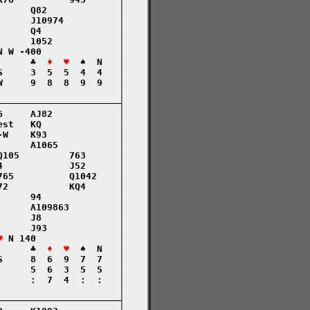
     Q82             │

     J10974          │

     Q4              │

     1052            │

 W -400              │

      ♣  
♦  ♥
  ♠  N   │

     3  5  5  4  4   │

     9  8  8  9  9   │

                     │

─────────────────────┤

     AJ82            │

st   KQ              │

W    K93             │

     A1065           │

105         763      │

            J52      │

65          Q1042    │

2           KQ4      │

     94              │

     A109863         │

     J8              │

     J93             │

♥
 N 140               │

      ♣  
♦  ♥
  ♠  N   │

     8  6  9  7  7   │

     5  6  3  5  5   │

     :  7  4  :  :   │

                     │

─────────────────────┤
