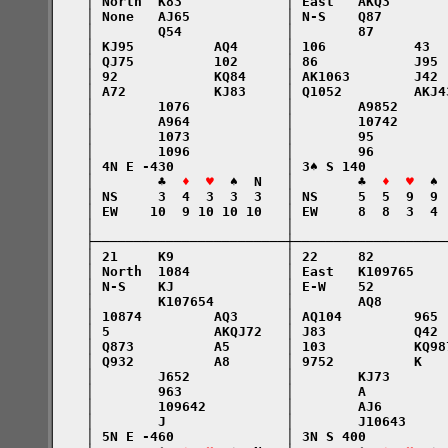
    │ North  K83             │ East   AKQ3       
    │ None   AJ65            │ N-S    Q87        
    │        Q54             │        87         
    │ KJ95          AQ4      │ 106           43  
    │ QJ75          102      │ 86            J95 
    │ 92            KQ84     │ AK1063        J42 
    │ A72           KJ83     │ Q1052         AKJ4
    │        1076            │        A9852      
    │        A964            │        10742      
    │        1073            │        95         
    │        1096            │        96         
    │ 4N E -430              │ 3♠ S 140          
    │        ♣  
♦  ♥
  ♠  N   │        ♣  
♦  ♥
  ♠ 
    │ NS     3  4  3  3  3   │ NS     5  5  9  9 
    │ EW    10  9 10 10 10   │ EW     8  8  3  4 
    │                        │                   
    ├────────────────────────┼───────────────────
    │ 21     K9              │ 22     82         
    │ North  1084            │ East   K109765    
    │ N-S    KJ              │ E-W    52         
    │        K107654         │        AQ8        
    │ 10874         AQ3      │ AQ104         965 
    │ 5             AKQJ72   │ J83           Q42 
    │ Q873          A5       │ 103           KQ98
    │ Q932          A8       │ 9752          K   
    │        J652            │        KJ73       
    │        963             │        A          
    │        109642          │        AJ6        
    │        J               │        J10643     
    │ 5N E -460              │ 3N S 400          