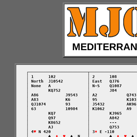
MEDITERRA
    ┌────────────────────────┬───────────────────
    │ 1      102             │ 2      108        
    │ North  J10542          │ East   QJ76       
    │ None   A               │ N-S    Q1087      
    │        KQ752           │        J84        
    │ A86           J9543    │ A2            Q743
    │ A83           K6       │ 95            K103
    │ QJ1074        93       │ J5432         AK96
    │ 63            10984    │ K1062         A9  
    │        KQ7             │        KJ965      
    │        Q97             │        A842       
    │        K8652           │        ---        
    │        AJ              │        Q753       
    │ 4
♥
 N 420               │ 3
♦
 E -110         
    │        ♣  
♦  ♥
  ♠  N   │        ♣  
♦  ♥
  ♠ 