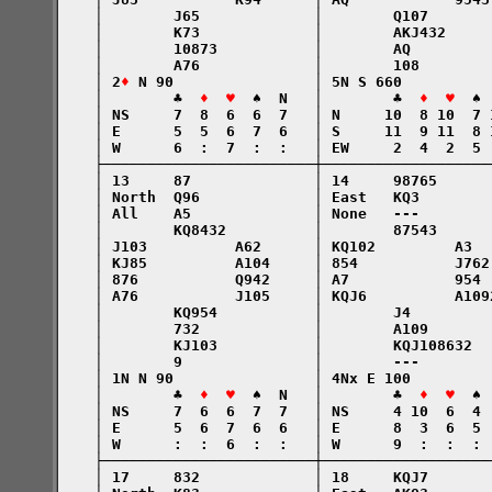
    │        J65             │        Q107       
    │        K73             │        AKJ432     
    │        10873           │        AQ         
    │        A76             │        108        
    │ 2
♦
 N 90                │ 5N S 660          
    │        ♣  
♦  ♥
  ♠  N   │        ♣  
♦  ♥
  ♠ 
    │ NS     7  8  6  6  7   │ N     10  8 10  7 
    │ E      5  5  6  7  6   │ S     11  9 11  8 
    │ W      6  :  7  :  :   │ EW     2  4  2  5 
    ├────────────────────────┼───────────────────
    │ 13     87              │ 14     98765      
    │ North  Q96             │ East   KQ3        
    │ All    A5              │ None   ---        
    │        KQ8432          │        87543      
    │ J103          A62      │ KQ102         A3  
    │ KJ85          A104     │ 854           J762
    │ 876           Q942     │ A7            954 
    │ A76           J105     │ KQJ6          A109
    │        KQ954           │        J4         
    │        732             │        A109       
    │        KJ103           │        KQJ108632  
    │        9               │        ---        
    │ 1N N 90                │ 4Nx E 100         
    │        ♣  
♦  ♥
  ♠  N   │        ♣  
♦  ♥
  ♠ 
    │ NS     7  6  6  7  7   │ NS     4 10  6  4 
    │ E      5  6  7  6  6   │ E      8  3  6  5 
    │ W      :  :  6  :  :   │ W      9  :  :  : 
    ├────────────────────────┼───────────────────
    │ 17     832             │ 18     KQJ7       