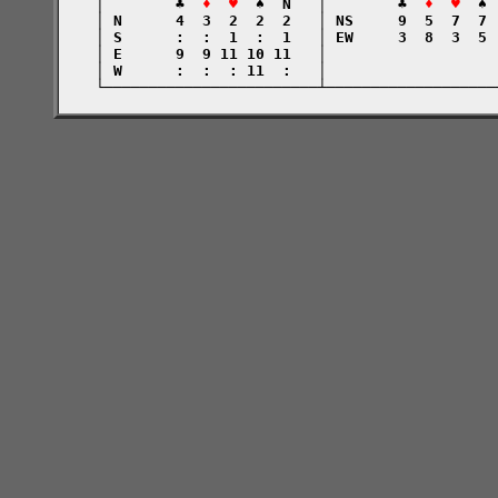
    │        ♣  
♦  ♥
  ♠  N   │        ♣  
♦  ♥
  ♠ 
    │ N      4  3  2  2  2   │ NS     9  5  7  7 
    │ S      :  :  1  :  1   │ EW     3  8  3  5 
    │ E      9  9 11 10 11   │                   
    │ W      :  :  : 11  :   │                   
    └────────────────────────┴───────────────────