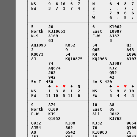
    │ NS     9  6 10  6  7   │ N      6  4  8  7 
    │ EW     3  7  3  7  4   │ S      :  :  7  : 
    │                        │ E      7  9  6  6 
    │                        │ W      6  :  5  : 
    ├────────────────────────┼───────────────────
    │ 5      J6              │ 6      K1062      
    │ North  KJ10653         │ East   10987      
    │ N-S    A109            │ E-W    AJ87       
    │        63              │        8          
    │ AQ1093        K852     │ 54            Q3  
    │ 2             9        │ Q65           A43 
    │ KQ873         54       │ K4            1096
    │ AJ            KQ10875  │ KQJ963        A107
    │        74              │        AJ987      
    │        AQ874           │        KJ2        
    │        J62             │        Q52        
    │        942             │        42         
    │ 5♠ E -450              │ 4♠ S 420          
    │        ♣  
♦  ♥
  ♠  N   │        ♣  
♦  ♥
  ♠ 
    │ NS     1  3  8  1  2   │ NS     5  9  8 10 
    │ EW    11 10  5 11  6   │ EW     8  4  4  3 
    ├────────────────────────┼───────────────────
    │ 9      A74             │ 10     A8         
    │ North  Q109            │ East   85         
    │ E-W    KJ9             │ All    J642       
    │        Q1052           │        KJ762      
    │ Q932          K108     │ KJ32          9654
    │ AJ54          862      │ 76            Q109
    │ AQ            6542     │ K10983        75  
    │ J83           K94      │ AQ            9543