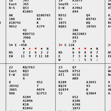
   │ 18     J93             │ 19     AJ875           │ 20
   │ East   J65             │ South  ---             │ We
   │ N-S    Q53             │ E-W    AJ962           │ Al
   │        K1083           │        A94             │   
   │ AK            Q108765  │ K932          Q4       │ AJ
   │ 108           A4       │ 65            K9742    │ J6
3  │ A10742        K        │ 1075          KQ       │ KQ
   │ 9652          AJ74     │ KQ82          10765    │ 64
   │        42              │        106             │   
   │        KQ9732          │        AQJ1083         │   
   │        J986            │        843             │   
   │        Q               │        J3              │   
   │ 5♠ E -450              │ 3
♦
 S 110               │ 2
   │        ♣  
♦  ♥
  ♠  N   │        ♣  
♦  ♥
  ♠  N   │  
   │ NS     2  2  6  2  2   │ NS     6  9  8  8  7   │ NS
   │ EW    11  9  7 11 10   │ E      7  3  4  4  6   │ EW
   │                        │ W      :  :  5  5  :   │   
───┼────────────────────────┼────────────────────────┼───
   │ 22     KQJ763          │ 23     Q7              │ 24
   │ East   KQ3             │ South  8752            │ We
   │ E-W    Q32             │ All    6532            │ No
   │        A               │        AK9             │   
   │ 8             952      │ K109          AJ843    │ 9 
   │ J8542         7        │ KQJ4          93       │ A7
   │ J865          A974     │ Q1074         K        │ AK
   │ 986           QJ753    │ 53            QJ864    │ AJ
   │        A104            │        652             │   
   │        A1096           │        A106            │   
   │        K10             │        AJ98            │   
   │        K1042           │        1072            │   