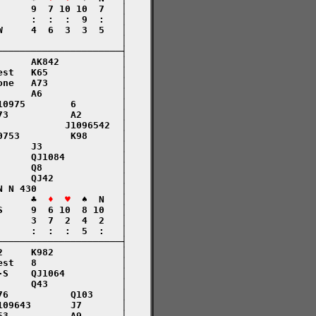
     9  7 10 10  7   │

     :  :  :  9  :   │

     4  6  3  3  5   │

                     │

─────────────────────┤

     AK842           │

st   K65             │

ne   A73             │

     A6              │

0975        6        │

3           A2       │

           J1096542  │

753         K98      │

     J3              │

     QJ1084          │

     Q8              │

     QJ42            │

 N 430               │

      ♣  
♦  ♥
  ♠  N   │

     9  6 10  8 10   │

     3  7  2  4  2   │

     :  :  :  5  :   │

─────────────────────┤

     K982            │

st   8               │

S    QJ1064          │

     Q43             │

6           Q103     │

09643       J7       │

3           A9       │
