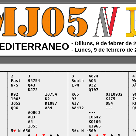
‑ Dilluns, 9 de febrer de
EDITERRANEO
‑ Lunes, 9 de febrero de
───┬────────────────────────┬────────────────────────┬───
   │ 2      J               │ 3      A874            │ 4 
   │ East   98754           │ South  AQ8             │ We
   │ N-S    Q43             │ E-W    932             │ Al
   │        KJ72            │        Q107            │   
   │ K92           10754    │ K65           QJ10932  │ 98
   │ 1063          K2       │ 93            KJ75     │ 74
   │ J652          K1097    │ AJ7           854      │ K9
   │ Q96           A84      │ A8432         ---      │ Q8
   │        AQ863           │        ---             │   
   │        AQJ             │        10642           │   
   │        A8              │        KQ106           │   
   │        1053            │        KJ965           │   
   │ 5
♥
 N 650               │ 5♣x N -500             │ 4♠
   │        ♣  
♦  ♥
  ♠  N   │        ♣  
♦  ♥
  ♠  N   │  