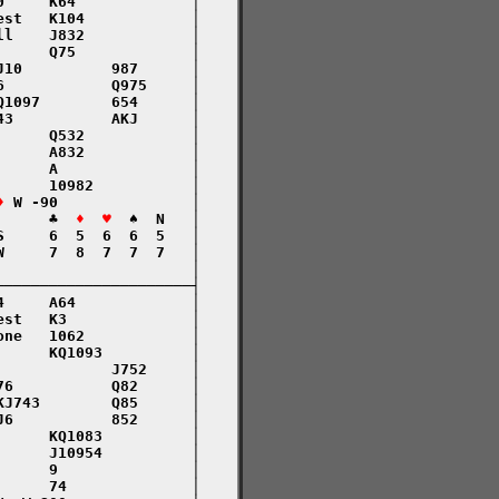
     K64             │

st   K104            │

l    J832            │

     Q75             │

10          987      │

            Q975     │

1097        654      │

3           AKJ      │

     Q532            │

     A832            │

     A               │

     10982           │

♦
 W -90               │

      ♣  
♦  ♥
  ♠  N   │

     6  5  6  6  5   │

     7  8  7  7  7   │

                     │

─────────────────────┤

     A64             │

st   K3              │

ne   1062            │

     KQ1093          │

            J752     │

6           Q82      │

J743        Q85      │

6           852      │

     KQ1083          │

     J10954          │

     9               │

     74              │
