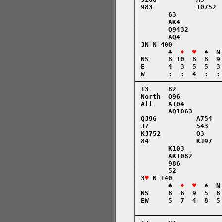
    │ 983           10752 
    │        63           
    │        AK4          
    │        Q9432        
    │        AQ4          
    │ 3N N 400            
    │        ♣  
♦  ♥
  ♠  N
    │ NS     8 10  8  8  9
    │ E      4  3  5  5  3
    │ W      :  :  4  :  :
    ├─────────────────────
    │ 13     82           
    │ North  Q96          
    │ All    A104         
    │        AQ1063       
    │ QJ96          A754  
    │ J7            543   
    │ KJ752         Q3    
    │ 84            KJ97  
    │        K103         
    │        AK1082       
    │        986          
    │        52           
    │ 3
♥
 N 140            
    │        ♣  
♦  ♥
  ♠  N
    │ NS     8  6  9  5  8
    │ EW     5  7  4  8  5
    │                     
    ├─────────────────────