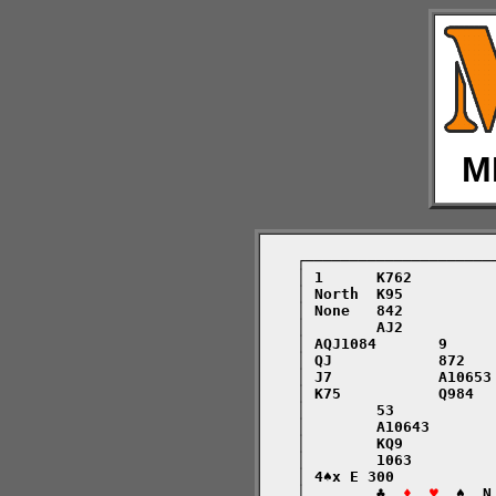
M
    ┌─────────────────────
    │ 1      K762         
    │ North  K95          
    │ None   842          
    │        AJ2          
    │ AQJ1084       9     
    │ QJ            872   
    │ J7            A10653
    │ K75           Q984  
    │        53           
    │        A10643       
    │        KQ9          
    │        1063         
    │ 4♠x E 300           
    │        ♣  
♦  ♥
  ♠  N