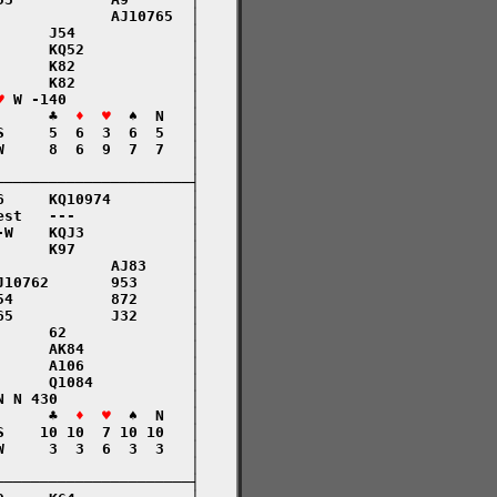
            AJ10765  │

     J54             │

     KQ52            │

     K82             │

     K82             │

♥
 W -140              │

      ♣  
♦  ♥
  ♠  N   │

     5  6  3  6  5   │

     8  6  9  7  7   │

                     │

─────────────────────┤

     KQ10974         │

st   ---             │

W    KQJ3            │

     K97             │

            AJ83     │

10762       953      │

4           872      │

5           J32      │

     62              │

     AK84            │

     A106            │

     Q1084           │

 N 430               │

      ♣  
♦  ♥
  ♠  N   │

    10 10  7 10 10   │

     3  3  6  3  3   │

                     │

─────────────────────┤
