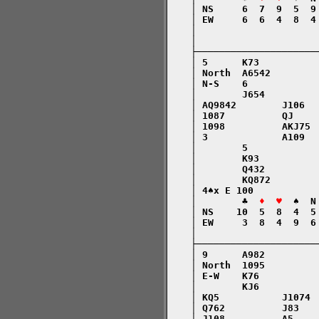
    │ NS     6  7  9  5  9
    │ EW     6  6  4  8  4
    │                     
    │                     
    ├─────────────────────
    │ 5      K73          
    │ North  A6542        
    │ N-S    6            
    │        J654         
    │ AQ9842        J106  
    │ 1087          QJ    
    │ 1098          AKJ75 
    │ 3             A109  
    │        5            
    │        K93          
    │        Q432         
    │        KQ872        
    │ 4♠x E 100           
    │        ♣  
♦  ♥
  ♠  N
    │ NS    10  5  8  4  5
    │ EW     3  8  4  9  6
    │                     
    ├─────────────────────
    │ 9      A982         
    │ North  1095         
    │ E-W    K76          
    │        KJ6          
    │ KQ5           J1074 
    │ Q762          J83   
    │ J108          A5    