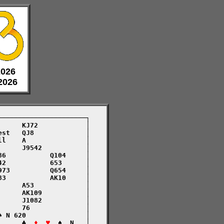
 2026
 2026
─────────────────────┐

     KJ72            │

st   QJ8             │

l    A               │

     J9542           │

6           Q104     │

2           653      │

73          Q654     │

3           AK10     │

     A53             │

     AK109           │

     J1082           │

     76              │

 N 620               │

      ♣  
♦  ♥
  ♠  N   │
