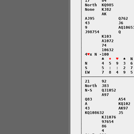
    │ 17     84           
    │ North  KQ985        
    │ None   KJ82         
    │        AK           
    │ AJ95          Q762  
    │ 43            J6    
    │ 9             AQ1065
    │ J98754        Q     
    │        K103         
    │        A1072        
    │        74           
    │        10632        
    │ 4
♥
x N -100          
    │        ♣  
♦  ♥
  ♠  N
    │ N      4  5  9  3  6
    │ S      5  :  :  2  7
    │ EW     7  8  4  9  5
    ├─────────────────────
    │ 21     92           
    │ North  J83          
    │ N-S    QJ1052       
    │        A97          
    │ Q83           A54   
    │ A             KQ102 
    │ 43            AK97  
    │ KQ108632      J5    
    │        KJ1076       
    │        97654        
    │        86           
    │        4            