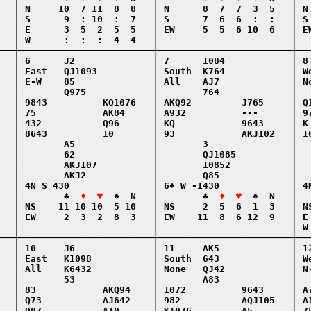
   │ N     10  7 11  8  8   │ N      8  7  7  3  5   │ N 
   │ S      9  : 10  :  7   │ S      7  6  6  :  :   │ S 
   │ E      3  5  2  5  5   │ EW     5  5  6 10  6   │ EW
   │ W      :  :  :  4  4   │                        │   
───┼────────────────────────┼────────────────────────┼───
   │ 6      J2              │ 7      1084            │ 8 
   │ East   QJ1093          │ South  K764            │ We
   │ E-W    85              │ All    AJ7             │ No
   │        Q975            │        764             │   
   │ 9843          KQ1076   │ AKQ92         J765     │ Q1
   │ 75            AK84     │ A932          ---      │ 97
   │ 432           Q96      │ KQ            9643     │ K 
   │ 8643          10       │ 93            AKJ102   │ 10
   │        A5              │        3               │   
   │        62              │        QJ1085          │   
   │        AKJ107          │        10852           │   
   │        AKJ2            │        Q85             │   
   │ 4N S 430               │ 6♠ W -1430             │ 4N
   │        ♣  
♦  ♥
  ♠  N   │        ♣  
♦  ♥
  ♠  N   │  
   │ NS    11 10 10  5 10   │ NS     2  5  6  1  3   │ NS
   │ EW     2  3  2  8  3   │ EW    11  8  6 12  9   │ E 
   │                        │                        │ W 
───┼────────────────────────┼────────────────────────┼───
   │ 10     J6              │ 11     AK5             │ 12
   │ East   K1098           │ South  643             │ We
   │ All    K6432           │ None   QJ42            │ N-
   │        53              │        A83             │   
   │ 83            AKQ94    │ 1072          9643     │ A7
   │ Q73           AJ642    │ 982           AQJ105   │ A1
   │ 987           A10      │ K1076         A5       │ 75