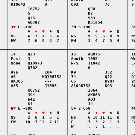
   │ K10642        8        │ Q92           76       │ 9 
   │        10752           │        QJ8             │   
   │        5               │        K7              │   
   │        QJ5             │        983             │   
   │        AQJ97           │        KJ1054          │   
   │ 3
♥
 E -140              │ 3N S 400               │ 3
   │        ♣  
♦  ♥
  ♠  N   │        ♣  
♦  ♥
  ♠  N   │  
   │ NS     6  7  4  5  6   │ NS     9  9  6  8  9   │ NS
   │ EW     7  6  9  8  7   │ EW     3  4  7  5  4   │ EW
   │                        │                        │   
───┼────────────────────────┼────────────────────────┼───
   │ 14     QJ3             │ 15     AQ875           │ 16
   │ East   3               │ South  1095            │ We
   │ None   Q10973          │ N-S    J1042           │ E-
   │        Q762            │        6               │   
   │ A96           104      │ K9            J32      │ 5 
   │ A6           KQ108752  │ 74            QJ2      │ QJ
   │ AKJ85         ---      │ 65            K987     │ 95
   │ A85           J1093    │ A1098752      KQ3      │ A6
   │        K8752           │        1064            │   
   │        J94             │        AK863           │   
   │        642             │        AQ3             │   
   │        K4              │        J4              │   
   │ 6
♥
 E -980              │ 5♠ S 650               │ 4N
   │        ♣  
♦  ♥
  ♠  N   │        ♣  
♦  ♥
  ♠  N   │  
   │ NS     2  6  1  5  1   │ NS     6 10 11 11  6   │ NS
   │ EW    10  7 12  7 11   │ E      7  3  2  1  3   │ EW
   │                        │ W      :  :  1  :  :   │   
───┼────────────────────────┼────────────────────────┼───