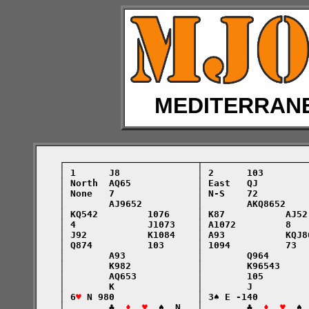
MEDITERRAN
    ┌────────────────────────┬───────────────────
    │ 1      J8              │ 2      103        
    │ North  AQ65            │ East   QJ         
    │ None   7               │ N-S    72         
    │        AJ9652          │        AKQ8652    
    │ KQ542         1076     │ K87           AJ52
    │ 4             J1073    │ A1072         8   
    │ J92           K1084    │ A93           KQJ8
    │ Q874          103      │ 1094          73  
    │        A93             │        Q964       
    │        K982            │        K96543     
    │        AQ653           │        105        
    │        K               │        J          
    │ 6
♥
 N 980               │ 3♠ E -140         
    │        ♣  
♦  ♥
  ♠  N   │        ♣  
♦  ♥
  ♠ 