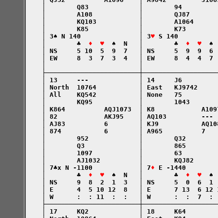
    │        Q83             │        94         
    │        A108            │        QJ87       
    │        KQ103           │        A1064      
    │        K85             │        K73        
    │ 3♠ N 140               │ 3
♥
 S 140          
    │        ♣  
♦  ♥
  ♠  N   │        ♣  
♦  ♥
  ♠ 
    │ NS     5 10  5  9  7   │ NS     5  9  9  6 
    │ EW     8  3  7  3  4   │ EW     8  4  4  7 
    │                        │                   
    ├────────────────────────┼───────────────────
    │ 13     ---             │ 14     J6         
    │ North  10764           │ East   KJ9742     
    │ All    KQ542           │ None   75         
    │        KQ95            │        1043       
    │ K864          AQJ1073  │ K8            A109
    │ 82            AKJ95    │ AQ103         --- 
    │ AJ83          6        │ KJ9           AQ10
    │ 874           6        │ A965          7   
    │        952             │        Q32        
    │        Q3              │        865        
    │        1097            │        63         
    │        AJ1032          │        KQJ82      
    │ 7♣x N -1100            │ 7
♦
 E -1440        
    │        ♣  
♦  ♥
  ♠  N   │        ♣  
♦  ♥
  ♠ 
    │ NS     9  8  2  1  3   │ NS     5  0  6  1 
    │ E      4  5 10 12  8   │ E      7 13  6 12 
    │ W      :  : 11  :  :   │ W      :  :  7  : 
    ├────────────────────────┼───────────────────
    │ 17     KQ2             │ 18     K64        