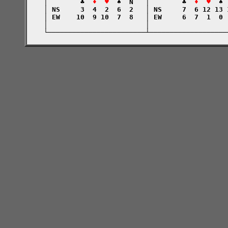
    │        ♣  
♦  ♥
  ♠  N   │        ♣  
♦  ♥
  ♠ 
    │ NS     3  4  2  6  2   │ NS     7  6 12 13 
    │ EW    10  9 10  7  8   │ EW     6  7  1  0 
    │                        │                   
    └────────────────────────┴───────────────────