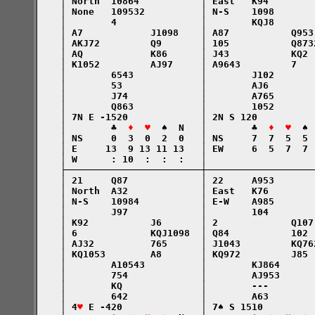
    │ North  10864           │ East   K94        
    │ None   109532          │ N-S    1098       
    │        4               │        KQJ8       
    │ A7            J1098    │ A87           Q953
    │ AKJ72         Q9       │ 105           Q873
    │ AQ            K86      │ J43           KQ2 
    │ K1052         AJ97     │ A9643         7   
    │        6543            │        J102       
    │        53              │        AJ6        
    │        J74             │        A765       
    │        Q863            │        1052       
    │ 7N E -1520             │ 2N S 120          
    │        ♣  
♦  ♥
  ♠  N   │        ♣  
♦  ♥
  ♠ 
    │ NS     0  3  0  2  0   │ NS     7  7  5  5 
    │ E     13  9 13 11 13   │ EW     6  5  7  7 
    │ W      : 10  :  :  :   │                   
    ├────────────────────────┼───────────────────
    │ 21     Q87             │ 22     A953       
    │ North  A32             │ East   K76        
    │ N-S    10984           │ E-W    A985       
    │        J97             │        104        
    │ K92           J6       │ 2             Q107
    │ 6             KQJ1098  │ Q84           102 
    │ AJ32          765      │ J1043         KQ76
    │ KQ1053        A8       │ KQ972         J85 
    │        A10543          │        KJ864      
    │        754             │        AJ953      
    │        KQ              │        ---        
    │        642             │        A63        
    │ 4
♥
 E -420              │ 7♠ S 1510         