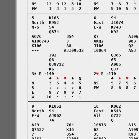
    │ NS    12  9 12  8 10   │ NS     7  3  7  4 
    │ EW     1  3  1  5  2   │ EW     5 10  5  9 
    ├────────────────────────┼───────────────────
    │ 5      K103            │ 6      94         
    │ North  K952            │ East   J1074      
    │ N-S    54              │ E-W    K743       
    │        Q874            │        K92        
    │ AQ76          854      │ K7            A106
    │ A108743       J        │ AKQ2          983 
    │ K106          A8       │ J106          Q2  
    │ ---          AJ109532  │ 10864         A53 
    │        J92             │        QJ85       
    │        Q6              │        65         
    │        QJ9732          │        A985       
    │        K6              │        QJ7        
    │ 3♠ E -140              │ 2
♥
 E -110         
    │        ♣  
♦  ♥
  ♠  N   │        ♣  
♦  ♥
  ♠ 
    │ N      3  5  4  4  5   │ NS     5  7  5  6 
    │ S      :  :  :  :  6   │ EW     8  6  8  7 
    │ E      9  7  9  9  7   │                   
    │ W     10  :  :  :  :   │                   
    ├────────────────────────┼───────────────────
    │ 9      K1052           │ 10     KQ62       
    │ North  94              │ East   K543       
    │ E-W    AJ962           │ All    Q732       
    │        74              │        Q          
    │ AJ9           764      │ 10873         AJ5 
    │ Q7532         KJ6      │ 62            A109
    │ 7             854      │ J5            K98 
    │ QJ32          A1096    │ A9842         J106