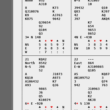
    │ None   852             │ N-S    KJ1087     
    │        AJ10            │        10         
    │ 8             K73      │ J9432         Q10 
    │ QJ10876       K        │ Q83           KJ97
    │ K9            AJ763    │ 42            AQ  
    │ K875          9642     │ J97           AKQ4
    │        QJ9654          │        K7         
    │        92              │        654        
    │        Q104            │        9653       
    │        Q3              │        8652       
    │ 3♠ N 140               │ 4N E -430         
    │        ♣  
♦  ♥
  ♠  N   │        ♣  
♦  ♥
  ♠ 
    │ NS     5  6  5  9  7   │ NS     3  8  3  4 
    │ E      7  6  8  3  4   │ EW    10  5  9  9 
    │ W      :  7  :  :  :   │                   
    ├────────────────────────┼───────────────────
    │ 21     KQ42            │ 22     ---        
    │ North  8542            │ East   864        
    │ N-S    J98             │ E-W    AJ109865   
    │        52              │        Q105       
    │ A             J1073    │ A5            KQ87
    │ KQ10          A973     │ AK109752      3   
    │ A106432       K7       │ 3             Q74 
    │ A93           QJ6      │ 942           763 
    │        9865            │        J10963     
    │        J6              │        QJ         
    │        Q5              │        K2         
    │        K10874          │        AKJ8       
    │ 6
♦
 E -920              │ 4
♦
 S 130          
    │        ♣  
♦  ♥
  ♠  N   │        ♣  
♦  ♥
  ♠ 