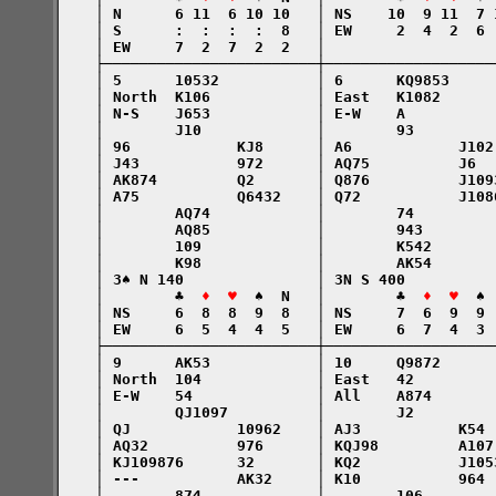
    │ N      6 11  6 10 10   │ NS    10  9 11  7 
    │ S      :  :  :  :  8   │ EW     2  4  2  6 
    │ EW     7  2  7  2  2   │                   
    ├────────────────────────┼───────────────────
    │ 5      10532           │ 6      KQ9853     
    │ North  K106            │ East   K1082      
    │ N-S    J653            │ E-W    A          
    │        J10             │        93         
    │ 96            KJ8      │ A6            J102
    │ J43           972      │ AQ75          J6  
    │ AK874         Q2       │ Q876          J109
    │ A75           Q6432    │ Q72           J108
    │        AQ74            │        74         
    │        AQ85            │        943        
    │        109             │        K542       
    │        K98             │        AK54       
    │ 3♠ N 140               │ 3N S 400          
    │        ♣  
♦  ♥
  ♠  N   │        ♣  
♦  ♥
  ♠ 
    │ NS     6  8  8  9  8   │ NS     7  6  9  9 
    │ EW     6  5  4  4  5   │ EW     6  7  4  3 
    ├────────────────────────┼───────────────────
    │ 9      AK53            │ 10     Q9872      
    │ North  104             │ East   42         
    │ E-W    54              │ All    A874       
    │        QJ1097          │        J2         
    │ QJ            10962    │ AJ3           K54 
    │ AQ32          976      │ KQJ98         A107
    │ KJ109876      32       │ KQ2           J105
    │ ---           AK32     │ K10           964 
    │        874             │        106        