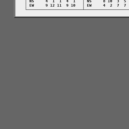
    │ NS     4  1  1  4  1   │ NS     8 10  3  5 
    │ EW     9 12 11  9 10   │ EW     4  2  7  7 
    └────────────────────────┴───────────────────