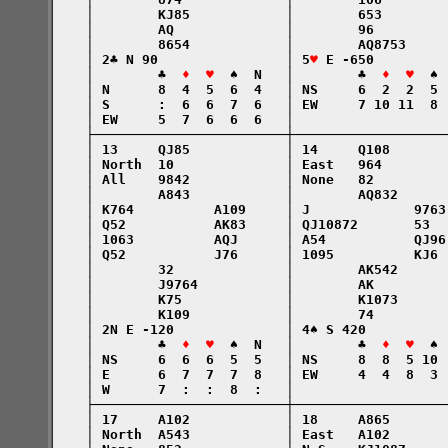
    │        KJ85            │        653        
    │        AQ              │        96         
    │        8654            │        AQ8753     
    │ 2♣ N 90                │ 5
♥
 E -650         
    │        ♣  
♦  ♥
  ♠  N   │        ♣  
♦  ♥
  ♠ 
    │ N      8  4  5  6  4   │ NS     6  2  2  5 
    │ S      :  6  6  7  6   │ EW     7 10 11  8 
    │ EW     5  7  6  6  6   │                   
    ├────────────────────────┼───────────────────
    │ 13     QJ85            │ 14     Q108       
    │ North  10              │ East   964        
    │ All    9842            │ None   82         
    │        A843            │        AQ832      
    │ K764          A109     │ J             9763
    │ Q52           AK83     │ QJ10872       53  
    │ 1063          AQJ      │ A54           QJ96
    │ Q52           J76      │ 1095          KJ6 
    │        32              │        AK542      
    │        J9764           │        AK         
    │        K75             │        K1073      
    │        K109            │        74         
    │ 2N E -120              │ 4♠ S 420          
    │        ♣  
♦  ♥
  ♠  N   │        ♣  
♦  ♥
  ♠ 
    │ NS     6  6  6  5  5   │ NS     8  8  5 10 
    │ E      6  7  7  7  8   │ EW     4  4  8  3 
    │ W      7  :  :  8  :   │                   
    ├────────────────────────┼───────────────────
    │ 17     A102            │ 18     A865       
    │ North  A543            │ East   A102       