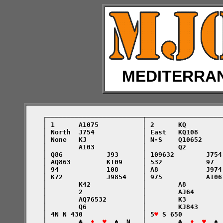
MEDITERRA
    ┌────────────────────────┬───────────────────
    │ 1      A1075           │ 2      KQ         
    │ North  J754            │ East   KQ108      
    │ None   KJ              │ N-S    Q10652     
    │        A103            │        Q2         
    │ Q86           J93      │ 109632        J754
    │ AQ863         K109     │ 532           97  
    │ 94            108      │ A8            J974
    │ K72           J9854    │ 975           A106
    │        K42             │        A8         
    │        2               │        AJ64       
    │        AQ76532         │        K3         
    │        Q6              │        KJ843      
    │ 4N N 430               │ 5
♥
 S 650          
    │        ♣  
♦  ♥
  ♠  N   │        ♣  
♦  ♥
  ♠ 