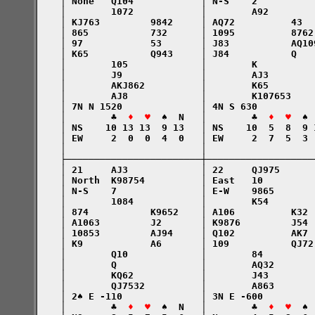
    │ None   Q104            │ N-S    2          
    │        1072            │        A92        
    │ KJ763         9842     │ AQ72          43  
    │ 865           732      │ 1095          8762
    │ 97            53       │ J83           AQ10
    │ K65           Q943     │ J84           Q   
    │        105             │        K          
    │        J9              │        AJ3        
    │        AKJ862          │        K65        
    │        AJ8             │        K107653    
    │ 7N N 1520              │ 4N S 630          
    │        ♣  
♦  ♥
  ♠  N   │        ♣  
♦  ♥
  ♠ 
    │ NS    10 13 13  9 13   │ NS    10  5  8  9 
    │ EW     2  0  0  4  0   │ EW     2  7  5  3 
    │                        │                   
    ├────────────────────────┼───────────────────
    │ 21     AJ3             │ 22     QJ975      
    │ North  K98754          │ East   10         
    │ N-S    7               │ E-W    9865       
    │        1084            │        K54        
    │ 874           K9652    │ A106          K32 
    │ A1063         J2       │ K9876         J54 
    │ 10853         AJ94     │ Q102          AK7 
    │ K9            A6       │ 109           QJ72
    │        Q10             │        84         
    │        Q               │        AQ32       
    │        KQ62            │        J43        
    │        QJ7532          │        A863       
    │ 2♠ E -110              │ 3N E -600         
    │        ♣  
♦  ♥
  ♠  N   │        ♣  
♦  ♥
  ♠ 