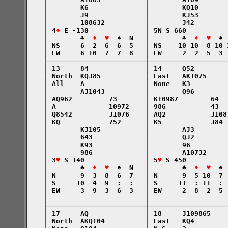
    │        K6              │        KQ10       
    │        J9              │        KJ53       
    │        108632          │        J42        
    │ 4
♦
 E -130              │ 5N S 660          
    │        ♣  
♦  ♥
  ♠  N   │        ♣  
♦  ♥
  ♠ 
    │ NS     6  2  6  6  5   │ NS    10 10  8 10 
    │ EW     6 10  7  7  8   │ EW     2  2  5  3 
    ├────────────────────────┼───────────────────
    │ 13     84              │ 14     Q52        
    │ North  KQJ85           │ East   AK1075     
    │ All    A               │ None   K3         
    │        AJ1043          │        Q96        
    │ AQ962         73       │ K10987        64  
    │ A             10972    │ 986           43  
    │ Q8542         J1076    │ AQ2           J108
    │ KQ            752      │ K5            J84 
    │        KJ105           │        AJ3        
    │        643             │        QJ2        
    │        K93             │        96         
    │        986             │        A10732     
    │ 3
♥
 S 140               │ 5
♥
 S 450          
    │        ♣  
♦  ♥
  ♠  N   │        ♣  
♦  ♥
  ♠ 
    │ N      9  3  8  6  7   │ N      9  5 10  7 
    │ S     10  4  9  :  :   │ S     11  : 11  : 
    │ EW     3  9  3  6  3   │ EW     2  8  2  5 
    │                        │                   
    ├────────────────────────┼───────────────────
    │ 17     AQ              │ 18     J109865    
    │ North  AKQ104          │ East   KQ4        