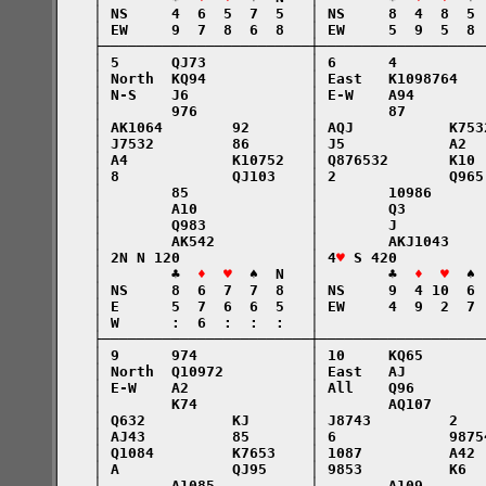
    │ NS     4  6  5  7  5   │ NS     8  4  8  5 
    │ EW     9  7  8  6  8   │ EW     5  9  5  8 
    ├────────────────────────┼───────────────────
    │ 5      QJ73            │ 6      4          
    │ North  KQ94            │ East   K1098764   
    │ N-S    J6              │ E-W    A94        
    │        976             │        87         
    │ AK1064        92       │ AQJ           K753
    │ J7532         86       │ J5            A2  
    │ A4            K10752   │ Q876532       K10 
    │ 8             QJ103    │ 2             Q965
    │        85              │        10986      
    │        A10             │        Q3         
    │        Q983            │        J          
    │        AK542           │        AKJ1043    
    │ 2N N 120               │ 4
♥
 S 420          
    │        ♣  
♦  ♥
  ♠  N   │        ♣  
♦  ♥
  ♠ 
    │ NS     8  6  7  7  8   │ NS     9  4 10  6 
    │ E      5  7  6  6  5   │ EW     4  9  2  7 
    │ W      :  6  :  :  :   │                   
    ├────────────────────────┼───────────────────
    │ 9      974             │ 10     KQ65       
    │ North  Q10972          │ East   AJ         
    │ E-W    A2              │ All    Q96        
    │        K74             │        AQ107      
    │ Q632          KJ       │ J8743         2   
    │ AJ43          85       │ 6             9875
    │ Q1084         K7653    │ 1087          A42 
    │ A             QJ95     │ 9853          K6  
    │        A1085           │        A109       