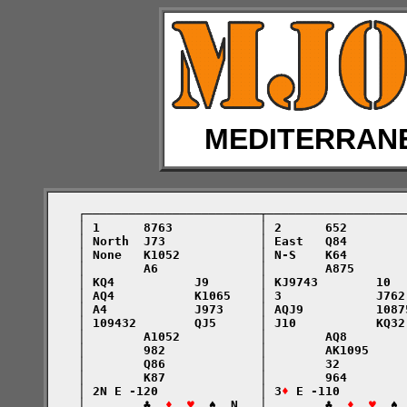
MEDITERRAN
    ┌────────────────────────┬───────────────────
    │ 1      8763            │ 2      652        
    │ North  J73             │ East   Q84        
    │ None   K1052           │ N-S    K64        
    │        A6              │        A875       
    │ KQ4           J9       │ KJ9743        10  
    │ AQ4           K1065    │ 3             J762
    │ A4            J973     │ AQJ9          1087
    │ 109432        QJ5      │ J10           KQ32
    │        A1052           │        AQ8        
    │        982             │        AK1095     
    │        Q86             │        32         
    │        K87             │        964        
    │ 2N E -120              │ 3
♦
 E -110         
    │        ♣  
♦  ♥
  ♠  N   │        ♣  
♦  ♥
  ♠ 