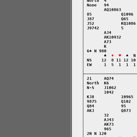
    │ North  4            
    │ None   94           
    │        AQ10863      
    │ 85            Q1096 
    │ J87           Q65   
    │ J52           KQ1086
    │ J9742         5     
    │        AJ4          
    │        AK10932      
    │        A73          
    │        K            
    │ 6♠ N 980            
    │        ♣  
♦  ♥
  ♠  N
    │ NS    12  8 11 12 10
    │ EW     1  5  1  1  1
    │                     
    ├─────────────────────
    │ 21     AQ74         
    │ North  K6           
    │ N-S    J1062        
    │        1042         
    │ KJ8           10965 
    │ 9875          Q102  
    │ Q84           95    
    │ AKJ           Q873  
    │        32           
    │        AJ43         
    │        AK73         
    │        965          
    │ 2N N 120            