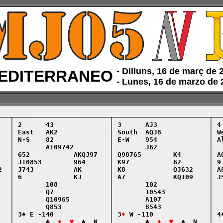
‑ Dilluns, 16 de març de
EDITERRANEO
‑ Lunes, 16 de marzo de
───┬────────────────────────┬────────────────────────┬───
   │ 2      43              │ 3      AJ3             │ 4 
   │ East   AK2             │ South  AQJ8            │ We
   │ N-S    82              │ E-W    954             │ Al
   │        A109742         │        J62             │   
   │ 652           AKQJ97   │ Q98765        K4       │ AQ
   │ J10853        964      │ K97           62       │ 9 
2  │ J743          AK       │ K8            QJ632    │ A8
   │ 6             KJ       │ A7            KQ109    │ J5
   │        108             │        102             │   
   │        Q7              │        10543           │   
   │        Q10965          │        A107            │   
   │        Q853            │        8543            │   
   │ 3♠ E -140              │ 3
♦
 W -110              │ 4♠
   │        ♣  
♦  ♥
  ♠  N   │        ♣  
♦  ♥
  ♠  N   │  