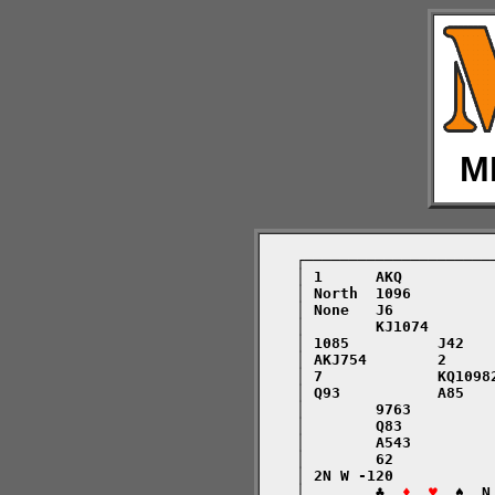
M
    ┌─────────────────────
    │ 1      AKQ          
    │ North  1096         
    │ None   J6           
    │        KJ1074       
    │ 1085          J42   
    │ AKJ754        2     
    │ 7             KQ1098
    │ Q93           A85   
    │        9763         
    │        Q83          
    │        A543         
    │        62           
    │ 2N W -120           
    │        ♣  
♦  ♥
  ♠  N