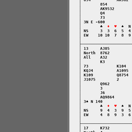
    │        854          
    │        AK9532       
    │        Q4           
    │        73           
    │ 3N E -600           
    │        ♣  
♦  ♥
  ♠  N
    │ NS     3  3  6  5  4
    │ EW    10 10  7  8  9
    │                     
    ├─────────────────────
    │ 13     AJ85         
    │ North  8762         
    │ All    A32          
    │        K3           
    │ 73            K104  
    │ KQJ4          A1095 
    │ K109          Q8754 
    │ J1075         2     
    │        Q962         
    │        3            
    │        J6           
    │        AQ9864       
    │ 3♠ N 140            
    │        ♣  
♦  ♥
  ♠  N
    │ NS     9  4  3  9  5
    │ EW     4  8  9  3  6
    │                     
    ├─────────────────────
    │ 17     K732         