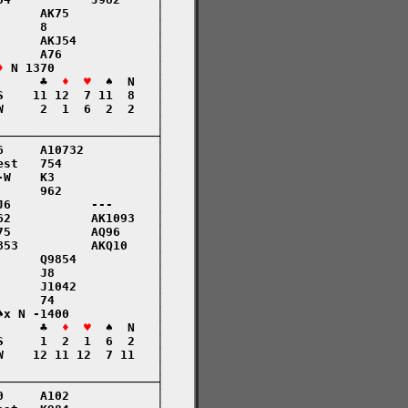
     AK75            │

     8               │

     AKJ54           │

     A76             │

♦
 N 1370              │

      ♣  
♦  ♥
  ♠  N   │

    11 12  7 11  8   │

     2  1  6  2  2   │

                     │

─────────────────────┤

     A10732          │

st   754             │

W    K3              │

     962             │

6           ---      │

2           AK1093   │

5           AQ96     │

53          AKQ10    │

     Q9854           │

     J8              │

     J1042           │

     74              │

x N -1400            │

      ♣  
♦  ♥
  ♠  N   │

     1  2  1  6  2   │

    12 11 12  7 11   │

                     │

─────────────────────┤

     A102            │
