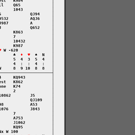
st   K984            │

l    Q65             │

     1043            │

            QJ94     │

532         AQJ6     │

987         A        │

            Q652     │

     K863            │

     7               │

     10432           │

     K987            │

♥
 W -620              │

      ♣  
♦  ♥
  ♠  N   │

     5  4  3  5  4   │

     4  :  :  4  :   │

     8  9 10  8  8   │

─────────────────────┤

     KQ943           │

st   K862            │

ne   K74             │

     2               │

0862        J5       │

            QJ109    │

8           A53      │

076         J843     │

     7               │

     A753            │

     J1062           │

     KQ95            │

x W 100              │
