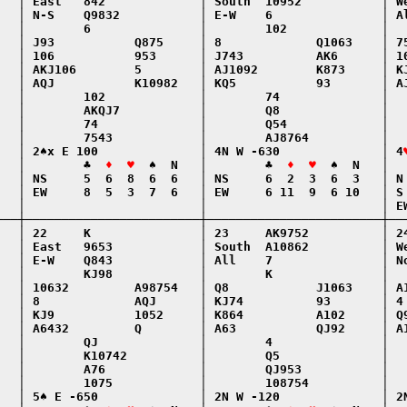
   │ East   842             │ South  10952           │ We
   │ N-S    Q9832           │ E-W    6               │ Al
   │        6               │        102             │   
   │ J93           Q875     │ 8             Q1063    │ 75
   │ 106           953      │ J743          AK6      │ 10
   │ AKJ106        5        │ AJ1092        K873     │ KJ
   │ AQJ           K10982   │ KQ5           93       │ AJ
   │        102             │        74              │   
   │        AKQJ7           │        Q8              │   
   │        74              │        Q54             │   
   │        7543            │        AJ8764          │   
   │ 2♠x E 100              │ 4N W -630              │ 4
   │        ♣  
♦  ♥
  ♠  N   │        ♣  
♦  ♥
  ♠  N   │  
   │ NS     5  6  8  6  6   │ NS     6  2  3  6  3   │ N 
   │ EW     8  5  3  7  6   │ EW     6 11  9  6 10   │ S 
   │                        │                        │ EW
───┼────────────────────────┼────────────────────────┼───
   │ 22     K               │ 23     AK9752          │ 24
   │ East   9653            │ South  A10862          │ We
   │ E-W    Q843            │ All    7               │ No
   │        KJ98            │        K               │   
   │ 10632         A98754   │ Q8            J1063    │ A1
   │ 8             AQJ      │ KJ74          93       │ 4 
   │ KJ9           1052     │ K864          A102     │ Q9
   │ A6432         Q        │ A63           QJ92     │ A1
   │        QJ              │        4               │   
   │        K10742          │        Q5              │   
   │        A76             │        QJ953           │   
   │        1075            │        108754          │   
   │ 5♠ E -650              │ 2N W -120              │ 2N