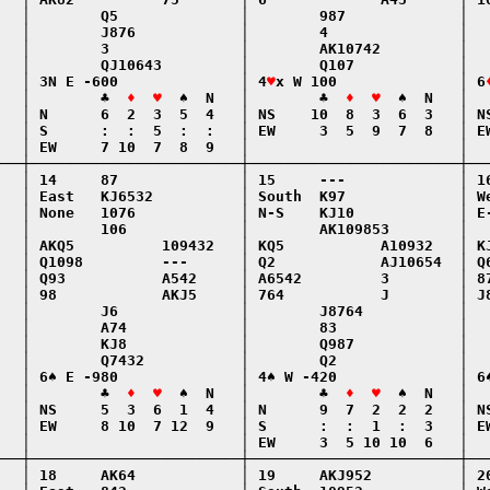
   │        Q5              │        987             │   
   │        J876            │        4               │   
   │        3               │        AK10742         │   
   │        QJ10643         │        Q107            │   
   │ 3N E -600              │ 4
♥
x W 100              │ 6
   │        ♣  
♦  ♥
  ♠  N   │        ♣  
♦  ♥
  ♠  N   │  
   │ N      6  2  3  5  4   │ NS    10  8  3  6  3   │ NS
   │ S      :  :  5  :  :   │ EW     3  5  9  7  8   │ EW
   │ EW     7 10  7  8  9   │                        │   
───┼────────────────────────┼────────────────────────┼───
   │ 14     87              │ 15     ---             │ 16
   │ East   KJ6532          │ South  K97             │ We
   │ None   1076            │ N-S    KJ10            │ E-
   │        106             │        AK109853        │   
   │ AKQ5          109432   │ KQ5           A10932   │ KJ
   │ Q1098         ---      │ Q2            AJ10654  │ Q6
   │ Q93           A542     │ A6542         3        │ 87
   │ 98            AKJ5     │ 764           J        │ J8
   │        J6              │        J8764           │   
   │        A74             │        83              │   
   │        KJ8             │        Q987            │   
   │        Q7432           │        Q2              │   
   │ 6♠ E -980              │ 4♠ W -420              │ 6♠
   │        ♣  
♦  ♥
  ♠  N   │        ♣  
♦  ♥
  ♠  N   │  
   │ NS     5  3  6  1  4   │ N      9  7  2  2  2   │ NS
   │ EW     8 10  7 12  9   │ S      :  :  1  :  3   │ EW
   │                        │ EW     3  5 10 10  6   │   
───┼────────────────────────┼────────────────────────┼───
   │ 18     AK64            │ 19     AKJ952          │ 20