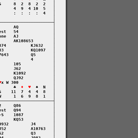
     8  2  8  2  2   │

     4  9  4 10  5   │

     :  :  :  :  4   │

                     │

─────────────────────┤

     AQ              │

st   54              │

ne   AJ              │

     AK108653        │

74          KJ632    │

3           KQ1097   │

643         Q5       │

            4        │

     105             │

     J62             │

     K1092           │

     QJ92            │

♥
x W 300              │

      ♣  
♦  ♥
  ♠  N   │

    11  7  4  4  8   │

     1  6  9  8  1   │

─────────────────────┤

     Q86             │

st   Q94             │

S    1087            │

     KQ53            │

932         J4       │

52          A10763   │

2           Q3       │

4           J982     │
