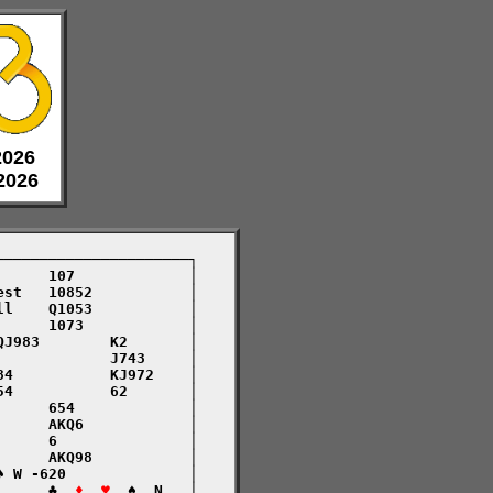
 2026
 2026
─────────────────────┐

     107             │

st   10852           │

l    Q1053           │

     1073            │

J983        K2       │

            J743     │

4           KJ972    │

4           62       │

     654             │

     AKQ6            │

     6               │

     AKQ98           │

 W -620              │

      ♣  
♦  ♥
  ♠  N   │
