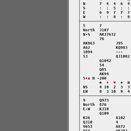
    │ N      7  4  4  6  4
    │ S      :  :  5  :  :
    │ E      6  9  7  7  7
    │ W      :  :  8  :  8
    ├─────────────────────
    │ 5      7            
    │ North  J107         
    │ N-S    AKJ7632      
    │        76           
    │ AK863         J95   
    │ A62           KQ983 
    │ 1094          ---   
    │ 53            QJ1082
    │        Q1042        
    │        54           
    │        Q85          
    │        AK94         
    │ 5
♦
x N -200          
    │        ♣  
♦  ♥
  ♠  N
    │ NS     4 10  2  3  3
    │ EW     8  3 10  9  4
    ├─────────────────────
    │ 9      Q973         
    │ North  876          
    │ E-W    KJ10         
    │        Q109         
    │ KJ6           A102  
    │ QJ10          4     
    │ 9653          A872  
    │ 654           AKJ82 