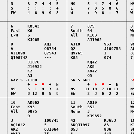
   │ N      8  7  4  4  5   │ NS     5  4  7  4  6   │ NS
   │ S      :  :  :  :  4   │ E      7  8  5  8  6   │ E 
   │ EW     4  6  9  9  8   │ W      :  9  6  :  7   │ W 
   │                        │                        │   
───┼────────────────────────┼────────────────────────┼───
   │ 6      K8543           │ 7      875             │ 8 
   │ East   K6              │ South  64              │ We
   │ E-W    6               │ All    K103            │ No
   │        KJ965           │        AJ1062          │   
   │ 9             AQ2      │ AJ10          963      │ 98
   │ A             Q8754    │ Q2            J109753  │ A8
   │ AJ1098        Q7543    │ Q9765         J        │ 87
   │ Q108742       ---      │ K83           974      │ 7 
   │        J1076           │        KQ42            │   
   │        J10932          │        AK8             │   
   │        K2              │        A842            │   
   │        A3              │        Q5              │   
   │ 6♠x S -1100            │ 5N S 660               │ 5
   │        ♣  
♦  ♥
  ♠  N   │        ♣  
♦  ♥
  ♠  N   │  
   │ NS     5  1  4  7  4   │ NS    11 10  7 10 11   │ NS
   │ EW     8 12  8  5  8   │ EW     2  3  6  2  2   │ EW
───┼────────────────────────┼────────────────────────┼───
   │ 10     AK962           │ 11     AQ10            │ 12
   │ East   K93             │ South  652             │ We
   │ All    9875            │ None   J               │ N-
   │        9               │        KJ9852          │   
   │ J             108743   │ 42            KJ653    │ 10
   │ AQ1042        5        │ AKQJ1097      83       │ KJ
   │ AK2           QJ1064   │ Q53           986      │ 96
   │ AK82          75       │ 6             A43      │ 10