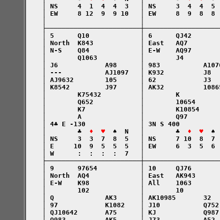
    │ NS     4  1  4  4  3   │ NS     3  4  4  5 
    │ EW     8 12  9  9 10   │ EW     8  9  8  8 
    │                        │                   
    ├────────────────────────┼───────────────────
    │ 5      Q10             │ 6      QJ42       
    │ North  K843            │ East   AQ7        
    │ N-S    Q84             │ E-W    AQ97       
    │        Q1063           │        J4         
    │ J6            A98      │ 983           A107
    │ ---           AJ1097   │ K932          J8  
    │ AJ9632        105      │ 62            J3  
    │ K8542         J97      │ AK32          1086
    │        K75432          │        K          
    │        Q652            │        10654      
    │        K7              │        K10854     
    │        A               │        Q97        
    │ 4♣ E -130              │ 3N S 400          
    │        ♣  
♦  ♥
  ♠  N   │        ♣  
♦  ♥
  ♠ 
    │ NS     3  3  7  8  5   │ NS     7 10  8  7 
    │ E     10  9  5  5  5   │ EW     6  3  5  6 
    │ W      :  :  :  :  7   │                   
    ├────────────────────────┼───────────────────
    │ 9      97654           │ 10     QJ76       
    │ North  AQ4             │ East   AK943      
    │ E-W    K98             │ All    1063       
    │        102             │        10         
    │ Q             AK3      │ AK10985       32  
    │ 97            K1082    │ J10           Q752
    │ QJ10642       A75      │ KJ            Q987
    │ Q983          AK5      │ J73           A52 