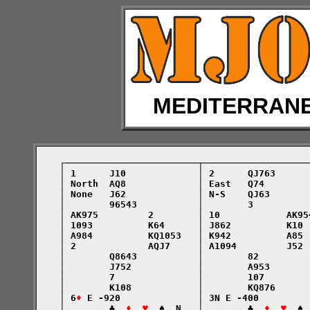
MEDITERRAN
    ┌────────────────────────┬───────────────────
    │ 1      J10             │ 2      QJ763      
    │ North  AQ8             │ East   Q74        
    │ None   J62             │ N-S    QJ63       
    │        96543           │        3          
    │ AK975         2        │ 10            AK95
    │ 1093          K64      │ J862          K10 
    │ A984          KQ1053   │ K942          A85 
    │ 2             AQJ7     │ A1094         J52 
    │        Q8643           │        82         
    │        J752            │        A953       
    │        7               │        107        
    │        K108            │        KQ876      
    │ 6
♦
 E -920              │ 3N E -400         
    │        ♣  
♦  ♥
  ♠  N   │        ♣  
♦  ♥
  ♠ 