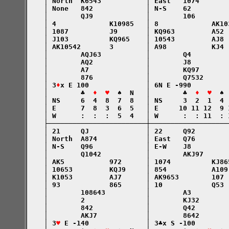
    │ North  K6543           │ East   1074       
    │ None   842             │ N-S    62         
    │        QJ9             │        106        
    │ 4             K10985   │ 8             AK10
    │ 1087          J9       │ KQ963         A52 
    │ J103          KQ965    │ 10543         AJ8 
    │ AK10542       3        │ A98           KJ4 
    │        AQJ63           │        Q4         
    │        AQ2             │        J8         
    │        A7              │        KQ97       
    │        876             │        Q7532      
    │ 3
♦
x E 100              │ 6N E -990         
    │        ♣  
♦  ♥
  ♠  N   │        ♣  
♦  ♥
  ♠ 
    │ NS     6  4  8  7  8   │ NS     3  2  1  4 
    │ E      7  8  3  6  5   │ E     10 11 12  9 
    │ W      :  :  :  5  4   │ W      :  : 11  : 
    ├────────────────────────┼───────────────────
    │ 21     QJ              │ 22     Q92        
    │ North  A874            │ East   Q76        
    │ N-S    Q96             │ E-W    J8         
    │        Q1042           │        AKJ97      
    │ AK5           972      │ 1074          KJ86
    │ 10653         KQJ9     │ 854           A109
    │ K1053         AJ7      │ AK9653        107 
    │ 93            865      │ 10            Q53 
    │        108643          │        A3         
    │        2               │        KJ32       
    │        842             │        Q42        
    │        AKJ7            │        8642       
    │ 3
♥
 E -140              │ 3♣x S -100        