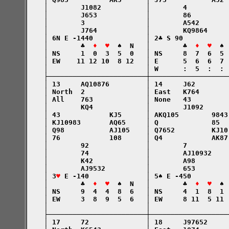
    │        J1082           │        4          
    │        J653            │        86         
    │        3               │        A542       
    │        J764            │        KQ9864     
    │ 6N E -1440             │ 2♣ S 90           
    │        ♣  
♦  ♥
  ♠  N   │        ♣  
♦  ♥
  ♠ 
    │ NS     1  0  3  5  0   │ NS     8  7  6  5 
    │ EW    11 12 10  8 12   │ E      5  6  6  7 
    │                        │ W      :  5  :  : 
    ├────────────────────────┼───────────────────
    │ 13     AQ10876         │ 14     J62        
    │ North  2               │ East   K764       
    │ All    763             │ None   43         
    │        KQ4             │        J1092      
    │ 43            KJ5      │ AKQ105        9843
    │ KJ10983       AQ65     │ Q             85  
    │ Q98           AJ105    │ Q7652         KJ10
    │ 76            108      │ Q4            AK87
    │        92              │        7          
    │        74              │        AJ10932    
    │        K42             │        A98        
    │        AJ9532          │        653        
    │ 3
♥
 E -140              │ 5♠ E -450         
    │        ♣  
♦  ♥
  ♠  N   │        ♣  
♦  ♥
  ♠ 
    │ NS     9  4  4  8  6   │ NS     4  1  8  1 
    │ EW     3  8  9  5  6   │ EW     8 11  5 11 
    │                        │                   
    ├────────────────────────┼───────────────────
    │ 17     72              │ 18     J97652     