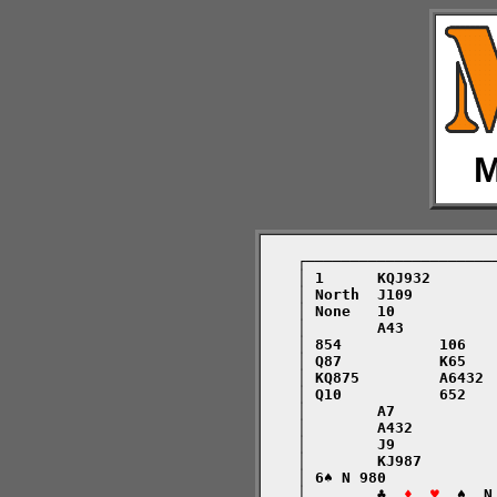
M
    ┌─────────────────────
    │ 1      KQJ932       
    │ North  J109         
    │ None   10           
    │        A43          
    │ 854           106   
    │ Q87           K65   
    │ KQ875         A6432 
    │ Q10           652   
    │        A7           
    │        A432         
    │        J9           
    │        KJ987        
    │ 6♠ N 980            
    │        ♣  
♦  ♥
  ♠  N