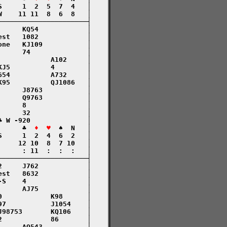
     1  2  5  7  4   │

    11 11  8  6  8   │

─────────────────────┤

     KQ54            │

st   1082            │

ne   KJ109           │

     74              │

            A102     │

J5          4        │

54          A732     │

95          QJ1086   │

     J8763           │

     Q9763           │

     8               │

     32              │

 W -920              │

      ♣  
♦  ♥
  ♠  N   │

     1  2  4  6  2   │

    12 10  8  7 10   │

     : 11  :  :  :   │

─────────────────────┤

     J762            │

st   8632            │

S    4               │

     AJ75            │

            K98      │

7           J1054    │

98753       KQ106    │

            86       │

     AQ543           │
