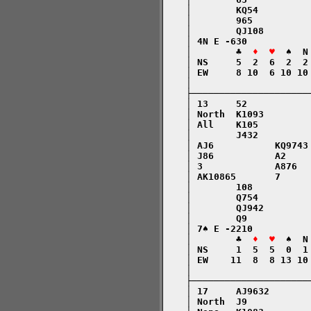
    │        KQ54         
    │        965          
    │        QJ108        
    │ 4N E -630           
    │        ♣  
♦  ♥
  ♠  N
    │ NS     5  2  6  2  2
    │ EW     8 10  6 10 10
    │                     
    ├─────────────────────
    │ 13     52           
    │ North  K1093        
    │ All    K105         
    │        J432         
    │ AJ6           KQ9743
    │ J86           A2    
    │ 3             A876  
    │ AK10865       7     
    │        108          
    │        Q754         
    │        QJ942        
    │        Q9           
    │ 7♠ E -2210          
    │        ♣  
♦  ♥
  ♠  N
    │ NS     1  5  5  0  1
    │ EW    11  8  8 13 10
    │                     
    ├─────────────────────
    │ 17     AJ9632       
    │ North  J9           