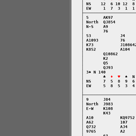
    │ NS    12  6 10 12  8
    │ EW     1  7  3  1  1
    ├─────────────────────
    │ 5      AK97         
    │ North  QJ854        
    │ N-S    A9           
    │        76           
    │ 53            J4    
    │ A1093         76    
    │ K73           J10864
    │ K852          A104  
    │        Q10862       
    │        K2           
    │        Q5           
    │        QJ93         
    │ 3♠ N 140            
    │        ♣  
♦  ♥
  ♠  N
    │ NS     7  5  8  9  6
    │ EW     5  8  5  3  4
    │                     
    ├─────────────────────
    │ 9      J84          
    │ North  J983         
    │ E-W    K108         
    │        K43          
    │ A10           KQ9752
    │ A62           107   
    │ Q732          AJ4   
    │ 9765          A2    
    │        63           