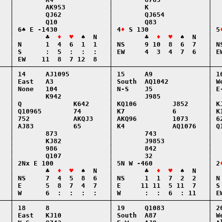
   │        AK953           │        K               │   
   │        QJ62            │        QJ654           │   
   │        Q10             │        Q83             │   
   │ 6♠ E -1430             │ 4
♦
 S 130               │ 5
   │        ♣  
♦  ♥
  ♠  N   │        ♣  
♦  ♥
  ♠  N   │  
   │ N      1  4  6  1  1   │ NS     9 10  8  6  7   │ NS
   │ S      :  5  :  :  :   │ EW     4  3  4  7  6   │ EW
   │ EW    11  8  7 12  8   │                        │   
───┼────────────────────────┼────────────────────────┼───
   │ 14     AJ1095          │ 15     A9              │ 16
   │ East   A3              │ South  AQ1042          │ We
   │ None   104             │ N-S    J5              │ E-
   │        K942            │        J985            │   
   │ Q             K642     │ KQ106         J852     │ KJ
   │ Q10965        74       │ K7            6        │ K1
   │ 752           AKQJ3    │ AKQ96         1073     │ 62
   │ AJ83          65       │ K4            AQ1076   │ Q1
   │        873             │        743             │   
   │        KJ82            │        J9853           │   
   │        986             │        842             │   
   │        Q107            │        32              │   
   │ 2Nx E 100              │ 5N W -460              │ 2
   │        ♣  
♦  ♥
  ♠  N   │        ♣  
♦  ♥
  ♠  N   │  
   │ NS     7  4  5  8  6   │ NS     1  1  7  2  2   │ N 
   │ E      5  8  7  4  7   │ E     11 11  5 11  7   │ S 
   │ W      6  :  :  :  :   │ W      :  :  6  : 11   │ EW
───┼────────────────────────┼────────────────────────┼───
   │ 18     8               │ 19     Q1083           │ 20
   │ East   KJ10            │ South  A87             │ We