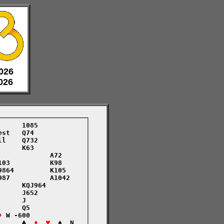
2026
2026
─────────────────────┐

     1085            │

st   Q74             │

l    Q732            │

     K63             │

            A72      │

03          K98      │

864         K105     │

87          A1042    │

     KQJ964          │

     J652            │

     J               │

     Q5              │

♦
 W -600              │

      ♣  
♦  ♥
  ♠  N   │
