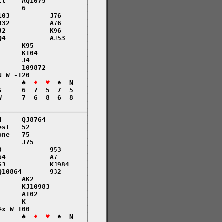
l    AQ1075          │

     6               │

03          J76      │

32          A76      │

2           K96      │

4           AJ53     │

     K95             │

     K104            │

     J4              │

     109872          │

 W -120              │

      ♣  
♦  ♥
  ♠  N   │

     6  7  5  7  5   │

     7  6  8  6  8   │

                     │

─────────────────────┤

     QJ8764          │

st   52              │

ne   75              │

     J75             │

            953      │

4           A7       │

3           KJ984    │

10864       932      │

     AK2             │

     KJ10983         │

     A102            │

     K               │

x W 100              │

      ♣  
♦  ♥
  ♠  N   │
