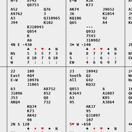
   │ N-S    8742            │ E-W    AJ8             │ Al
   │        Q8753           │        K73             │   
   │ A52           Q76      │ AK74          J9652    │ A1
   │ A9762         3        │ J6            K1054    │ J9
   │ A3            QJ10965  │ KQ106         92       │ 83
   │ J94           K102     │ Q65           A4       │ KQ
   │        KJ10943         │        ---             │   
   │        Q854            │        Q932            │   
   │        K               │        7543            │   
   │        A6              │        J10982          │   
   │ 4N E -430              │ 3♠ W -140              │ 2N
   │        ♣  
♦  ♥
  ♠  N   │        ♣  
♦  ♥
  ♠  N   │  
   │ NS     5  3  5  7  3   │ N      8  7  7  4  6   │ NS
   │ E      8 10  7  6 10   │ S      :  :  6  :  :   │ EW
   │ W      7  :  :  :  :   │ EW     4  6  6  9  7   │   
───┼────────────────────────┼────────────────────────┼───
   │ 22     109             │ 23     10942           │ 24
   │ East   AQ4             │ South  Q2              │ We
   │ E-W    10976           │ All    642             │ No
   │        J1065           │        KQ32            │   
   │ 63            A8752    │ Q853          6        │ 10
   │ J1096         852      │ KJ643         A1087    │ Q6
   │ J53           Q8       │ A3            K85      │ Q6
   │ AKQ4          732      │ 95            AJ864    │ AQ
   │        KQJ4            │        AKJ7            │   
   │        K73             │        95              │   
   │        AK42            │        QJ1097          │   
   │        98              │        107             │   
   │ 2N S 120               │ 5
♥
 W -650              │ 4♣
   │        ♣  
♦  ♥
  ♠  N   │        ♣  
♦  ♥
  ♠  N   │  