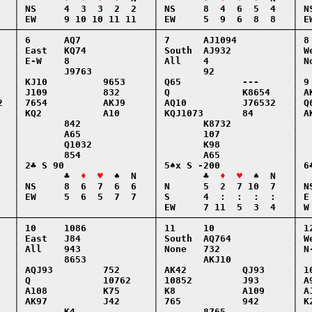
   │ NS     4  3  3  2  2   │ NS     8  4  6  5  4   │ NS
   │ EW     9 10 10 11 11   │ EW     5  9  6  8  8   │ EW
───┼────────────────────────┼────────────────────────┼───
   │ 6      AQ7             │ 7      AJ1094          │ 8 
   │ East   KQ74            │ South  AJ932           │ We
   │ E-W    8               │ All    4               │ No
   │        J9763           │        92              │   
   │ KJ10          9653     │ Q65           ---      │ 9 
   │ J109          832      │ Q             K8654    │ AK
2  │ 7654          AKJ9     │ AQ10          J76532   │ Q6
   │ KQ2           A10      │ KQJ1073       84       │ AK
   │        842             │        K8732           │   
   │        A65             │        107             │   
   │        Q1032           │        K98             │   
   │        854             │        A65             │   
   │ 2♣ S 90                │ 5♠x S -200             │ 6♣
   │        ♣  
♦  ♥
  ♠  N   │        ♣  
♦  ♥
  ♠  N   │  
   │ NS     8  6  7  6  6   │ N      5  2  7 10  7   │ NS
   │ EW     5  6  5  7  7   │ S      4  :  :  :  :   │ E 
   │                        │ EW     7 11  5  3  4   │ W 
───┼────────────────────────┼────────────────────────┼───
   │ 10     1086            │ 11     10              │ 12
   │ East   J84             │ South  AQ764           │ We
   │ All    943             │ None   732             │ N-
   │        8653            │        AKJ10           │   
   │ AQJ93         752      │ AK42          QJ93     │ 10
   │ Q             10762    │ 10852         J93      │ A9
   │ A108          K75      │ K8            A109     │ AJ
   │ AK97          J42      │ 765           942      │ K2
   │        K4              │        8765            │   