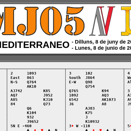
‑ Dilluns, 8 de juny de 
EDITERRANEO
‑ Lunes, 8 de junio de 
───┬────────────────────────┬────────────────────────┬───
   │ 2      1093            │ 3      102             │ 4 
   │ East   863             │ South  J864            │ We
   │ N-S    Q764            │ E-W    Q98             │ Al
   │        AK10            │        Q754            │   
   │ AJ742         K85      │ Q765          K94      │ 3 
   │ AQ7           J952     │ 1092          AQ3      │ A1
   │ A85           KJ10     │ 6542          AK1073   │ A9
   │ 84            Q73      │ J6            A8       │ J9
   │        Q6              │        AJ83            │   
   │        K104            │        K75             │   
   │        932             │        J               │   
   │        J9652           │        K10932          │   
   │ 5N E -460              │ 3
♦
 W -110              │ 5
   │        ♣  
♦  ♥
  ♠  N   │        ♣  
♦  ♥
  ♠  N   │  