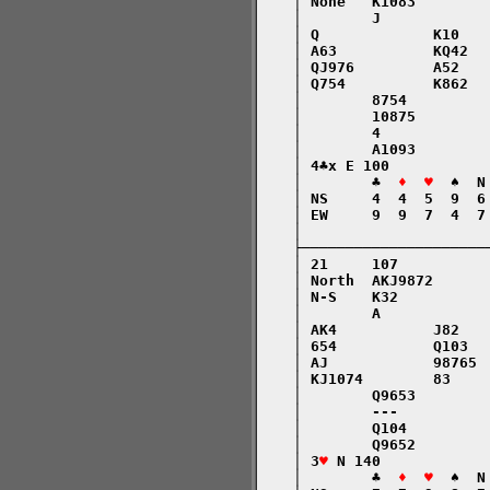
    │ None   K1083        
    │        J            
    │ Q             K10   
    │ A63           KQ42  
    │ QJ976         A52   
    │ Q754          K862  
    │        8754         
    │        10875        
    │        4            
    │        A1093        
    │ 4♣x E 100           
    │        ♣  
♦  ♥
  ♠  N
    │ NS     4  4  5  9  6
    │ EW     9  9  7  4  7
    │                     
    ├─────────────────────
    │ 21     107          
    │ North  AKJ9872      
    │ N-S    K32          
    │        A            
    │ AK4           J82   
    │ 654           Q103  
    │ AJ            98765 
    │ KJ1074        83    
    │        Q9653        
    │        ---          
    │        Q104         
    │        Q9652        
    │ 3
♥
 N 140            
    │        ♣  
♦  ♥
  ♠  N