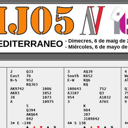
‑ Dimecres, 6 de maig de
DITERRANEO
‑ Miércoles, 6 de mayo d
───┬────────────────────────┬────────────────────────┬───
   │ 2      QJ3             │ 3      AQJ9            │ 4 
   │ East   76              │ South  K652            │ We
   │ N-S    952             │ E-W    KQ6             │ Al
   │        KQJ63           │        KQ              │   
   │ AK9742        1086     │ 108643        752      │ QJ
   │ AK83          1052     │ AJ107         Q3       │ 75
   │ J8            1073     │ 954           A1032    │ AQ
   │ A             10975    │ 3             A765     │ 9 
   │        5               │        K               │   
   │        QJ94            │        984             │   
   │        AKQ64           │        J87             │   
   │        842             │        J109842         │   
   │ 3♠ E -140              │ 4♣ S 130               │ 4♠
   │        ♣  
♦  ♥
  ♠  N   │        ♣  
♦  ♥
  ♠  N   │  