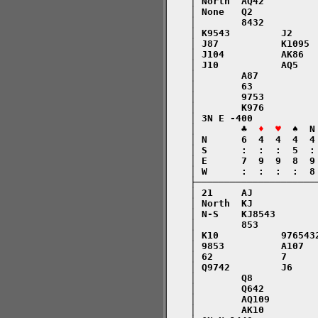
    │ North  AQ42         
    │ None   Q2           
    │        8432         
    │ K9543         J2    
    │ J87           K1095 
    │ J104          AK86  
    │ J10           AQ5   
    │        A87          
    │        63           
    │        9753         
    │        K976         
    │ 3N E -400           
    │        ♣  
♦  ♥
  ♠  N
    │ N      6  4  4  4  4
    │ S      :  :  :  5  :
    │ E      7  9  9  8  9
    │ W      :  :  :  :  8
    ├─────────────────────
    │ 21     AJ           
    │ North  KJ           
    │ N-S    KJ8543       
    │        853          
    │ K10           976543
    │ 9853          A107  
    │ 62            7     
    │ Q9742         J6    
    │        Q8           
    │        Q642         
    │        AQ109        
    │        AK10         