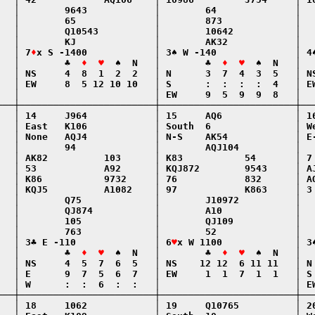
   │        9643            │        64              │   
   │        65              │        873             │   
   │        Q10543          │        10642           │   
   │        KJ              │        AK32            │   
   │ 7
♦
x S -1400            │ 3♠ W -140              │ 4♠
   │        ♣  
♦  ♥
  ♠  N   │        ♣  
♦  ♥
  ♠  N   │  
   │ NS     4  8  1  2  2   │ N      3  7  4  3  5   │ NS
   │ EW     8  5 12 10 10   │ S      :  :  :  :  4   │ EW
   │                        │ EW     9  5  9  9  8   │   
───┼────────────────────────┼────────────────────────┼───
   │ 14     J964            │ 15     AQ6             │ 16
   │ East   K106            │ South  6               │ We
   │ None   AQJ4            │ N-S    AK54            │ E-
   │        94              │        AQJ104          │   
   │ AK82          103      │ K83           54       │ 7 
   │ 53            A92      │ KQJ872        9543     │ AJ
   │ K86           9732     │ 76            832      │ AQ
   │ KQJ5          A1082    │ 97            K863     │ 3 
   │        Q75             │        J10972          │   
   │        QJ874           │        A10             │   
   │        105             │        QJ109           │   
   │        763             │        52              │   
   │ 3♣ E -110              │ 6
♥
x W 1100             │ 3♠
   │        ♣  
♦  ♥
  ♠  N   │        ♣  
♦  ♥
  ♠  N   │  
   │ NS     4  5  7  6  5   │ NS    12 12  6 11 11   │ N 
   │ E      9  7  5  6  7   │ EW     1  1  7  1  1   │ S 
   │ W      :  :  6  :  :   │                        │ EW
───┼────────────────────────┼────────────────────────┼───
   │ 18     1062            │ 19     Q10765          │ 20