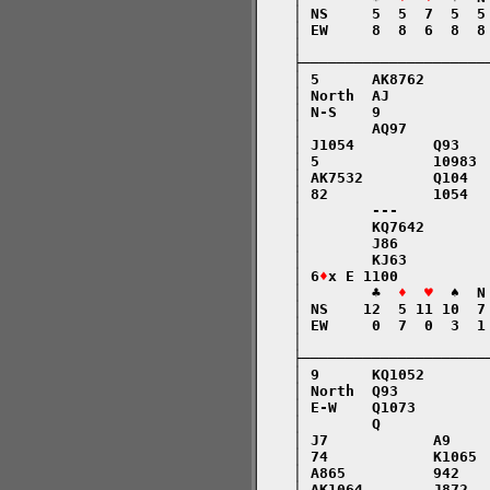
    │ NS     5  5  7  5  5
    │ EW     8  8  6  8  8
    │                     
    ├─────────────────────
    │ 5      AK8762       
    │ North  AJ           
    │ N-S    9            
    │        AQ97         
    │ J1054         Q93   
    │ 5             10983 
    │ AK7532        Q104  
    │ 82            1054  
    │        ---          
    │        KQ7642       
    │        J86          
    │        KJ63         
    │ 6
♦
x E 1100          
    │        ♣  
♦  ♥
  ♠  N
    │ NS    12  5 11 10  7
    │ EW     0  7  0  3  1
    │                     
    ├─────────────────────
    │ 9      KQ1052       
    │ North  Q93          
    │ E-W    Q1073        
    │        Q            
    │ J7            A9    
    │ 74            K1065 
    │ A865          942   
    │ AK1064        J872  