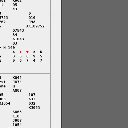
st   K962            │

l    Q5              │

     43              │

            6        │

753         Q10      │

62          J98      │

           AK109752  │

     Q7543           │

     84              │

     A1043           │

     QJ              │

 N 140               │

      ♣  
♦  ♥
  ♠  N   │

     3  6  6  9  5   │

     9  6  7  4  7   │

                     │

                     │

─────────────────────┤

     KQ42            │

st   J874            │

ne   Q               │

     AQ87            │

5           107      │

65          A32      │

1054        632      │

            KJ963    │

     A863            │

     K10             │

     J987            │

     1054            │
