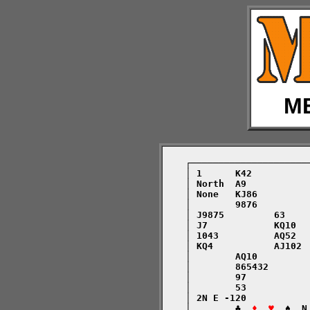
ME
    ┌─────────────────────
    │ 1      K42          
    │ North  A9           
    │ None   KJ86         
    │        9876         
    │ J9875         63    
    │ J7            KQ10  
    │ 1043          AQ52  
    │ KQ4           AJ102 
    │        AQ10         
    │        865432       
    │        97           
    │        53           
    │ 2N E -120           
    │        ♣  
♦  ♥
  ♠  N