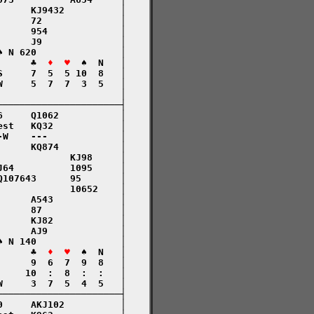
     KJ9432          │

     72              │

     954             │

     J9              │

 N 620               │

      ♣  
♦  ♥
  ♠  N   │

     7  5  5 10  8   │

     5  7  7  3  5   │

                     │

─────────────────────┤

     Q1062           │

st   KQ32            │

W    ---             │

     KQ874           │

            KJ98     │

64          1095     │

107643      95       │

            10652    │

     A543            │

     87              │

     KJ82            │

     AJ9             │

 N 140               │

      ♣  
♦  ♥
  ♠  N   │

     9  6  7  9  8   │

    10  :  8  :  :   │

     3  7  5  4  5   │

─────────────────────┤

     AKJ102          │
