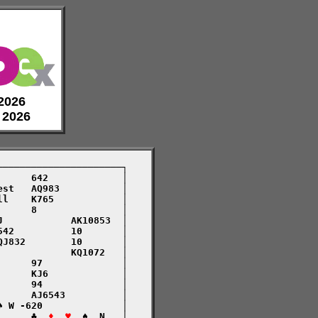
 2026
e 2026
─────────────────────┐

     642             │

st   AQ983           │

l    K765            │

     8               │

            AK10853  │

42          10       │

J832        10       │

            KQ1072   │

     97              │

     KJ6             │

     94              │

     AJ6543          │

 W -620              │

      ♣  
♦  ♥
  ♠  N   │
