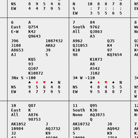
   │ NS     8  9  5  4  6   │ N     10  8  8  7  8   │ NS
   │ EW     4  4  7  9  5   │ S      :  7  :  :  :   │ EW
   │                        │ EW     3  5  5  6  5   │   
───┼────────────────────────┼────────────────────────┼───
   │ 6      A               │ 7      84              │ 8 
   │ East   Q754            │ South  9762            │ We
   │ E-W    K42             │ All    QJ863           │ No
   │        Q9643           │        A3              │   
   │ J96           1087432  │ A962          QJ5      │ Q1
   │ J108          AK62     │ QJ1053        K4       │ 76
   │ A8653         J9       │ K10           97       │ K4
   │ AJ            5        │ 98            KQ7654   │ AQ
   │        KQ5             │        K1073           │   
   │        93              │        A8              │   
   │        Q107            │        A542            │   
   │        K10872          │        J102            │   
   │ 3Nx S -100             │ 3♣ W -110              │ 3♠
   │        ♣  
♦  ♥
  ♠  N   │        ♣  
♦  ♥
  ♠  N   │  
   │ NS     9  5  6  4  8   │ NS     4  8  4  5  5   │ NS
   │ EW     4  7  7  9  5   │ EW     9  5  8  8  7   │ E 
   │                        │                        │ W 
───┼────────────────────────┼────────────────────────┼───
   │ 10     Q87             │ 11     Q95             │ 12
   │ East   K               │ South  KJ6             │ We
   │ All    A876            │ None   AQJ873          │ N-
   │        98753           │        Q               │   
   │ AK1052        J        │ AK10732       J8       │ 7 
   │ 10984         AQJ732   │ 105           AQ942    │ AK
   │ J2            K9       │ 5             K9       │ KJ
   │ 42            AQ106    │ 10986         J754     │ 10