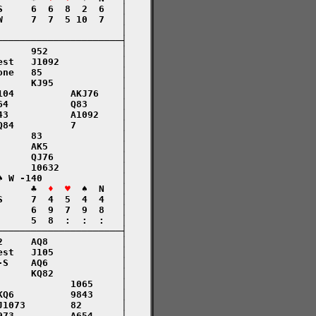
     6  6  8  2  6   │

     7  7  5 10  7   │

                     │

─────────────────────┤

     952             │

st   J1092           │

ne   85              │

     KJ95            │

04          AKJ76    │

4           Q83      │

3           A1092    │

84          7        │

     83              │

     AK5             │

     QJ76            │

     10632           │

 W -140              │

      ♣  
♦  ♥
  ♠  N   │

     7  4  5  4  4   │

     6  9  7  9  8   │

     5  8  :  :  :   │

─────────────────────┤

     AQ8             │

st   J105            │

S    AQ6             │

     KQ82            │

            1065     │

Q6          9843     │

1073        82       │

73          A654     │
