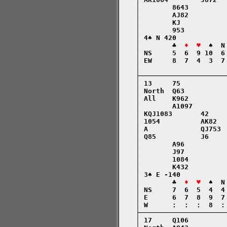
    │        8643         
    │        AJ82         
    │        KJ           
    │        953          
    │ 4♠ N 420            
    │        ♣  
♦  ♥
  ♠  N
    │ NS     5  6  9 10  6
    │ EW     8  7  4  3  7
    │                     
    ├─────────────────────
    │ 13     75           
    │ North  Q63          
    │ All    K962         
    │        A1097        
    │ KQJ1083       42    
    │ 1054          AK82  
    │ A             QJ753 
    │ Q85           J6    
    │        A96          
    │        J97          
    │        1084         
    │        K432         
    │ 3♠ E -140           
    │        ♣  
♦  ♥
  ♠  N
    │ NS     7  6  5  4  4
    │ E      6  7  8  9  7
    │ W      :  :  :  8  :
    ├─────────────────────
    │ 17     Q106         