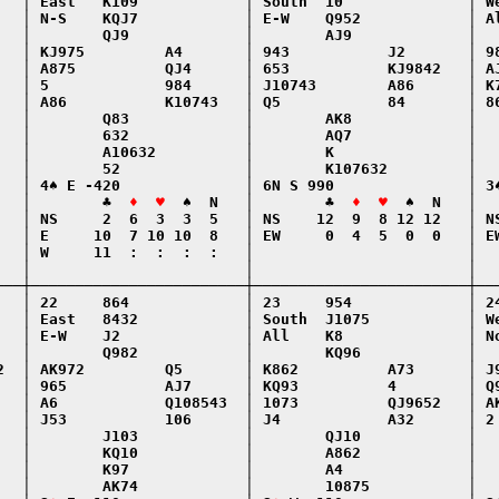
   │ East   K109            │ South  10              │ We
   │ N-S    KQJ7            │ E-W    Q952            │ Al
   │        QJ9             │        AJ9             │   
   │ KJ975         A4       │ 943           J2       │ 98
   │ A875          QJ4      │ 653           KJ9842   │ AJ
   │ 5             984      │ J10743        A86      │ K7
   │ A86           K10743   │ Q5            84       │ 86
   │        Q83             │        AK8             │   
   │        632             │        AQ7             │   
   │        A10632          │        K               │   
   │        52              │        K107632         │   
   │ 4♠ E -420              │ 6N S 990               │ 3♠
   │        ♣  
♦  ♥
  ♠  N   │        ♣  
♦  ♥
  ♠  N   │  
   │ NS     2  6  3  3  5   │ NS    12  9  8 12 12   │ NS
   │ E     10  7 10 10  8   │ EW     0  4  5  0  0   │ EW
   │ W     11  :  :  :  :   │                        │   
   │                        │                        │   
───┼────────────────────────┼────────────────────────┼───
   │ 22     864             │ 23     954             │ 24
   │ East   8432            │ South  J1075           │ We
   │ E-W    J2              │ All    K8              │ No
   │        Q982            │        KQ96            │   
2  │ AK972         Q5       │ K862          A73      │ J9
   │ 965           AJ7      │ KQ93          4        │ Q9
   │ A6            Q108543  │ 1073          QJ9652   │ AK
   │ J53           106      │ J4            A32      │ 2 
   │        J103            │        QJ10            │   
   │        KQ10            │        A862            │   
   │        K97             │        A4              │   
   │        AK74            │        10875           │   