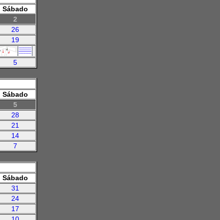
Sábado
2
26
19
5
Sábado
5
28
21
14
7
Sábado
31
24
17
10