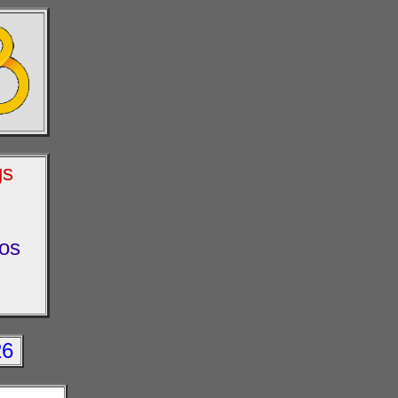
gs
os
26