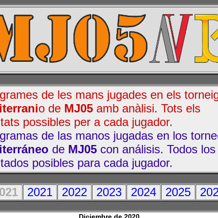
rames de les mans jugades en els tornei
terrani
o de
MJ05
amb anàlisi. Tots els
ltats possibles per a cada jugador.
ramas de las manos jugadas en los torne
terráneo
de
MJ05
con análisis. Todos los
ltados posibles para cada jugador.
021
2021
2022
2023
2024
2025
20
Diciembre de 2020