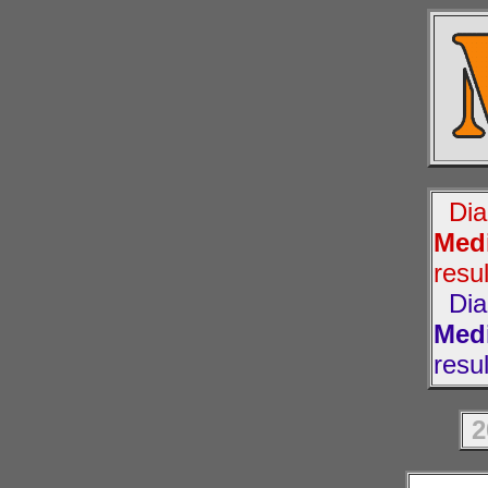
Diag
Medi
resu
Diag
Medi
resu
2