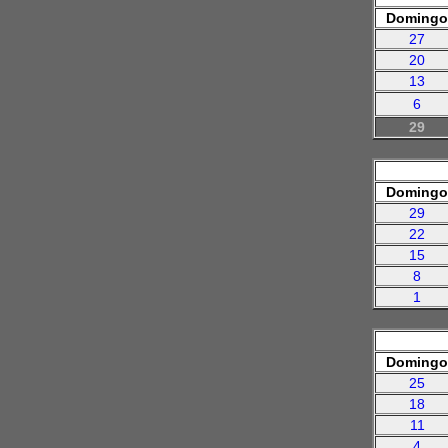
Domingo
27
20
13
6
29
Domingo
29
22
15
8
1
Domingo
25
18
11
4