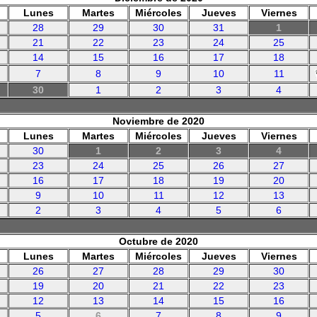
Lunes
Martes
Miércoles
Jueves
Viernes
28
29
30
31
1
21
22
23
24
25
14
15
16
17
18
7
8
9
10
11
30
1
2
3
4
Noviembre de 2020
Lunes
Martes
Miércoles
Jueves
Viernes
30
1
2
3
4
23
24
25
26
27
16
17
18
19
20
9
10
11
12
13
2
3
4
5
6
Octubre de 2020
Lunes
Martes
Miércoles
Jueves
Viernes
26
27
28
29
30
19
20
21
22
23
12
13
14
15
16
5
6
7
8
9