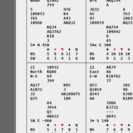
    │ None   QJ982           │ N-S    AKQJ54     
    │        754             │        A          
    │ 5             976      │ J632          A   
    │ 109853        K4       │ A5            763 
    │ 765           A43      │ 97            1063
    │ 10986         AKQJ2    │ 109874        KQJ3
    │        KQJ4            │        KQ754      
    │        AQJ762          │        109842     
    │        K10             │        8          
    │        3               │        65         
    │ 5♠ N 450               │ 5♣x E 300         
    │        ♣  
♦  ♥
  ♠  N   │        ♣  
♦  ♥
  ♠ 
    │ NS     5  9  8 11  7   │ NS     4 10 10 10 
    │ EW     8  3  4  1  6   │ EW     9  2  2  3 
    ├────────────────────────┼───────────────────
    │ 21     10932           │ 22     AK74       
    │ North  KQ86            │ East   A6         
    │ N-S    64              │ E-W    K10762     
    │        J94             │        J7         
    │ AQJ7          K85      │ Q53           102 
    │ A1072         3        │ Q1054         98  
    │ J2           AK109875  │ Q543          AJ98
    │ Q75           108      │ A6            K109
    │        64              │        J986       
    │        J954            │        KJ732      
    │        Q3              │        ---        
    │        AK632           │        Q843       
    │ 5N E -460              │ 3♠ S 140          
    │        ♣  
♦  ♥
  ♠  N   │        ♣  
♦  ♥
  ♠ 
    │ NS     5  1  7  0  1   │ NS     7  6  8  9 