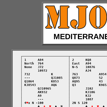
MEDITERRAN
    ┌────────────────────────┬───────────────────
    │ 1      A84             │ 2      KQ8        
    │ North  764             │ East   A94        
    │ None   J72             │ N-S    10876      
    │        10972           │        AJ4        
    │ 732           K        │ 763           A954
    │ ---           QJ1085   │ Q873          52  
    │ Q1064         K853     │ AQ95          43  
    │ KJ8543        AQ6      │ Q3            K965
    │        QJ10965         │        J102       
    │        AK932           │        KJ106      
    │        A9              │        KJ2        
    │        ---             │        1087       
    │ 4
♥
x N -100             │ 2N S 120          
    │        ♣  
♦  ♥
  ♠  N   │        ♣  
♦  ♥
  ♠ 