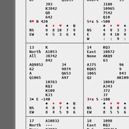
    │        J93             │        J108       
    │        KJ842           │        10965      
    │        Q8              │        7542       
    │        642             │        Q10        
    │ 4
♥
 N 420               │ 5
♦
x S -500        
    │        ♣  
♦  ♥
  ♠  N   │        ♣  
♦  ♥
  ♠ 
    │ NS     9  8 10  7  9   │ NS     4  9  3  3 
    │ EW     4  5  3  6  4   │ E      8  4 10  9 
    │                        │ W      :  :  9  : 
    ├────────────────────────┼───────────────────
    │ 13     K               │ 14     KQ3        
    │ North  A1053           │ East   10872      
    │ All    J8742           │ None   AKQ9       
    │        842             │        63         
    │ AQ9852        J4       │ AJ75          96  
    │ 62            9874     │ KQ65          9   
    │ A             Q653     │ 1065          843 
    │ Q1065         A97      │ Q2           AK109
    │        10763           │        10842      
    │        KQJ             │        AJ43       
    │        K109            │        J72        
    │        KJ3             │        J7         
    │ 3♠ E -140              │ 3
♦
x S -100        
    │        ♣  
♦  ♥
  ♠  N   │        ♣  
♦  ♥
  ♠ 
    │ NS     4  8  7  4  6   │ NS     4  8  8  6 
    │ EW     8  4  5  9  6   │ EW     8  5  5  6 
    ├────────────────────────┼───────────────────
    │ 17     A10832          │ 18     1098       
    │ North  ---             │ East   KQJ        