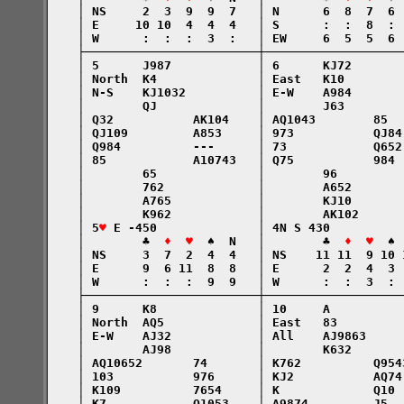
    │ NS     2  3  9  9  7   │ N      6  8  7  6 
    │ E     10 10  4  4  4   │ S      :  :  8  : 
    │ W      :  :  :  3  :   │ EW     6  5  5  6 
    ├────────────────────────┼───────────────────
    │ 5      J987            │ 6      KJ72       
    │ North  K4              │ East   K10        
    │ N-S    KJ1032          │ E-W    A984       
    │        QJ              │        J63        
    │ Q32           AK104    │ AQ1043        85  
    │ QJ109         A853     │ 973           QJ84
    │ Q984          ---      │ 73            Q652
    │ 85            A10743   │ Q75           984 
    │        65              │        96         
    │        762             │        A652       
    │        A765            │        KJ10       
    │        K962            │        AK102      
    │ 5
♥
 E -450              │ 4N S 430          
    │        ♣  
♦  ♥
  ♠  N   │        ♣  
♦  ♥
  ♠ 
    │ NS     3  7  2  4  4   │ NS    11 11  9 10 
    │ E      9  6 11  8  8   │ E      2  2  4  3 
    │ W      :  :  :  9  9   │ W      :  :  3  : 
    ├────────────────────────┼───────────────────
    │ 9      K8              │ 10     A          
    │ North  AQ5             │ East   83         
    │ E-W    AJ32            │ All    AJ9863     
    │        AJ98            │        K632       
    │ AQ10652       74       │ K762          Q954
    │ 103           976      │ KJ2           AQ74
    │ K109          7654     │ K             Q10 
    │ K7            Q1053    │ A9874         J5  