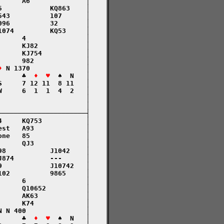
     A6              │

            KQ863    │

43          107      │

96          32       │

074         KQ53     │

     4               │

     KJ82            │

     KJ754           │

     982             │

♦
 N 1370              │

      ♣  
♦  ♥
  ♠  N   │

     7 12 11  8 11   │

     6  1  1  4  2   │

                     │

                     │

─────────────────────┤

     KQ753           │

st   A93             │

ne   85              │

     QJ3             │

8           J1042    │

874         ---      │

            J10742   │

02          9865     │

     6               │

     Q10652          │

     AK63            │

     K74             │

 N 400               │

      ♣  
♦  ♥
  ♠  N   │
