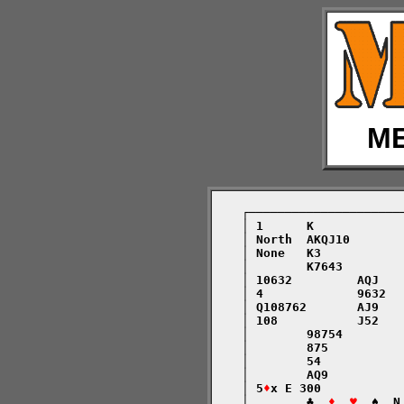
ME
    ┌─────────────────────
    │ 1      K            
    │ North  AKQJ10       
    │ None   K3           
    │        K7643        
    │ 10632         AQJ   
    │ 4             9632  
    │ Q108762       AJ9   
    │ 108           J52   
    │        98754        
    │        875          
    │        54           
    │        AQ9          
    │ 5
♦
x E 300           
    │        ♣  
♦  ♥
  ♠  N