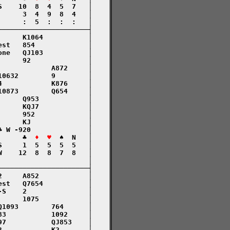
    10  8  4  5  7   │

     3  4  9  8  4   │

     :  5  :  :  :   │

─────────────────────┤

     K1064           │

st   854             │

ne   QJ103           │

     92              │

            A872     │

0632        9        │

            K876     │

0873        Q654     │

     Q953            │

     KQJ7            │

     952             │

     KJ              │

 W -920              │

      ♣  
♦  ♥
  ♠  N   │

     1  5  5  5  5   │

    12  8  8  7  8   │

                     │

─────────────────────┤

     A852            │

st   Q7654           │

S    2               │

     1075            │

1093        764      │

3           1092     │

7           QJ853    │

            K2       │
