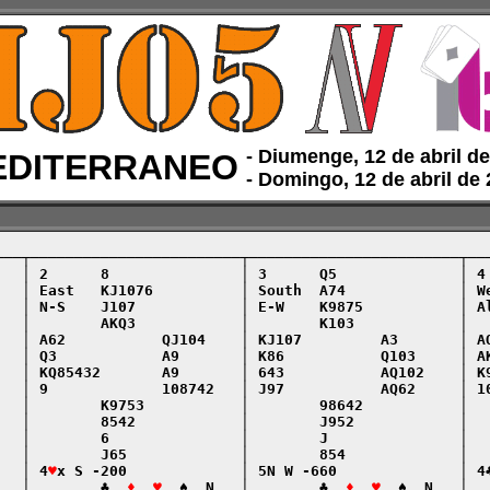
‑ Diumenge, 12 de abril d
DITERRANEO
‑ Domingo, 12 de abril de
───┬────────────────────────┬────────────────────────┬───
   │ 2      8               │ 3      Q5              │ 4 
   │ East   KJ1076          │ South  A74             │ We
   │ N-S    J107            │ E-W    K9875           │ Al
   │        AKQ3            │        K103            │   
   │ A62           QJ104    │ KJ107         A3       │ AQ
   │ Q3            A9       │ K86           Q103     │ AK
   │ KQ85432       A9       │ 643           AQ102    │ K9
   │ 9             108742   │ J97           AQ62     │ 10
   │        K9753           │        98642           │   
   │        8542            │        J952            │   
   │        6               │        J               │   
   │        J65             │        854             │   
   │ 4
♥
x S -200             │ 5N W -660              │ 4♣
   │        ♣  
♦  ♥
  ♠  N   │        ♣  
♦  ♥
  ♠  N   │  