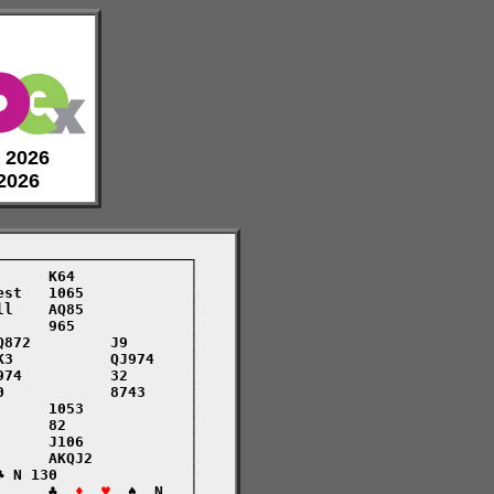
e 2026
 2026
─────────────────────┐

     K64             │

st   1065            │

l    AQ85            │

     965             │

872         J9       │

3           QJ974    │

74          32       │

            8743     │

     1053            │

     82              │

     J106            │

     AKQJ2           │

 N 130               │

      ♣  
♦  ♥
  ♠  N   │
