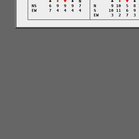
    │        ♣  
♦  ♥
  ♠  N   │        ♣  
♦  ♥
  ♠ 
    │ NS     6  9  9  9  7   │ N      9 10  5  8 
    │ EW     7  4  4  4  4   │ S     10 11  6  9 
    │                        │ EW     3  2  7  3 
    └────────────────────────┴───────────────────