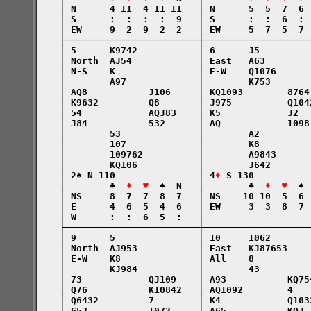
    │ N      4 11  4 11 11   │ N      5  5  7  6 
    │ S      :  :  :  :  9   │ S      :  :  6  : 
    │ EW     9  2  9  2  2   │ EW     5  7  5  7 
    ├────────────────────────┼───────────────────
    │ 5      K9742           │ 6      J5         
    │ North  AJ54            │ East   A63        
    │ N-S    K               │ E-W    Q1076      
    │        A97             │        K753       
    │ AQ8           J106     │ KQ1093        8764
    │ K9632         Q8       │ J975          Q104
    │ 54            AQJ83    │ K5            J2  
    │ J84           532      │ AQ            1098
    │        53              │        A2         
    │        107             │        K8         
    │        109762          │        A9843      
    │        KQ106           │        J642       
    │ 2♠ N 110               │ 4
♦
 S 130          
    │        ♣  
♦  ♥
  ♠  N   │        ♣  
♦  ♥
  ♠ 
    │ NS     8  7  7  8  7   │ NS    10 10  5  6 
    │ E      4  6  5  4  6   │ EW     3  3  8  7 
    │ W      :  :  6  5  :   │                   
    ├────────────────────────┼───────────────────
    │ 9      5               │ 10     1062       
    │ North  AJ953           │ East   KJ87653    
    │ E-W    K8              │ All    8          
    │        KJ984           │        43         
    │ 73            QJ109    │ A93           KQ75
    │ Q76           K10842   │ AQ1092        4   
    │ Q6432         7        │ K4            Q103
    │ 653           1072     │ A65           KQJ 