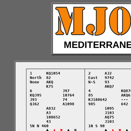
MEDITERRAN
    ┌────────────────────────┬───────────────────
    │ 1      KQ1054          │ 2      AJ2        
    │ North  82              │ East   9742       
    │ None   AKQ             │ N-S    93         
    │        K75             │        AKQ7       
    │ 6             J97      │ 4             KQ87
    │ KQJ95         10764    │ 85            AKQ6
    │ J93           74       │ KJ108642      --- 
    │ QJ62          A1098    │ 985           642 
    │        A832            │        1095       
    │        A3              │        J103       
    │        108652          │        AQ75       
    │        43              │        J103       
    │ 5N N 460               │ 1N S 90           
    │        ♣  
♦  ♥
  ♠  N   │        ♣  
♦  ♥
  ♠ 