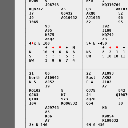
    │ None   6               │ N-S    3          
    │        J98743          │        KQJ10764   
    │ KQ8742        A5       │ Q3           AK107
    │ J7            86432    │ AKQ8          52  
    │ J9            AQ10432  │ AJ1085        96  
    │ 1065          ---      │ 82            95  
    │        93              │        J92        
    │        A95             │        J109       
    │        K875            │        KQ742      
    │        AKQ2            │        A3         
    │ 4
♦
x E 100              │ 5♠ E -450         
    │        ♣  
♦  ♥
  ♠  N   │        ♣  
♦  ♥
  ♠ 
    │ N     10  4  6  6  6   │ NS     8  2  1  1 
    │ S      :  :  :  5  :   │ EW     5 10 10 11 
    │ EW     3  9  6  7  4   │                   
    │                        │                   
    ├────────────────────────┼───────────────────
    │ 21     86              │ 22     A1093      
    │ North  A10942          │ East   AK92       
    │ N-S    AJ52            │ E-W    J102       
    │        J9              │        A7         
    │ KQ102         5        │ QJ75          842 
    │ QJ63          K7       │ J4           Q1087
    │ Q104          973      │ AQ76          3   
    │ 104           KQ86532  │ Q54           J8  
    │        AJ9743          │        K6         
    │        85              │        ---        
    │        K86             │        K9854      
    │        A7              │        K109632    
    │ 3♠ N 140               │ 4N S 430          