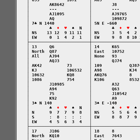
    │        AK8642          │        J8         
    │        ---             │        ---        
    │        AJ1095          │        AJ9765     
    │        AQ              │        109872     
    │ 7♣ N 1440              │ 5N E -660         
    │        ♣  
♦  ♥
  ♠  N   │        ♣  
♦  ♥
  ♠ 
    │ NS    13 12  9 11 11   │ NS     3  5  4  2 
    │ EW     0  1  4  2  1   │ EW     9  8  8 10 
    ├────────────────────────┼───────────────────
    │ 13     Q6              │ 14     K65        
    │ North  Q87             │ East   10752      
    │ All    AJ94            │ None   93         
    │        AQJ3            │        QJ74       
    │ AK42          73       │ 109           QJ87
    │ KJ            106532   │ A98           KJ4 
    │ 10632         KQ8      │ AKQ76         8   
    │ 1086          754      │ K106          8532
    │        J10985          │        A32        
    │        A94             │        Q63        
    │        75              │        J10542     
    │        K92             │        A9         
    │ 3♠ N 140               │ 3♠ E -140         
    │        ♣  
♦  ♥
  ♠  N   │        ♣  
♦  ♥
  ♠ 
    │ N      9  7  7  9  8   │ NS     5  5  6  4 
    │ S      :  8  :  :  :   │ EW     8  8  7  9 
    │ EW     4  5  6  3  4   │                   
    ├────────────────────────┼───────────────────
    │ 17     J106            │ 18     8          
    │ North  KQ10            │ East   7643       