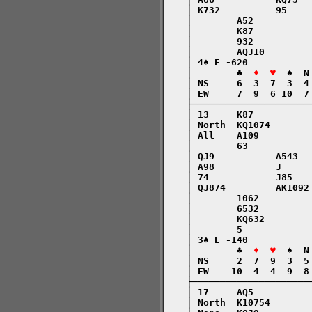
    │ K732          95    
    │        A52          
    │        K87          
    │        932          
    │        AQJ10        
    │ 4♠ E -620           
    │        ♣  
♦  ♥
  ♠  N
    │ NS     6  3  7  3  4
    │ EW     7  9  6 10  7
    ├─────────────────────
    │ 13     K87          
    │ North  KQ1074       
    │ All    A109         
    │        63           
    │ QJ9           A543  
    │ A98           J     
    │ 74            J85   
    │ QJ874         AK1092
    │        1062         
    │        6532         
    │        KQ632        
    │        5            
    │ 3♠ E -140           
    │        ♣  
♦  ♥
  ♠  N
    │ NS     2  7  9  3  5
    │ EW    10  4  4  9  8
    ├─────────────────────
    │ 17     AQ5          
    │ North  K10754       