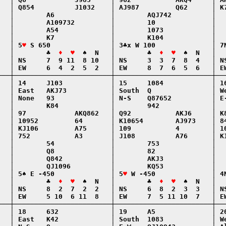
   │ Q854          J1032    │ AJ987         Q62      │ K7
   │        A6              │        AQJ742          │   
   │        A109732         │        10              │   
   │        A54             │        1073            │   
   │        K7              │        K104            │   
   │ 5
♥
 S 650               │ 3♣x W 100              │ 7N
   │        ♣  
♦  ♥
  ♠  N   │        ♣  
♦  ♥
  ♠  N   │  
   │ NS     7  9 11  8 10   │ NS     3  3  7  8  4   │ NS
   │ EW     6  4  2  5  2   │ EW     8  7  6  5  6   │ EW
───┼────────────────────────┼────────────────────────┼───
   │ 14     J103            │ 15     1084            │ 16
   │ East   AKJ73           │ South  Q               │ We
   │ None   93              │ N-S    Q87652          │ E-
   │        K84             │        942             │   
   │ 97            AKQ862   │ Q92           AKJ6     │ K8
   │ 10952         64       │ K10654        AJ973    │ 84
   │ KJ106         A75      │ 109           4        │ 10
   │ 752           A3       │ J108          A76      │ K1
   │        54              │        753             │   
   │        Q8              │        82              │   
   │        Q842            │        AKJ3            │   
   │        QJ1096          │        KQ53            │   
   │ 5♠ E -450              │ 5
♥
 W -450              │ 4N
   │        ♣  
♦  ♥
  ♠  N   │        ♣  
♦  ♥
  ♠  N   │  
   │ NS     8  2  7  2  2   │ NS     6  8  2  3  3   │ NS
   │ EW     5 10  6 11  8   │ EW     7  5 11 10  7   │ EW
───┼────────────────────────┼────────────────────────┼───
   │ 18     632             │ 19     A5              │ 20
   │ East   K42             │ South  1083            │ We