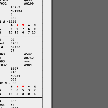
632         AQ109    │

     10752           │

     KQ1063          │

     J               │

     J85             │

 W -1520             │

      ♣  
♦  ♥
  ♠  N   │

     0  0  7  6  0   │

    13 13  6  7 13   │

─────────────────────┤

     QJ              │

st   J965            │

W    AJ762           │

     J7              │

63          A542     │

            AQ732    │

83          ---      │

032         A984     │

     1097            │

     K10             │

     KQ954           │

     Q65             │

x N -500             │

      ♣  
♦  ♥
  ♠  N   │

     3  8  5  3  7   │

    10  5  8 10  6   │

─────────────────────┤

     J83             │

st   54              │
