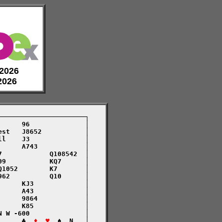
 2026
 2026
─────────────────────┐

     96              │

st   J8652           │

l    J3              │

     A743            │

            Q108542  │

9           KQ7      │

1052        K7       │

62          Q10      │

     KJ3             │

     A43             │

     9864            │

     K85             │

 W -600              │

      ♣  
♦  ♥
  ♠  N   │
