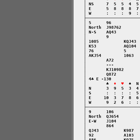
    │ NS     7  5  5  4  5
    │ E      5  8  8  8  7
    │ W      :  :  :  9  :
    ├─────────────────────
    │ 5      96           
    │ North  J98762       
    │ N-S    AQ43         
    │        9            
    │ 1085          KQJ43 
    │ K53           AQ104 
    │ 76            5     
    │ AKJ54         1063  
    │        A72          
    │        ---          
    │        KJ10982      
    │        Q872         
    │ 4♣ E -130           
    │        ♣  
♦  ♥
  ♠  N
    │ N      3  9  5  3  4
    │ S      :  :  :  :  5
    │ E     10  3  7  8  6
    │ W      9  2  6  :  :
    ├─────────────────────
    │ 9      106          
    │ North  QJ654        
    │ E-W    J104         
    │        864          
    │ QJ43          K987  
    │ 92            A103  
    │ A86           KQ75  