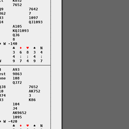
l    K852            │

     7652            │

9           7642     │

62          7        │

3           1097     │

4           QJ1093   │

     A105            │

     KQJ1093         │

     QJ6             │

     8               │

 W -140              │

      ♣  
♦  ♥
  ♠  N   │

     3  6  8  3  4   │

     4  :  :  4  :   │

     9  7  4  9  7   │

─────────────────────┤

     A93             │

st   9863            │

ne   108             │

     QJ72            │

J8          7652     │

0           AK752    │

74          3        │

3           K86      │

     104             │

     J4              │

     AK9652          │

     1095            │

 W -420              │

      ♣  
♦  ♥
  ♠  N   │
