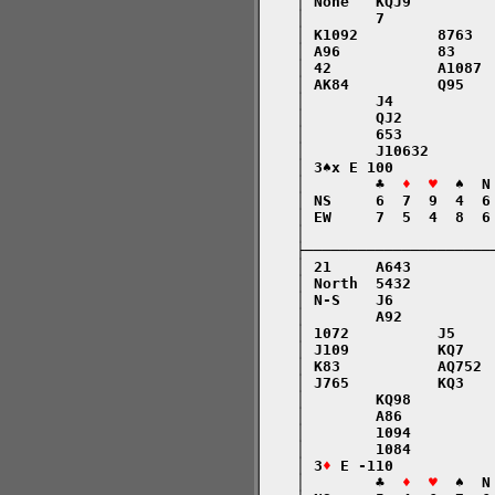
    │ None   KQJ9         
    │        7            
    │ K1092         8763  
    │ A96           83    
    │ 42            A1087 
    │ AK84          Q95   
    │        J4           
    │        QJ2          
    │        653          
    │        J10632       
    │ 3♠x E 100           
    │        ♣  
♦  ♥
  ♠  N
    │ NS     6  7  9  4  6
    │ EW     7  5  4  8  6
    │                     
    ├─────────────────────
    │ 21     A643         
    │ North  5432         
    │ N-S    J6           
    │        A92          
    │ 1072          J5    
    │ J109          KQ7   
    │ K83           AQ752 
    │ J765          KQ3   
    │        KQ98         
    │        A86          
    │        1094         
    │        1084         
    │ 3
♦
 E -110           
    │        ♣  
♦  ♥
  ♠  N