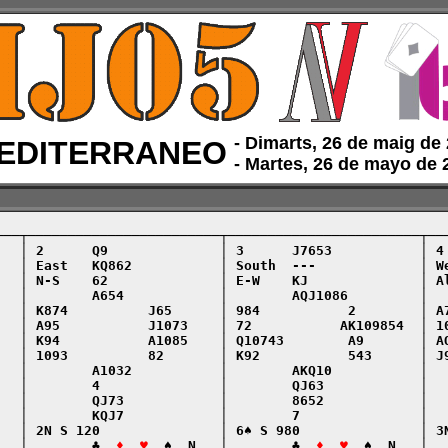
‑ Dimarts, 26 de maig de
EDITERRANEO
‑ Martes, 26 de mayo de
───┬────────────────────────┬────────────────────────┬───
   │ 2      Q9              │ 3      J7653           │ 4 
   │ East   KQ862           │ South  ---             │ We
   │ N-S    62              │ E-W    KJ              │ Al
   │        A654            │        AQJ1086         │   
   │ K874          J65      │ 984           2        │ A7
   │ A95           J1073    │ 72           AK109854  │ 10
   │ K94           A1085    │ Q10743        A9       │ AQ
   │ 1093          82       │ K92           543      │ J9
   │        A1032           │        AKQ10           │   
   │        4               │        QJ63            │   
   │        QJ73            │        8652            │   
   │        KQJ7            │        7               │   
   │ 2N S 120               │ 6♠ S 980               │ 3N
   │        ♣  
♦  ♥
  ♠  N   │        ♣  
♦  ♥
  ♠  N   │  