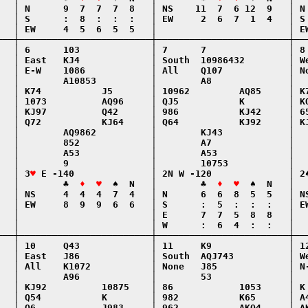
   │ N      9  7  7  7  8   │ NS    11  7  6 12  9   │ N 
   │ S      :  8  :  :  :   │ EW     2  6  7  1  4   │ S 
   │ EW     4  5  6  5  5   │                        │ EW
───┼────────────────────────┼────────────────────────┼───
   │ 6      103             │ 7      7               │ 8 
   │ East   KJ4             │ South  10986432        │ We
   │ E-W    1086            │ All    Q107            │ No
   │        A10853          │        A8              │   
   │ K74           J5       │ 10962         AQ85     │ K7
   │ 1073          AQ96     │ QJ5           K        │ KQ
   │ KJ97          Q42      │ 986           KJ42     │ 65
   │ Q72           KJ64     │ Q64           KJ92     │ KJ
   │        AQ9862          │        KJ43            │   
   │        852             │        A7              │   
   │        A53             │        A53             │   
   │        9               │        10753           │   
   │ 3
♥
 E -140              │ 2N W -120              │ 2♠
   │        ♣  
♦  ♥
  ♠  N   │        ♣  
♦  ♥
  ♠  N   │  
   │ NS     4  4  4  7  4   │ N      6  6  8  5  5   │ NS
   │ EW     8  9  9  6  6   │ S      :  5  :  :  :   │ EW
   │                        │ E      7  7  5  8  8   │   
   │                        │ W      :  6  4  :  :   │   
───┼────────────────────────┼────────────────────────┼───
   │ 10     Q43             │ 11     K9              │ 12
   │ East   J86             │ South  AQJ743          │ We
   │ All    K1072           │ None   J85             │ N-
   │        A96             │        53              │   
   │ KJ92          10875    │ 86            1053     │ K 
   │ Q54           K        │ 982           K65      │ A4
   │ Q6            J983     │ 962           AKQ4     │ AK