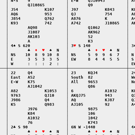
   │ N-S    9               │ E-W    QJ10943         │ Al
   │        QJ10865         │        Q9              │   
   │ J54           K107     │ J97           K843     │ KQ
   │ AQ6           953      │ QJ            754      │ A8
   │ J854          Q762     │ A876          K        │ A4
   │ K93           742      │ A742          J10865   │ AK
   │        AQ98            │        Q1062           │   
   │        J1087           │        AK962           │   
   │        AK103           │        52              │   
   │        A               │        K3              │   
   │ 4♠ S 620               │ 3
♥
 S 140               │ 3♠
   │        ♣  
♦  ♥
  ♠  N   │        ♣  
♦  ♥
  ♠  N   │  
   │ NS    10  8  9 10  8   │ NS     5  9  9  6  7   │ N 
   │ E      3  5  3  3  5   │ EW     8  4  4  5  5   │ S 
   │ W      :  :  :  2  :   │                        │ EW
───┼────────────────────────┼────────────────────────┼───
   │ 22     Q4              │ 23     KQJ4            │ 24
   │ East   A52             │ South  82              │ We
   │ E-W    K75             │ All    9653            │ No
   │        AJ1042          │        Q86             │   
   │ A82           K1053    │ 6             A1032    │ KQ
   │ 9763          QJ10     │ AKQJ75        943      │ Q1
   │ J986          Q4       │ AQ            KJ87     │ QJ
   │ K5            Q983     │ AJ105         92       │ A4
   │        J976            │        9875            │   
   │        K84             │        106             │   
   │        A1032           │        1042            │   
   │        76              │        K743            │   
   │ 2♣ S 90                │ 6N W -1440             │ 4♠
   │        ♣  
♦  ♥
  ♠  N   │        ♣  
♦  ♥
  ♠  N   │  