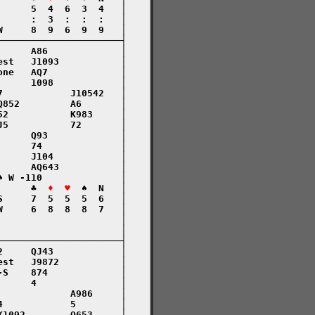
     5  4  6  3  4   │

     :  3  :  :  :   │

     8  9  6  9  9   │

─────────────────────┤

     A86             │

st   J1093           │

ne   AQ7             │

     1098            │

            J10542   │

852         A6       │

2           K983     │

5           72       │

     Q93             │

     74              │

     J104            │

     AQ643           │

 W -110              │

      ♣  
♦  ♥
  ♠  N   │

     7  5  5  5  6   │

     6  8  8  8  7   │

                     │

                     │

─────────────────────┤

     QJ43            │

st   J9872           │

S    874             │

     4               │

            A986     │

            5        │

1092        Q653     │
