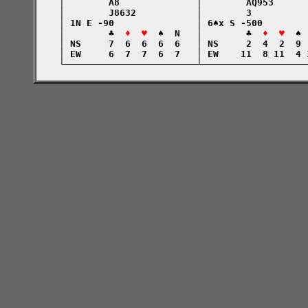
    │        A8              │        AQ953      
    │        J8632           │        3          
    │ 1N E -90               │ 6♠x S -500        
    │        ♣  
♦  ♥
  ♠  N   │        ♣  
♦  ♥
  ♠ 
    │ NS     7  6  6  6  6   │ NS     2  4  2  9 
    │ EW     6  7  7  6  7   │ EW    11  8 11  4 
    └────────────────────────┴───────────────────