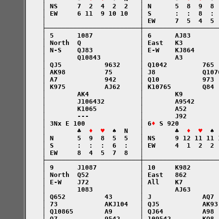
    │ NS     7  2  4  2  2   │ N      5  8  9  8 
    │ EW     6 11  9 10 10   │ S      :  :  8  : 
    │                        │ EW     7  5  4  5 
    ├────────────────────────┼───────────────────
    │ 5      1087            │ 6      AJ83       
    │ North  Q               │ East   K3         
    │ N-S    QJ83            │ E-W    KJ864      
    │        Q10843          │        A3         
    │ QJ5           9632     │ Q1042         765 
    │ AK98          75       │ J8            Q107
    │ A7            942      │ Q10           973 
    │ K975          AJ62     │ K10765        Q84 
    │        AK4             │        K9         
    │        J106432         │        A9542      
    │        K1065           │        A52        
    │        ---             │        J92        
    │ 3Nx E 100              │ 6
♦
 S 920          
    │        ♣  
♦  ♥
  ♠  N   │        ♣  
♦  ♥
  ♠ 
    │ N      5  9  8  5  5   │ NS     9 12 11 11 
    │ S      :  :  :  6  :   │ EW     4  1  2  2 
    │ EW     8  4  5  7  8   │                   
    ├────────────────────────┼───────────────────
    │ 9      J1087           │ 10     K982       
    │ North  Q52             │ East   862        
    │ E-W    J72             │ All    K7         
    │        1083            │        AJ63       
    │ Q652          43       │ J             AQ7 
    │ 73            AKJ104   │ QJ5           AK93
    │ Q10865        A9       │ QJ64          A98 
    │ Q7            9542     │ 109542        KQ8 