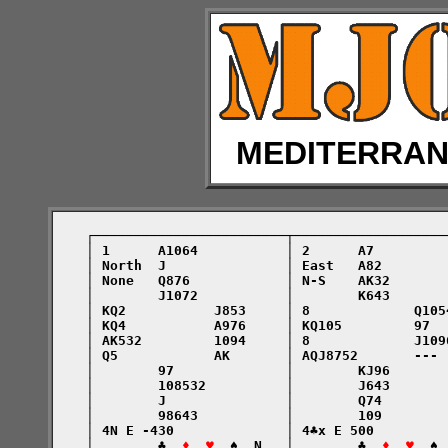
MEDITERRA
    ┌────────────────────────┬───────────────────
    │ 1      A1064           │ 2      A7         
    │ North  J               │ East   A82        
    │ None   Q876            │ N-S    AK32       
    │        J1072           │        K643       
    │ KQ2           J853     │ 8             Q105
    │ KQ4           A976     │ KQ105         97  
    │ AK532         1094     │ 8             J109
    │ Q5            AK       │ AQJ8752       --- 
    │        97              │        KJ96       
    │        108532          │        J643       
    │        J               │        Q74        
    │        98643           │        109        
    │ 4N E -430              │ 4♣x E 500         
    │        ♣  
♦  ♥
  ♠  N   │        ♣  
♦  ♥
  ♠ 