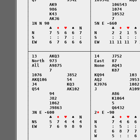
    │        AK9             │        106543     
    │        986             │        1074       
    │        K43             │        10532      
    │        AKJ6            │        7          
    │ 1N N 90                │ 5N E -660         
    │        ♣  
♦  ♥
  ♠  N   │        ♣  
♦  ♥
  ♠ 
    │ N      7  5  6  6  7   │ N      2  2  1  5 
    │ S      :  :  7  :  :   │ S      :  1  :  : 
    │ EW     6  7  6  6  6   │ EW    11 11 11  7 
    │                        │                   
    ├────────────────────────┼───────────────────
    │ 13     AKQ3            │ 14     J752       
    │ North  973             │ East   87         
    │ All    A9875           │ None   AQ43       
    │        7               │        K87        
    │ 1076          J852     │ KQ94          103 
    │ AKQ106        54       │ AQ2           J953
    │ J4            KQ3      │ KJ976         1082
    │ Q54           AK102    │ J             A109
    │        94              │        A86        
    │        J82             │        K1064      
    │        1062            │        5          
    │        J9863           │        Q6432      
    │ 3N E -600              │ 2
♦
 E -90          
    │        ♣  
♦  ♥
  ♠  N   │        ♣  
♦  ♥
  ♠ 
    │ NS     5  7  4  4  4   │ N      7  4  6  6 
    │ EW     7  6  9  8  9   │ S      :  5  :  : 
    │                        │ E      6  8  7  7 
    │                        │ W      5  :  :  6 