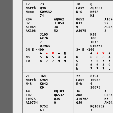
    ├────────────────────────┼───────────────────
    │ 17     73              │ 18     Q          
    │ North  Q98             │ East   AQ7654     
    │ None   KQ9532          │ N-S    K642       
    │        74              │        K2         
    │ K84           AQ962    │ 8653          A107
    │ 32            J1054    │ KJ3           92  
    │ A1064         J8       │ 9             AQJ8
    │ AK108         52       │ AJ975         3   
    │        J105            │        KJ9        
    │        AK76            │        108        
    │        7               │        1073       
    │        QJ963           │        Q10864     
    │ 3N E -400              │ 3♠ E -140         
    │        ♣  
♦  ♥
  ♠  N   │        ♣  
♦  ♥
  ♠ 
    │ NS     5  6  5  4  4   │ N      6  6  6  4 
    │ EW     8  7  7  9  9   │ S      :  5  :  : 
    │                        │ E      6  6  5  9 
    │                        │ W      7  7  7  : 
    ├────────────────────────┼───────────────────
    │ 21     J64             │ 22     8754       
    │ North  K984            │ East   10952      
    │ N-S    K642            │ E-W    4          
    │        K9              │        10875      
    │ A9            KQ103    │ J6            A   
    │ 107           Q6532    │ AK8           QJ64
    │ 10973         QJ5      │ J10762        K8  
    │ A10754        Q        │ QJ9           AK64
    │        8752            │        KQ10932    
    │        AJ              │        7          