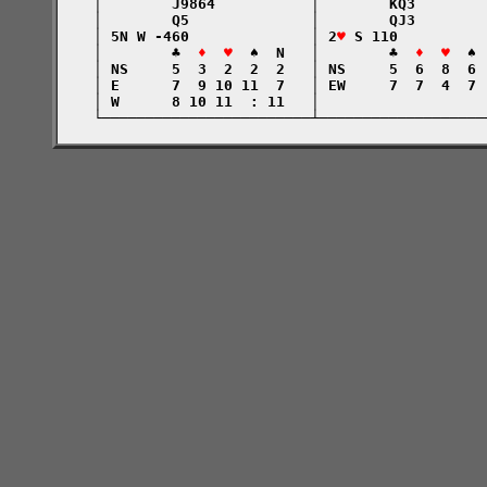
    │        J9864           │        KQ3        
    │        Q5              │        QJ3        
    │ 5N W -460              │ 2
♥
 S 110          
    │        ♣  
♦  ♥
  ♠  N   │        ♣  
♦  ♥
  ♠ 
    │ NS     5  3  2  2  2   │ NS     5  6  8  6 
    │ E      7  9 10 11  7   │ EW     7  7  4  7 
    │ W      8 10 11  : 11   │                   
    └────────────────────────┴───────────────────