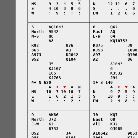
    │ NS     9  3  4  5  5   │ N     12 11  6  7 
    │ E      4 10  8  8  6   │ S      :  :  :  6 
    │ W      :  9  :  :  :   │ EW     1  2  6  6 
    │                        │                   
    ├────────────────────────┼───────────────────
    │ 5      AQ1043          │ 6      Q62        
    │ North  9542            │ East   AQ         
    │ N-S    Q8              │ E-W    84         
    │        A8              │        KQ10753    
    │ K92           876      │ K875          J9  
    │ 863           AQ       │ KJ53          1098
    │ A973          KJ642    │ A97           Q106
    │ 952           Q104     │ A2            86  
    │        J5              │        A1043      
    │        KJ107           │        6          
    │        105             │        KJ532      
    │        KJ763           │        J94        
    │ 4♠ N 620               │ 3♠ S 140          
    │        ♣  
♦  ♥
  ♠  N   │        ♣  
♦  ♥
  ♠ 
    │ NS    10  7 10 10  7   │ N      9  7  5  9 
    │ E      1  6  2  1  3   │ S     10  9  :  : 
    │ W      :  :  :  2  :   │ EW     2  4  8  4 
    │                        │                   
    ├────────────────────────┼───────────────────
    │ 9      AK86            │ 10     KQ7        
    │ North  J72             │ East   Q8         
    │ E-W    KJ              │ All    KJ2        
    │        8753            │        QJ985      
    │ Q52           J4       │ A10642        9853
    │ 986           Q105     │ 1063          KJ4 