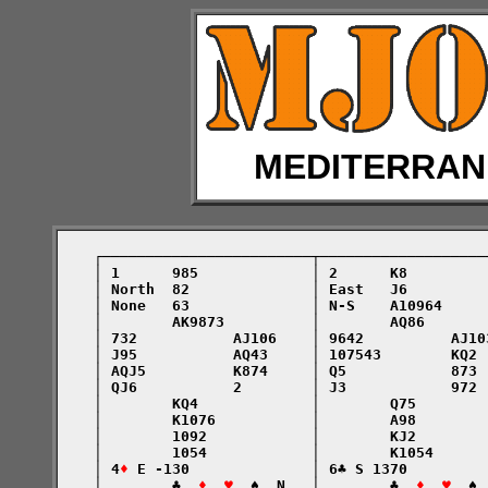
MEDITERRAN
    ┌────────────────────────┬───────────────────
    │ 1      985             │ 2      K8         
    │ North  82              │ East   J6         
    │ None   63              │ N-S    A10964     
    │        AK9873          │        AQ86       
    │ 732           AJ106    │ 9642          AJ10
    │ J95           AQ43     │ 107543        KQ2 
    │ AQJ5          K874     │ Q5            873 
    │ QJ6           2        │ J3            972 
    │        KQ4             │        Q75        
    │        K1076           │        A98        
    │        1092            │        KJ2        
    │        1054            │        K1054      
    │ 4
♦
 E -130              │ 6♣ S 1370         
    │        ♣  
♦  ♥
  ♠  N   │        ♣  
♦  ♥
  ♠ 