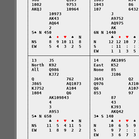
    │ 1082          9753     │ 1043          86  
    │ AKQJ          10964    │ 107           6432
    │        10973           │        J          
    │        AK43            │        A9752      
    │        AQ64            │        AQ975      
    │        2               │        AK         
    │ 5♠ N 450               │ 6N N 1440         
    │        ♣  
♦  ♥
  ♠  N   │        ♣  
♦  ♥
  ♠ 
    │ NS     8  9 10 11  8   │ N     12 12 10  7 
    │ EW     5  4  3  2  5   │ S      : 11  :  : 
    │                        │ EW     1  1  3  5 
    ├────────────────────────┼───────────────────
    │ 13     J5              │ 14     AK1095     
    │ North  K92             │ East   K52        
    │ All    Q986            │ None   85         
    │        KJ72            │        J106       
    │ Q             762      │ J643          Q2  
    │ J865          AQ1073   │ Q976          AJ10
    │ KJ752         A104     │ Q6            A107
    │ 1084          Q6       │ 853           97  
    │        AK109843        │        87         
    │        4               │        43         
    │        3               │        KJ93       
    │        A953            │        AKQ42      
    │ 5♠ N 650               │ 3♠ S 140          
    │        ♣  
♦  ♥
  ♠  N   │        ♣  
♦  ♥
  ♠ 
    │ NS    11  5  4 11  5   │ N     10  6  5  9 
    │ EW     1  8  9  2  2   │ S      9  7  :  : 
    │                        │ EW     3  6  7  3 