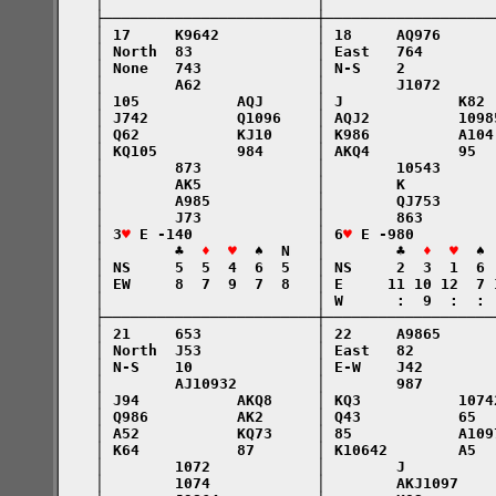
    │                        │                   
    ├────────────────────────┼───────────────────
    │ 17     K9642           │ 18     AQ976      
    │ North  83              │ East   764        
    │ None   743             │ N-S    2          
    │        A62             │        J1072      
    │ 105           AQJ      │ J             K82 
    │ J742          Q1096    │ AQJ2          1098
    │ Q62           KJ10     │ K986          A104
    │ KQ105         984      │ AKQ4          95  
    │        873             │        10543      
    │        AK5             │        K          
    │        A985            │        QJ753      
    │        J73             │        863        
    │ 3
♥
 E -140              │ 6
♥
 E -980         
    │        ♣  
♦  ♥
  ♠  N   │        ♣  
♦  ♥
  ♠ 
    │ NS     5  5  4  6  5   │ NS     2  3  1  6 
    │ EW     8  7  9  7  8   │ E     11 10 12  7 
    │                        │ W      :  9  :  : 
    ├────────────────────────┼───────────────────
    │ 21     653             │ 22     A9865      
    │ North  J53             │ East   82         
    │ N-S    10              │ E-W    J42        
    │        AJ10932         │        987        
    │ J94           AKQ8     │ KQ3           1074
    │ Q986          AK2      │ Q43           65  
    │ A52           KQ73     │ 85            A109
    │ K64           87       │ K10642        A5  
    │        1072            │        J          
    │        1074            │        AKJ1097    