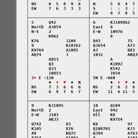
    │ NS     6  5  8  9  6   │ N      5  6  4  7 
    │ EW     7  6  3  3  3   │ S      :  :  3  : 
    │                        │ EW     8  7  8  5 
    ├────────────────────────┼───────────────────
    │ 5      Q42             │ 6      KJ109862   
    │ North  AJ854           │ East   8          
    │ N-S    2               │ E-W    10976      
    │        K962            │        8          
    │ K76           J109     │ Q43           75  
    │ 9             K10762   │ QJ654         A73 
    │ K9764         A1085    │ AJ            Q83 
    │ AQ74          J        │ 1032          AKQJ
    │        A853            │        A          
    │        Q3              │        K1092      
    │        QJ3             │        K542       
    │        10853           │        7654       
    │ 3
♦
 E -110              │ 5N E -660         
    │        ♣  
♦  ♥
  ♠  N   │        ♣  
♦  ♥
  ♠ 
    │ NS     7  3  6  6  6   │ NS     2  6  2  8 
    │ EW     6  9  7  6  7   │ EW    11  6 11  5 
    │                        │                   
    ├────────────────────────┼───────────────────
    │ 9      KJ1095          │ 10     Q104       
    │ North  2               │ East   942        
    │ E-W    J103            │ All    K8         
    │        AKJ3            │        K9754      
    │ Q742          83       │ K8            97  
    │ K105          876      │ Q108765       KJ3 
    │ A9            KQ72     │ QJ94          A763
    │ 8754          Q1092    │ 8             A103