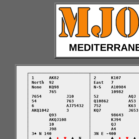
MEDITERRAN
    ┌────────────────────────┬───────────────────
    │ 1      AK82            │ 2      K107       
    │ North  92              │ East   7          
    │ None   KQ98            │ N-S    A10984     
    │        765             │        10982      
    │ 7654          J10      │ 52            AQJ 
    │ 54            763      │ Q10862        A53 
    │ 6             AJ75432  │ 752           K63 
    │ AKQ1042       3        │ KQ7           J653
    │        Q93             │        98643      
    │        AKQJ108         │        KJ94       
    │        10              │        QJ         
    │        J98             │        A4         
    │ 3♠ N 140               │ 3N E -400         
    │        ♣  
♦  ♥
  ♠  N   │        ♣  
♦  ♥
  ♠ 