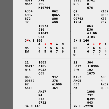
    │ North  A74             │ East   A742       
    │ None   J95             │ N-S    8          
    │        K10764          │        Q76        
    │ AJ54          862      │ Q2            K107
    │ K932          Q865     │ 109           Q853
    │ 872           AQ6      │ Q9742         K53 
    │ J2            A98      │ A954          K82 
    │        10973           │        863        
    │        J10             │        KJ6        
    │        K1043           │        AJ106      
    │        Q53             │        J103       
    │ 3
♥
x E 100              │ 3♠ S 140          
    │        ♣  
♦  ♥
  ♠  N   │        ♣  
♦  ♥
  ♠ 
    │ NS     9  7  5  6  6   │ NS     7  6  8  9 
    │ EW     4  5  8  7  6   │ E      6  7  5  4 
    │                        │ W      :  :  :  : 
    ├────────────────────────┼───────────────────
    │ 21     1083            │ 22     J64        
    │ North  A105            │ East   J10986     
    │ N-S    KQJ2            │ E-W    102        
    │        Q85             │        1075       
    │ Q65           942      │ K752          AQ3 
    │ Q9832         J76      │ AKQ5          4   
    │ 97            A1086    │ 653           AK87
    │ AK10          J64      │ AK            QJ96
    │        AKJ7            │        1098       
    │        K4              │        732        
    │        543             │        QJ94       
    │        9732            │        843        
    │ 3♠ N 140               │ 7N E -2220        