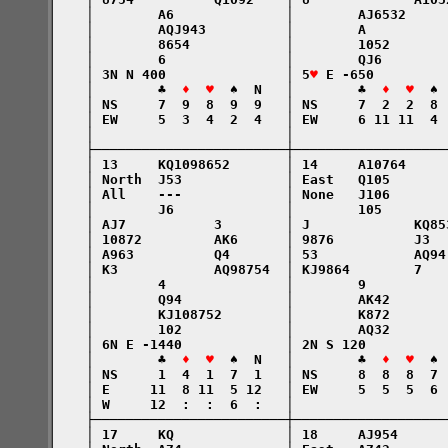
    │        A6              │        AJ6532     
    │        AQJ943          │        A          
    │        8654            │        1052       
    │        6               │        QJ6        
    │ 3N N 400               │ 5
♥
 E -650         
    │        ♣  
♦  ♥
  ♠  N   │        ♣  
♦  ♥
  ♠ 
    │ NS     7  9  8  9  9   │ NS     7  2  2  8 
    │ EW     5  3  4  2  4   │ EW     6 11 11  4 
    │                        │                   
    ├────────────────────────┼───────────────────
    │ 13     KQ1098652       │ 14     A10764     
    │ North  J53             │ East   Q105       
    │ All    ---             │ None   J106       
    │        J6              │        105        
    │ AJ7           3        │ J             KQ85
    │ 10872         AK6      │ 9876          J3  
    │ A963          Q4       │ 53            AQ94
    │ K3            AQ98754  │ KJ9864        7   
    │        4               │        9          
    │        Q94             │        AK42       
    │        KJ108752        │        K872       
    │        102             │        AQ32       
    │ 6N E -1440             │ 2N S 120          
    │        ♣  
♦  ♥
  ♠  N   │        ♣  
♦  ♥
  ♠ 
    │ NS     1  4  1  7  1   │ NS     8  8  8  7 
    │ E     11  8 11  5 12   │ EW     5  5  5  6 
    │ W     12  :  :  6  :   │                   
    ├────────────────────────┼───────────────────
    │ 17     KQ              │ 18     AJ954      