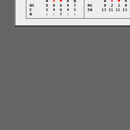
    │        ♣  
♦  ♥
  ♠  N   │        ♣  
♦  ♥
  ♠ 
    │ NS     8  8  6  9  7   │ NS     0  2  2  0 
    │ E      5  4  6  4  5   │ EW    13 11 11 13 
    │ W      :  :  7  :  :   │                   
    └────────────────────────┴───────────────────