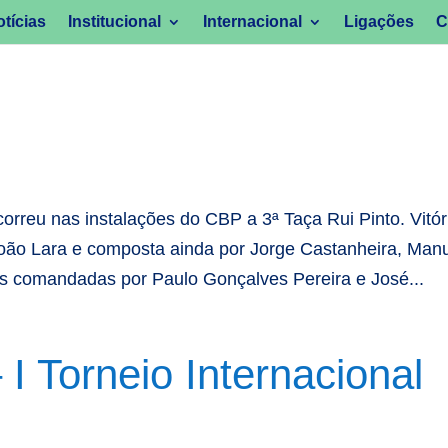
tícias
Institucional
Internacional
Ligações
C
orreu nas instalações do CBP a 3ª Taça Rui Pinto. Vitór
oão Lara e composta ainda por Jorge Castanheira, Man
s comandadas por Paulo Gonçalves Pereira e José...
 I Torneio Internacional