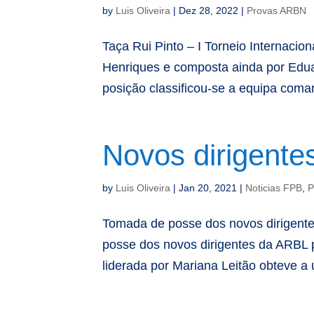
by
Luis Oliveira
|
Dez 28, 2022
|
Provas ARBN
Taça Rui Pinto – I Torneio Internaci
Henriques e composta ainda por Edu
posição classificou-se a equipa com
Novos dirigentes
by
Luis Oliveira
|
Jan 20, 2021
|
Noticias FPB
,
P
Tomada de posse dos novos dirigentes
posse dos novos dirigentes da ARBL p
liderada por Mariana Leitão obteve 