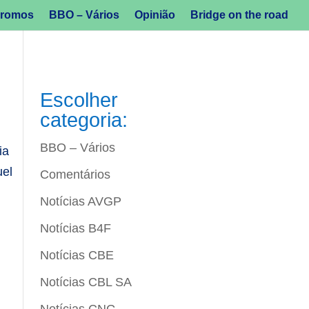
romos
BBO – Vários
Opinião
Bridge on the road
Escolher
categoria:
BBO – Vários
ia
uel
Comentários
Notícias AVGP
Notícias B4F
Notícias CBE
Notícias CBL SA