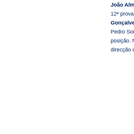
João Al
12ª prov
Gonçalve
Pedro Sou
posição. 
direcção