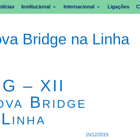
tícias
Institucional
Internacional
Ligações
C
va Bridge na Linha
G – XII
ova Bridge
 Linha
15/12/2019