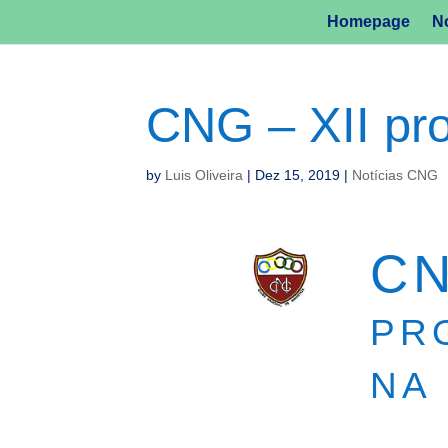
Homepage
No
CNG – XII pro
by
Luis Oliveira
|
Dez 15, 2019
|
Notícias CNG
CN
pr
na