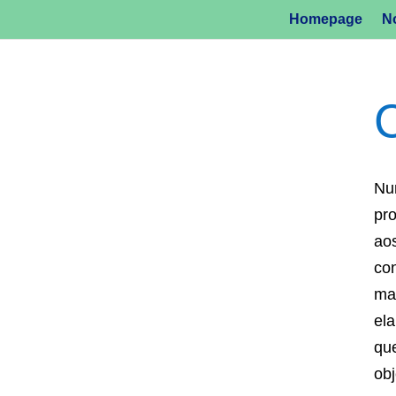
Homepage
No
Nu
pr
ao
co
ma
el
qu
ob