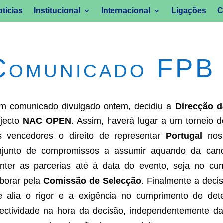
tícias
Institucional
Internacional
Ligações
C
Comunicado FPB
m comunicado divulgado ontem, decidiu a
Direcção 
ojecto
NAC OPEN
. Assim, haverá lugar a um torneio d
s vencedores o direito de representar
Portugal
nos
njunto de compromissos a assumir aquando da candi
nter as parcerias até à data do evento, seja no cu
aborar pela
Comissão de Selecção
. Finalmente a dec
e alia o rigor e a exigência no cumprimento de dete
jectividade na hora da decisão, independentemente 