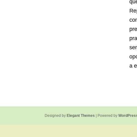
que
Re
co
pr
pra
se
op
a e
Designed by
Elegant Themes
| Powered by
WordPres