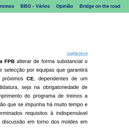
romos
BBO – Vários
Opinião
Bridge on the road
10/09/2019
da FPB
alterar de forma substancial o
e selecção por equipas que garantirá
 próximos
CE
, dependentes de um
datura, seja na obrigatoriedade de
mprimento do programa de treinos a
isão que se impunha há muito tempo e
rminados requisitos à indispensável
da discussão em torno dos moldes em