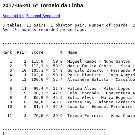
2017-05-20 5º Torneio da Linha
Score tables
Personal Scorecard
6 tables, 11 pairs, 1 phantom pair. Number of boards: 2
Bye (*) awards recorded percentage.

-------------------------------------------------------
Rank  Pair  Score       %  Name                        
   1     2  115,0    59,9  Miguel Ramos - Nuno Santos  
   2     7  113,1 *  58,9  Maria Emilia Cabral - Kika L
   3    10  105,1 *  54,8  Gonçalo Zanartu - Fernando P
   4     1  102,0    53,1  Paulo Plantier - Joao Almeid
   5    12  100,6 *  52,4  Alexandre Batista - Cassilda
   6    11   99,4 *  51,8  Fátima Alves - Vitor Lopes  
   7     9   90,3 *  47,0  João  Morgado - Boaventura A
   8     4   86,9 *  45,2  Sofia Alves - Maria Eugenia 
   9     8   84,0    43,8  Teresa Kay - Afonso Cordeiro
  10     6   81,1 *  42,3  João Sá - Emanuel Percheiro 
  11     3   76,6 *  39,9  Teresa Ferreira - Anna Chole
-------------------------------------------
!                                         !
! 1      J7                               !
! North  Q3                               !
! None   Q98753                           !
!        QJ6                              !
! A98           Q1064                     !
! 87652         J104                      !
! 64            AJ102                     !
! 973           102                       !
!        K532                             !
!        AK9                              !
!        K                                !
!        AK854                            !
!                                         !
! 5C N 400                                !
!        C  D  H  S  N                    !
! NS    11  9  8  7  9                    !
! EW     2  4  5  5  4                    !
!                                         !
!                                         !
!                                         !
!                                         !
!  Pair  Contr    Ld     Result   Score   !
!  2 11  3N  S +1 H3    430      5,0 3,0  !
!  4  3  6C  S -2 H8       -100  0,0 8,0  !
!  7 12  3N  S +1 D5    430      5,0 3,0  !
!  8  6  3N  S +1 SA    430      5,0 3,0  !
!  9  1  3N  S +1 S9    430      5,0 3,0  !
! 10 --                     Bye  4,4      !
!                                         !
!                                         !
-------------------------------------------
!                                         !
! 2      85                               !
! East   54                               !
! N-S    Q10542                           !
!        A965                             !
! KJ10964       Q72                       !
! AK            QJ872                     !
! K6            97                        !
! J73           Q104                      !
!        A3                               !
!        10963                            !
!        AJ83                             !
!        K82                              !
!                                         !
! 3S E -140                               !
!        C  D  H  S  N                    !
! NS     8  8  4  4  4                    !
! EW     5  5  8  9  6                    !
!                                         !
!                                         !
!                                         !
!                                         !
!  Pair  Contr    Ld     Result   Score   !
!  2 11  4S  W +1 D2       -450  2,0 6,0  !
!  4  3  4S  W +1 H5       -450  2,0 6,0  !
!  7 12  1S  W +4 D5       -200  7,0 1,0  !
!  8  6  4S  E +1 D6       -450  2,0 6,0  !
!  9  1  3S  W +2 DQ       -200  7,0 1,0  !
! 10 --                     Bye  4,4      !
!                                         !
!                                         !
-------------------------------------------
!                                         !
! 3      Q98                              !
! South  107                              !
! E-W    AK96                             !
!        10952                            !
! K752          A63                       !
! 9864          QJ2                       !
! 108           J5432                     !
! KJ8           Q6                        !
!        J104                             !
!        AK53                             !
!        Q7                               !
!        A743                             !
!                                         !
! 3C S 110                                !
!        C  D  H  S  N                    !
! NS     9  7  7  6  7                    !
! EW     4  6  6  5  6                    !
!                                         !
!                                         !
!                                         !
!                                         !
!  Pair  Contr    Ld     Result   Score   !
!  2 11  1N  S  = S5     90      1,0 7,0  !
!  4  3  1N  N +1 D3    120      5,0 3,0  !
!  7 12  1N  N +3 D4    180      8,0 0,0  !
!  8  6  1N  N +1 S3    120      5,0 3,0  !
!  9  1  1N  N  = S3     90      1,0 7,0  !
! 10 --                     Bye  4,4      !
!                                         !
!                                         !
-------------------------------------------
!                                         !
! 4      K8542                            !
! West   K6                               !
! All    J10975                           !
!        4                                !
! J107          93                        !
! J10972        A54                       !
! AQ            862                       !
! 762           Q10853                    !
!        AQ6                              !
!        Q83                              !
!        K43                              !
!        AKJ9                             !
!                                         !
! 4S S 620                                !
!        C  D  H  S  N                    !
! N      7 10  7  9  9                    !
! S      :  :  : 10  :                    !
! E      5  3  6  2  4                    !
! W      :  2  :  :  :                    !
!                                         !
!                                         !
!  Pair  Contr    Ld     Result   Score   !
!  1  7  4S  N  = C3    620      6,0 2,0  !
!  3 11  2N  S  = HJ    120      0,0 8,0  !
! --  4                     Bye      3,6  !
!  8 12  4S  N  = D6    620      6,0 2,0  !
!  9  2  3N  S  = HJ    600      2,0 6,0  !
! 10  6  4S  N  = C4    620      6,0 2,0  !
!                                         !
!                                         !
-------------------------------------------
!                                         !
! 5      KQ                               !
! North  Q532                             !
! N-S    A873                             !
!        K64                              !
! 10965432      J8                        !
! AKJ           10764                     !
! 9             K2                        !
! Q5            J9832                     !
!        A7                               !
!        98                               !
!        QJ10654                          !
!        A107                             !
!                                         !
! 4Sx E 500                               !
!        C  D  H  S  N                    !
! NS     7 10  7  6  9                    !
! E      6  3  4  7  4                    !
! W      :  :  5  :  :                    !
!                                         !
!                                         !
!                                         !
!  Pair  Contr    Ld     Result   Score   !
!  1  7  6D  N -2 SJ       -200  2,0 6,0  !
!  3 11  5Sx W -3 DA    500      6,0 2,0  !
! --  4                     Bye      3,6  !
!  8 12  6D  N -2 SJ       -200  2,0 6,0  !
!  9  2  5D  N -2 SJ       -200  2,0 6,0  !
! 10  6  3N  N  = S6    600      8,0 0,0  !
!                                         !
!                                         !
-------------------------------------------
!                                         !
! 6      Q1052                            !
! East   K53                              !
! E-W    9742                             !
!        K8                               !
! K3            AJ9876                    !
! QJ102         98                        !
! A1085         KQ63                      !
! Q107          J                         !
!        4                                !
!        A764                             !
!        J                                !
!        A965432                          !
!                                         !
! 3S E -140                               !
!        C  D  H  S  N                    !
! NS     8  3  7  3  5                    !
! EW     4 10  6  9  8                    !
!                                         !
!                                         !
!                                         !
!                                         !
!  Pair  Contr    Ld     Result   Score   !
!  1  7  2S  E +1 DJ       -140  4,0 4,0  !
!  3 11  3N  W -5 C8    500      8,0 0,0  !
! --  4                     Bye      3,6  !
!  8 12  2Sx E +1 D3       -870  0,0 8,0  !
!  9  2  4Cx S -3 SK       -500  2,0 6,0  !
! 10  6  3N  W -1 D4    100      6,0 2,0  !
!                                         !
!                                         !
-------------------------------------------
!                                         !
! 7      9                                !
! South  7642                             !
! All    KJ1087                           !
!        QJ8                              !
! K5            Q8732                     !
! Q10           KJ83                      !
! AQ96432       5                         !
! 74            632                       !
!        AJ1064                           !
!        A95                              !
!        ---                              !
!        AK1095                           !
!                                         !
! 3N S 600                                !
!        C  D  H  S  N                    !
! N     10  8  8  8  9                    !
! S      :  :  9  :  :                    !
! EW     3  5  4  5  4                    !
!                                         !
!                                         !
!                                         !
!  Pair  Contr    Ld     Result   Score   !
!  1 12  5C  S -1 H10      -100  1,0 7,0  !
!  2  8  2Dx W -3 S9    800      7,0 1,0  !
!  6 --                     Bye  3,4      !
!  9  3  3N  N  = D5    600      4,0 4,0  !
! 10  7  3N  N -1 H2       -100  1,0 7,0  !
! 11  4  3Dx W -3 S9    800      7,0 1,0  !
!                                         !
!                                         !
-------------------------------------------
!                                         !
! 8      J986                             !
! West   QJ1